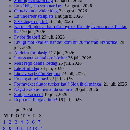
Somrig och skön dag
4 augusti, 2026
En väldigt fin sommardag!
3 augusti, 2026
Omväxlande väder idag
2 augusti, 2026
En underbar ställplats
1 augusti, 2026
Sista dagen i juli!!!
31 juli, 2026
Nästan 30 plus är bara för mycket för mig även om det fläktar
lite!
30 juli, 2026
Fy för flugor!!
29 juli, 2026
Livligt mot kvällen när det kom hit 20 mc från Frankrike.
28
juli, 2026
Alldeles för blåsigt!
27 juli, 2026
Intressanta samtal om böcker
26 juli, 2026
Mest regn denna lördag
25 juli, 2026
Lite strul idag
24 juli, 2026
Lite av varje från Seglora
23 juli, 2026
En dag att minnas!
22 juli, 2026
För mycket flugor tycker jag!! Slog ihjäl många!
21 juli, 2026
Något svalare men ändå sommar
20 juli, 2026
Slut på värmen!
19 juli, 2026
Regn ute, flugjakt inne!
18 juli, 2026
april 2024
M
T
O
T
F
L
S
1
2
3
4
5
6
7
8
9
10
11
12
13
14