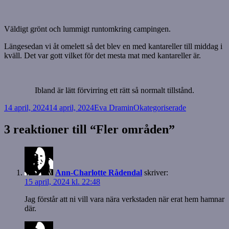
Väldigt grönt och lummigt runtomkring campingen.
Längesedan vi åt omelett så det blev en med kantareller till middag i
kväll. Det var gott vilket för det mesta mat med kantareller är.
Ibland är lätt förvirring ett rätt så normalt tillstånd.
Postat
Författare
Kategorier
14 april, 2024
14 april, 2024
Eva Dramin
Okategoriserade
3 reaktioner till “Fler områden”
Ann-Charlotte Rådendal
skriver:
15 april, 2024 kl. 22:48
Jag förstår att ni vill vara nära verkstaden när erat hem hamnar
där.