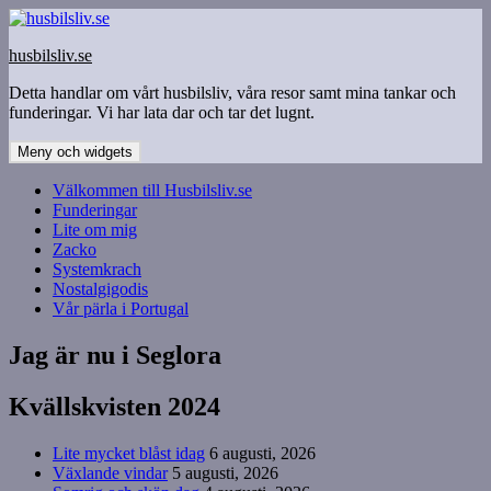
Hoppa
till
husbilsliv.se
innehåll
Detta handlar om vårt husbilsliv, våra resor samt mina tankar och
funderingar. Vi har lata dar och tar det lugnt.
Meny och widgets
Välkommen till Husbilsliv.se
Funderingar
Lite om mig
Zacko
Systemkrach
Nostalgigodis
Vår pärla i Portugal
Jag är nu i Seglora
Kvällskvisten 2024
Lite mycket blåst idag
6 augusti, 2026
Växlande vindar
5 augusti, 2026