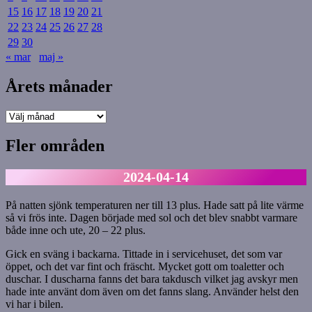
15
16
17
18
19
20
21
22
23
24
25
26
27
28
29
30
« mar
maj »
Årets månader
Årets
månader
Fler områden
2024-04-14
På natten sjönk temperaturen ner till 13 plus. Hade satt på lite värme
så vi frös inte. Dagen började med sol och det blev snabbt varmare
både inne och ute, 20 – 22 plus.
Gick en sväng i backarna. Tittade in i servicehuset, det som var
öppet, och det var fint och fräscht. Mycket gott om toaletter och
duschar. I duscharna fanns det bara takdusch vilket jag avskyr men
hade inte använt dom även om det fanns slang. Använder helst den
vi har i bilen.