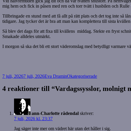
Vid halvfemtiden gick jag dit och då var tvätten snustorr. På hemväge
mig hem och fick in påsen med ren och torr tvätt i husbilen och Rulle
Tillbringade en stund med att få allt på rätt plats och det tog inte så lå
tidigare. Jag tycker det är bra att man kan komplettera till sista kvälle
Så blev det dags för att fixa till kvällens middag. Stekte en fryst schn
Smakade alldeles utmärkt.
I morgon så ska det bli ett stort väderomslag med betydligt varmare väd
Postat
Författare
Kategorier
7 juli, 2026
7 juli, 2026
Eva Dramin
Okategoriserade
4 reaktioner till “Vardagssysslor, molnigt m
ann-Charlotte rådendal
skriver:
7 juli, 2026 kl. 23:37
Jag säger inte mer om vädret här utan det håller i sig.