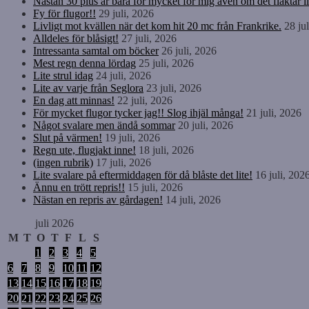
Nästan 30 plus är bara för mycket för mig även om det fläktar li
Fy för flugor!!
29 juli, 2026
Livligt mot kvällen när det kom hit 20 mc från Frankrike.
28 ju
Alldeles för blåsigt!
27 juli, 2026
Intressanta samtal om böcker
26 juli, 2026
Mest regn denna lördag
25 juli, 2026
Lite strul idag
24 juli, 2026
Lite av varje från Seglora
23 juli, 2026
En dag att minnas!
22 juli, 2026
För mycket flugor tycker jag!! Slog ihjäl många!
21 juli, 2026
Något svalare men ändå sommar
20 juli, 2026
Slut på värmen!
19 juli, 2026
Regn ute, flugjakt inne!
18 juli, 2026
(ingen rubrik)
17 juli, 2026
Lite svalare på eftermiddagen för då blåste det lite!
16 juli, 202
Ännu en trött repris!!
15 juli, 2026
Nästan en repris av gårdagen!
14 juli, 2026
juli 2026
M
T
O
T
F
L
S
1
2
3
4
5
6
7
8
9
10
11
12
13
14
15
16
17
18
19
20
21
22
23
24
25
26