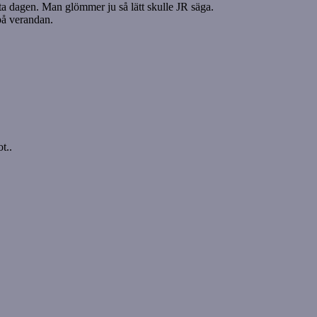
ista dagen. Man glömmer ju så lätt skulle JR säga.
på verandan.
t..