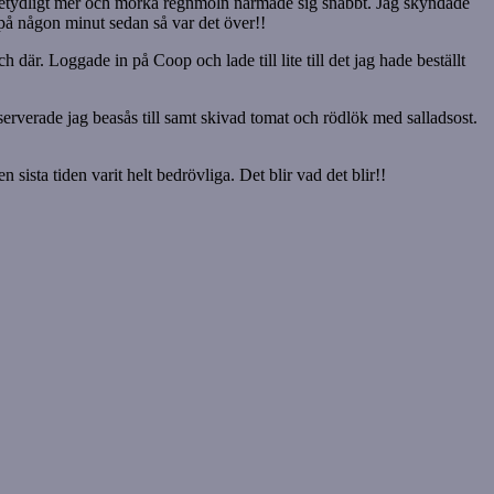
sa betydligt mer och mörka regnmoln närmade sig snabbt. Jag skyndade
 på någon minut sedan så var det över!!
ch där. Loggade in på Coop och lade till lite till det jag hade beställt
t serverade jag beasås till samt skivad tomat och rödlök med salladsost.
sista tiden varit helt bedrövliga. Det blir vad det blir!!