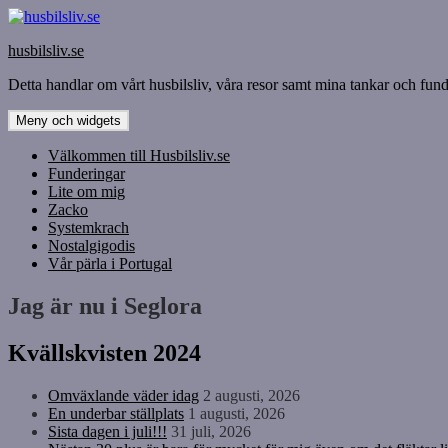
Hoppa
till
husbilsliv.se
innehåll
Detta handlar om vårt husbilsliv, våra resor samt mina tankar och funde
Meny och widgets
Välkommen till Husbilsliv.se
Funderingar
Lite om mig
Zacko
Systemkrach
Nostalgigodis
Vår pärla i Portugal
Jag är nu i Seglora
Kvällskvisten 2024
Omväxlande väder idag
2 augusti, 2026
En underbar ställplats
1 augusti, 2026
Sista dagen i juli!!!
31 juli, 2026