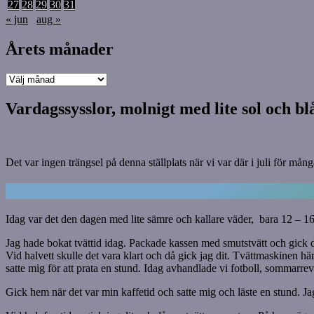
27
28
29
30
31
« jun
aug »
Årets månader
Årets
månader
Vardagssysslor, molnigt med lite sol och bl
Det var ingen trängsel på denna ställplats när vi var där i juli för må
Idag var det den dagen med lite sämre och kallare väder, bara 12 – 16 
Jag hade bokat tvättid idag. Packade kassen med smutstvätt och gick dit
Vid halvett skulle det vara klart och då gick jag dit. Tvättmaskinen hä
satte mig för att prata en stund. Idag avhandlade vi fotboll, sommarrev
Gick hem när det var min kaffetid och satte mig och läste en stund. Jag 