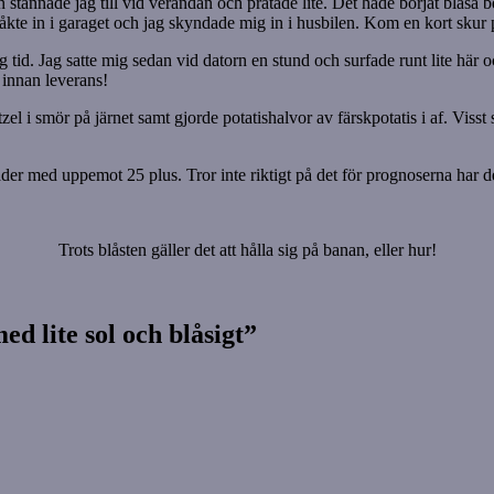
n stannade jag till vid verandan och pratade lite. Det hade börjat blå
 åkte in i garaget och jag skyndade mig in i husbilen. Kom en kort skur
ng tid. Jag satte mig sedan vid datorn en stund och surfade runt lite här o
n innan leverans!
itzel i smör på järnet samt gjorde potatishalvor av färskpotatis i af. Viss
er med uppemot 25 plus. Tror inte riktigt på det för prognoserna har den 
Trots blåsten gäller det att hålla sig på banan, eller hur!
ed lite sol och blåsigt”