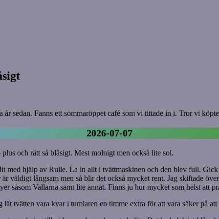
åsigt
nga år sedan. Fanns ett sommaröppet café som vi tittade in i. Tror vi köp
2026-07-07
plus och rätt så blåsigt. Mest molnigt men också lite sol.
 med hjälp av Rulle. La in allt i tvättmaskinen och den blev full. Gick s
r är väldigt långsam men så blir det också mycket rent. Jag skiftade över
yer såsom Vallarna samt lite annat. Finns ju hur mycket som helst att pr
lät tvätten vara kvar i tumlaren en timme extra för att vara säker på att