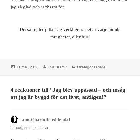
jag så glad och tacksam för.
Dessa regler gillar jag verkligen. Det är varje hunds
rättigheter, eller hur!
Postat
Författare
Kategorier
31 maj, 2026
Eva Dramin
Okategoriserade
4 reaktioner till “Jag blev uppassad – och insåg
att jag är byggd för det livet, äntligen!”
ann-Charlotte rådendal
skriver:
31 maj, 2026 kl. 23:53