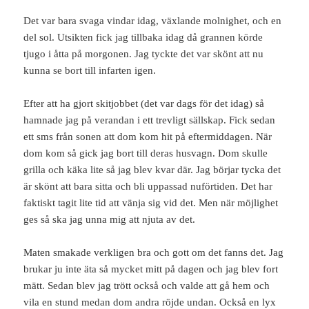
Det var bara svaga vindar idag, växlande molnighet, och en
del sol. Utsikten fick jag tillbaka idag då grannen körde
tjugo i åtta på morgonen. Jag tyckte det var skönt att nu
kunna se bort till infarten igen.
Efter att ha gjort skitjobbet (det var dags för det idag) så
hamnade jag på verandan i ett trevligt sällskap. Fick sedan
ett sms från sonen att dom kom hit på eftermiddagen. När
dom kom så gick jag bort till deras husvagn. Dom skulle
grilla och käka lite så jag blev kvar där. Jag börjar tycka det
är skönt att bara sitta och bli uppassad nuförtiden. Det har
faktiskt tagit lite tid att vänja sig vid det. Men när möjlighet
ges så ska jag unna mig att njuta av det.
Maten smakade verkligen bra och gott om det fanns det. Jag
brukar ju inte äta så mycket mitt på dagen och jag blev fort
mätt. Sedan blev jag trött också och valde att gå hem och
vila en stund medan dom andra röjde undan. Också en lyx