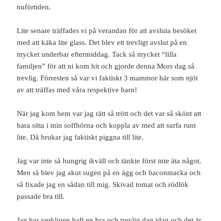
nuförtiden.
Lite senare träffades vi på verandan för att avsluta besöket
med att käka lite glass. Det blev ett trevligt avslut på en
mycket underbar eftermiddag. Tack så mycket “lilla
familjen” för att ni kom hit och gjorde denna Mors dag så
trevlig. Förresten så var vi faktiskt 3 mammor här som njöt
av att träffas med våra respektive barn!
När jag kom hem var jag rätt så trött och det var så skönt att
bara sitta i min soffhörna och koppla av med att surfa runt
lite. Då brukar jag faktiskt piggna till lite.
Jag var inte så hungrig ikväll och tänkte först inte äta något.
Men så blev jag akut sugen på en ägg och baconmacka och
så fixade jag en sådan till mig. Skivad tomat och rödlök
passade bra till.
Jag har verkligen haft en bra och trevlig dag idag och det är