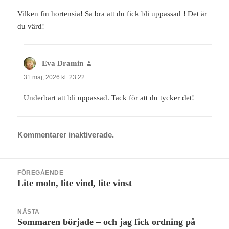
Vilken fin hortensia! Så bra att du fick bli uppassad ! Det är
du värd!
Eva Dramin
skriver:
31 maj, 2026 kl. 23:22
Underbart att bli uppassad. Tack för att du tycker det!
Kommentarer inaktiverade.
Inläggsnavigering
FÖREGÅENDE
Lite moln, lite vind, lite vinst
Föregående
inlägg:
NÄSTA
Sommaren började – och jag fick ordning på
Nästa