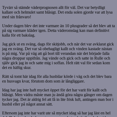
Tyvärr så stämde väderprognosen allt för väl. Det var betydligt
kallare och helmulet samt blåsigt. Det enda solen gjorde var att lysa
med sin frånvaro!
Under dagen blev det inte varmare än 10 plusgrader så det blev att ta
på sig varmare kläder igen. Detta väderomslag kan man definitivt
kalla för ett bakslag.
Jag gick ut en sväng, dags för skitjobb, och när det var avklarat gick
jag en sväng. Det var så obehagligt kallt och vinden kastade nästan
is på mig. Var på väg att gå bort till verandan när det började falla
några droppar uppifrån. Jag vände och gick och satte in Rulle och
själv gick jag in och satte mig i soffan. Helt rätt val för sedan kom
det en häftig skur.
Rätt så tomt här idag för alla husbilar körde i väg och det blev bara
en husvagn kvar, förutom dom som är långliggare.
Idag har jag inte haft mycket öppet för det har varit för kallt och
blåsigt. Men vädra måste man ju ändå göra några gånger om dagen
tycker jag. Det är aldrig fel att få in lite frisk luft, antingen man bor i
husbil eller på något annat sätt.
Eftersom jag inte har varit ute så mycket idag så har jag läst en hel