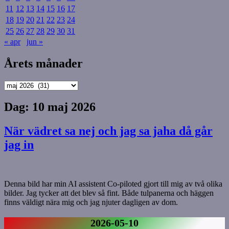
11
12
13
14
15
16
17
18
19
20
21
22
23
24
25
26
27
28
29
30
31
« apr
jun »
Årets månader
Årets
månader
Dag:
10 maj 2026
När vädret sa nej och jag sa jaha då går
jag in
Denna bild har min AI assistent Co-piloted gjort till mig av två olika
bilder. Jag tycker att det blev så fint. Både tulpanerna och häggen
finns väldigt nära mig och jag njuter dagligen av dom.
2026-05-10