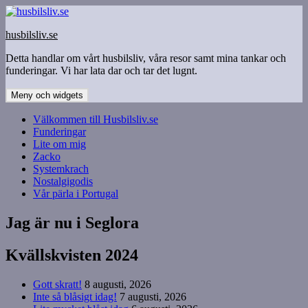
Hoppa
till
husbilsliv.se
innehåll
Detta handlar om vårt husbilsliv, våra resor samt mina tankar och
funderingar. Vi har lata dar och tar det lugnt.
Meny och widgets
Välkommen till Husbilsliv.se
Funderingar
Lite om mig
Zacko
Systemkrach
Nostalgigodis
Vår pärla i Portugal
Jag är nu i Seglora
Kvällskvisten 2024
Gott skratt!
8 augusti, 2026
Inte så blåsigt idag!
7 augusti, 2026