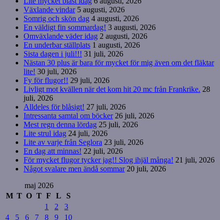
Lite mycket blåst idag
6 augusti, 2026
Växlande vindar
5 augusti, 2026
Somrig och skön dag
4 augusti, 2026
En väldigt fin sommardag!
3 augusti, 2026
Omväxlande väder idag
2 augusti, 2026
En underbar ställplats
1 augusti, 2026
Sista dagen i juli!!!
31 juli, 2026
Nästan 30 plus är bara för mycket för mig även om det fläktar
lite!
30 juli, 2026
Fy för flugor!!
29 juli, 2026
Livligt mot kvällen när det kom hit 20 mc från Frankrike.
28
juli, 2026
Alldeles för blåsigt!
27 juli, 2026
Intressanta samtal om böcker
26 juli, 2026
Mest regn denna lördag
25 juli, 2026
Lite strul idag
24 juli, 2026
Lite av varje från Seglora
23 juli, 2026
En dag att minnas!
22 juli, 2026
För mycket flugor tycker jag!! Slog ihjäl många!
21 juli, 2026
Något svalare men ändå sommar
20 juli, 2026
maj 2026
M
T
O
T
F
L
S
1
2
3
4
5
6
7
8
9
10