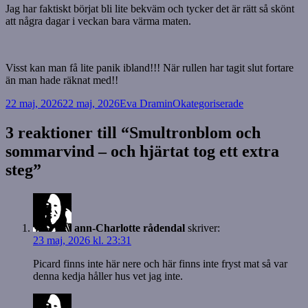
Jag har faktiskt börjat bli lite bekväm och tycker det är rätt så skönt
att några dagar i veckan bara värma maten.
Visst kan man få lite panik ibland!!! När rullen har tagit slut fortare
än man hade räknat med!!
Postat
Författare
Kategorier
22 maj, 2026
22 maj, 2026
Eva Dramin
Okategoriserade
3 reaktioner till “Smultronblom och
sommarvind – och hjärtat tog ett extra
steg”
ann-Charlotte rådendal
skriver:
23 maj, 2026 kl. 23:31
Picard finns inte här nere och här finns inte fryst mat så var
denna kedja håller hus vet jag inte.