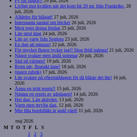
Fy för flugor!!
29 juli, 2026
Livligt mot kvällen när det kom hit 20 mc från Frankrike.
28
juli, 2026
Alldeles för blåsigt!
27 juli, 2026
Intressanta samtal om böcker
26 juli, 2026
Mest regn denna lördag
25 juli, 2026
Lite strul idag
24 juli, 2026
Lite av varje från Seglora
23 juli, 2026
En dag att minnas!
22 juli, 2026
För mycket flugor tycker jag!! Slog ihjäl många!
21 juli, 2026
Något svalare men ändå sommar
20 juli, 2026
Slut på värmen!
19 juli, 2026
Regn ute, flugjakt inne!
18 juli, 2026
(ingen rubrik)
17 juli, 2026
Lite svalare på eftermiddagen för då blåste det lite!
16 juli,
2026
Ännu en trött repris!!
15 juli, 2026
Nästan en repris av gårdagen!
14 juli, 2026
Het dag. Låg aktivitet.
13 juli, 2026
Varm men trevlig dag.
12 juli, 2026
Min lilla bordsfläkt är guld värd!
11 juli, 2026
maj 2026
M
T
O
T
F
L
S
1
2
3