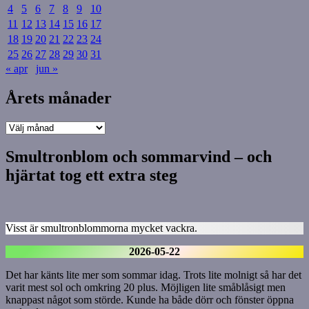
4
5
6
7
8
9
10
11
12
13
14
15
16
17
18
19
20
21
22
23
24
25
26
27
28
29
30
31
« apr
jun »
Årets månader
Årets
månader
Smultronblom och sommarvind – och
hjärtat tog ett extra steg
Visst är smultronblommorna mycket vackra.
2026-05-22
Det har känts lite mer som sommar idag. Trots lite molnigt så har det
varit mest sol och omkring 20 plus. Möjligen lite småblåsigt men
knappast något som störde. Kunde ha både dörr och fönster öppna