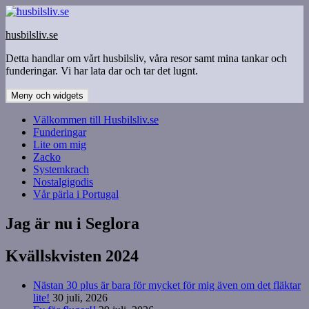
Hoppa
till
husbilsliv.se
innehåll
Detta handlar om vårt husbilsliv, våra resor samt mina tankar och
funderingar. Vi har lata dar och tar det lugnt.
Meny och widgets
Välkommen till Husbilsliv.se
Funderingar
Lite om mig
Zacko
Systemkrach
Nostalgigodis
Vår pärla i Portugal
Jag är nu i Seglora
Kvällskvisten 2024
Nästan 30 plus är bara för mycket för mig även om det fläktar
lite!
30 juli, 2026