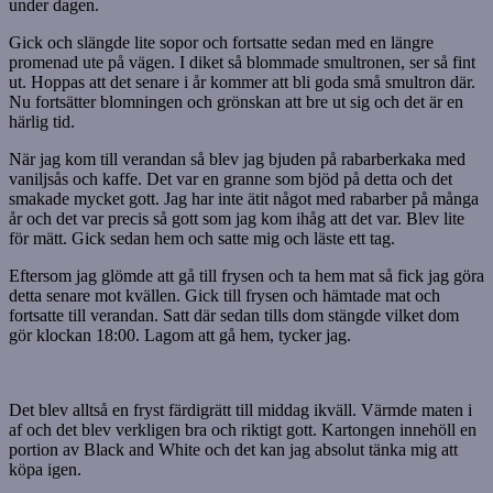
under dagen.
Gick och slängde lite sopor och fortsatte sedan med en längre
promenad ute på vägen. I diket så blommade smultronen, ser så fint
ut. Hoppas att det senare i år kommer att bli goda små smultron där.
Nu fortsätter blomningen och grönskan att bre ut sig och det är en
härlig tid.
När jag kom till verandan så blev jag bjuden på rabarberkaka med
vaniljsås och kaffe. Det var en granne som bjöd på detta och det
smakade mycket gott. Jag har inte ätit något med rabarber på många
år och det var precis så gott som jag kom ihåg att det var. Blev lite
för mätt. Gick sedan hem och satte mig och läste ett tag.
Eftersom jag glömde att gå till frysen och ta hem mat så fick jag göra
detta senare mot kvällen. Gick till frysen och hämtade mat och
fortsatte till verandan. Satt där sedan tills dom stängde vilket dom
gör klockan 18:00. Lagom att gå hem, tycker jag.
Det blev alltså en fryst färdigrätt till middag ikväll. Värmde maten i
af och det blev verkligen bra och riktigt gott. Kartongen innehöll en
portion av Black and White och det kan jag absolut tänka mig att
köpa igen.