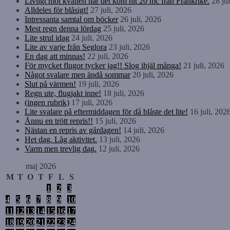
Livligt mot kvällen när det kom hit 20 mc från Frankrike.
28 ju
Alldeles för blåsigt!
27 juli, 2026
Intressanta samtal om böcker
26 juli, 2026
Mest regn denna lördag
25 juli, 2026
Lite strul idag
24 juli, 2026
Lite av varje från Seglora
23 juli, 2026
En dag att minnas!
22 juli, 2026
För mycket flugor tycker jag!! Slog ihjäl många!
21 juli, 2026
Något svalare men ändå sommar
20 juli, 2026
Slut på värmen!
19 juli, 2026
Regn ute, flugjakt inne!
18 juli, 2026
(ingen rubrik)
17 juli, 2026
Lite svalare på eftermiddagen för då blåste det lite!
16 juli, 202
Ännu en trött repris!!
15 juli, 2026
Nästan en repris av gårdagen!
14 juli, 2026
Het dag. Låg aktivitet.
13 juli, 2026
Varm men trevlig dag.
12 juli, 2026
maj 2026
M
T
O
T
F
L
S
1
2
3
4
5
6
7
8
9
10
11
12
13
14
15
16
17
18
19
20
21
22
23
24