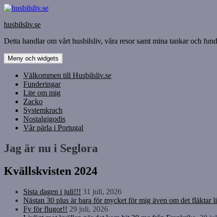
Hoppa
till
husbilsliv.se
innehåll
Detta handlar om vårt husbilsliv, våra resor samt mina tankar och funde
Meny och widgets
Välkommen till Husbilsliv.se
Funderingar
Lite om mig
Zacko
Systemkrach
Nostalgigodis
Vår pärla i Portugal
Jag är nu i Seglora
Kvällskvisten 2024
Sista dagen i juli!!!
31 juli, 2026
Nästan 30 plus är bara för mycket för mig även om det fläktar li
Fy för flugor!!
29 juli, 2026