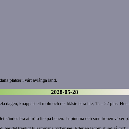
ana platser i vårt avlånga land.
2028-05-28
hela dagen, knappast ett moln och det blåste bara lite, 15 – 22 plus. H
et kändes bra att röra lite på benen. Lupinerna och smultronen växer på
har det trevligt tillsammans tycker jag. Efter en lagom stund så gick 