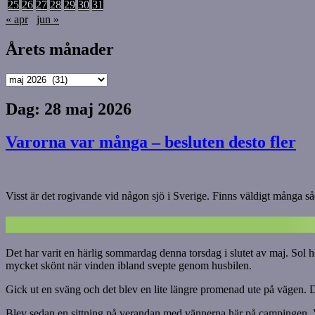
25
26
27
28
29
30
31
« apr
jun »
Årets månader
Årets
månader
Dag:
28 maj 2026
Varorna var många – besluten desto fler
Visst är det rogivande vid någon sjö i Sverige. Finns väldigt många såd
Det har varit en härlig sommardag denna torsdag i slutet av maj. Sol 
mycket skönt när vinden ibland svepte genom husbilen.
Gick ut en sväng och det blev en lite längre promenad ute på vägen. D
Blev sedan en sittning på verandan med vännerna här på campingen. Vi 