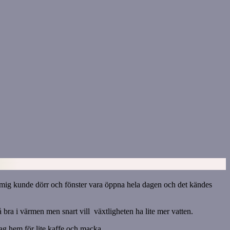
os mig kunde dörr och fönster vara öppna hela dagen och det kändes
 bra i värmen men snart vill växtligheten ha lite mer vatten.
jag hem för lite kaffe och macka.