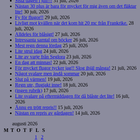
Sista dagen i juli!!!
31 juli, 2026
Nästan 30 plus är bara för mycket för mig även om det fläktar
lite!
30 juli, 2026
Fy för flugor!!
29 juli, 2026
Livligt mot kvällen när det kom hit 20 mc från Frankrike.
28
juli, 2026
Alldeles för blåsigt!
27 juli, 2026
Intressanta samtal om böcker
26 juli, 2026
Mest regn denna lördag
25 juli, 2026
Lite strul idag
24 juli, 2026
Lite av varje från Seglora
23 juli, 2026
En dag att minnas!
22 juli, 2026
För mycket flugor tycker jag!! Slog ihjäl många!
21 juli, 2026
Något svalare men ändå sommar
20 juli, 2026
Slut på värmen!
19 juli, 2026
Regn ute, flugjakt inne!
18 juli, 2026
(ingen rubrik)
17 juli, 2026
Lite svalare på eftermiddagen för då blåste det lite!
16 juli,
2026
Ännu en trött repris!!
15 juli, 2026
Nästan en repris av gårdagen!
14 juli, 2026
augusti 2026
M
T
O
T
F
L
S
1
2