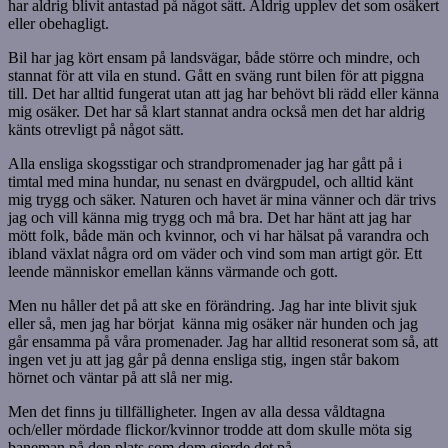
har aldrig blivit antastad på något sätt. Aldrig upplev det som osäkert
eller obehagligt.
Bil har jag kört ensam på landsvägar, både större och mindre, och
stannat för att vila en stund. Gått en sväng runt bilen för att piggna
till. Det har alltid fungerat utan att jag har behövt bli rädd eller känna
mig osäker. Det har så klart stannat andra också men det har aldrig
känts otrevligt på något sätt.
Alla ensliga skogsstigar och strandpromenader jag har gått på i
timtal med mina hundar, nu senast en dvärgpudel, och alltid känt
mig trygg och säker. Naturen och havet är mina vänner och där trivs
jag och vill känna mig trygg och må bra. Det har hänt att jag har
mött folk, både män och kvinnor, och vi har hälsat på varandra och
ibland växlat några ord om väder och vind som man artigt gör. Ett
leende människor emellan känns värmande och gott.
Men nu håller det på att ske en förändring. Jag har inte blivit sjuk
eller så, men jag har börjat känna mig osäker när hunden och jag
går ensamma på våra promenader. Jag har alltid resonerat som så, att
ingen vet ju att jag går på denna ensliga stig, ingen står bakom
hörnet och väntar på att slå ner mig.
Men det finns ju tillfälligheter. Ingen av alla dessa våldtagna
och/eller mördade flickor/kvinnor trodde att dom skulle möta sig
baneman på den plats som dom gjorde det på.