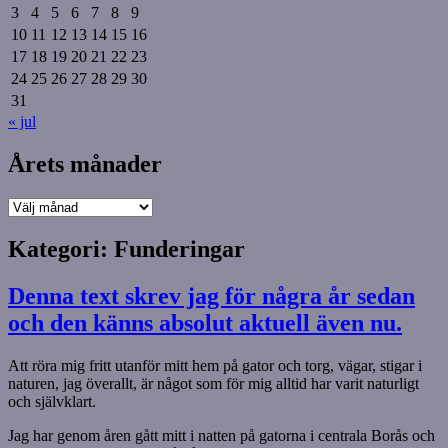
3
4
5
6
7
8
9
10
11
12
13
14
15
16
17
18
19
20
21
22
23
24
25
26
27
28
29
30
31
« jul
Årets månader
Årets
månader
Kategori:
Funderingar
Denna text skrev jag för några år sedan
och den känns absolut aktuell även nu.
Att röra mig fritt utanför mitt hem på gator och torg, vägar, stigar i
naturen, jag överallt, är något som för mig alltid har varit naturligt
och självklart.
Jag har genom åren gått mitt i natten på gatorna i centrala Borås och