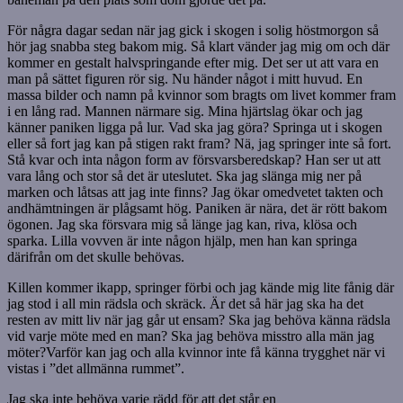
För några dagar sedan när jag gick i skogen i solig höstmorgon så
hör jag snabba steg bakom mig. Så klart vänder jag mig om och där
kommer en gestalt halvspringande efter mig. Det ser ut att vara en
man på sättet figuren rör sig. Nu händer något i mitt huvud. En
massa bilder och namn på kvinnor som bragts om livet kommer fram
i en lång rad. Mannen närmare sig. Mina hjärtslag ökar och jag
känner paniken ligga på lur. Vad ska jag göra? Springa ut i skogen
eller så fort jag kan på stigen rakt fram? Nä, jag springer inte så fort.
Stå kvar och inta någon form av försvarsberedskap? Han ser ut att
vara lång och stor så det är uteslutet. Ska jag slänga mig ner på
marken och låtsas att jag inte finns? Jag ökar omedvetet takten och
andhämtningen är plågsamt hög. Paniken är nära, det är rött bakom
ögonen. Jag ska försvara mig så länge jag kan, riva, klösa och
sparka. Lilla vovven är inte någon hjälp, men han kan springa
därifrån om det skulle behövas.
Killen kommer ikapp, springer förbi och jag kände mig lite fånig där
jag stod i all min rädsla och skräck. Är det så här jag ska ha det
resten av mitt liv när jag går ut ensam? Ska jag behöva känna rädsla
vid varje möte med en man? Ska jag behöva misstro alla män jag
möter?Varför kan jag och alla kvinnor inte få känna trygghet när vi
vistas i ”det allmänna rummet”.
Jag ska inte behöva varje rädd för att det står en