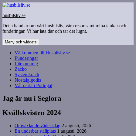
Hoppa
till
husbilsliv.se
innehåll
Detta handlar om vårt husbilsliv, våra resor samt mina tankar och
funderingar. Vi har lata dar och tar det lugnt.
Meny och widgets
Välkommen till Husbilsliv.se
Funderingar
Lite om mig
Zacko
Systemkrach
Nostalgigodis
Vår pärla i Portugal
Jag är nu i Seglora
Kvällskvisten 2024
Omväxlande väder idag
2 augusti, 2026
En underbar ställplats
1 augusti, 2026