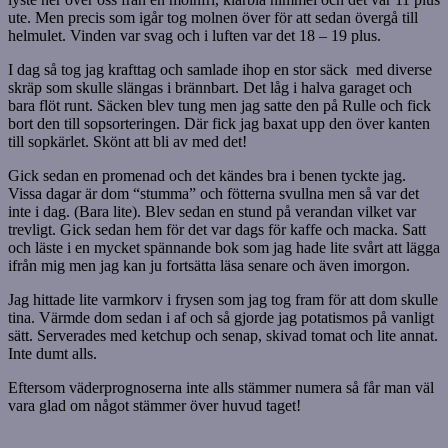
ute. Men precis som igår tog molnen över för att sedan övergå till
helmulet. Vinden var svag och i luften var det 18 – 19 plus.
I dag så tog jag krafttag och samlade ihop en stor säck med diverse
skräp som skulle slängas i brännbart. Det låg i halva garaget och
bara flöt runt. Säcken blev tung men jag satte den på Rulle och fick
bort den till sopsorteringen. Där fick jag baxat upp den över kanten
till sopkärlet. Skönt att bli av med det!
Gick sedan en promenad och det kändes bra i benen tyckte jag.
Vissa dagar är dom “stumma” och fötterna svullna men så var det
inte i dag. (Bara lite). Blev sedan en stund på verandan vilket var
trevligt. Gick sedan hem för det var dags för kaffe och macka. Satt
och läste i en mycket spännande bok som jag hade lite svårt att lägga
ifrån mig men jag kan ju fortsätta läsa senare och även imorgon.
Jag hittade lite varmkorv i frysen som jag tog fram för att dom skulle
tina. Värmde dom sedan i af och så gjorde jag potatismos på vanligt
sätt. Serverades med ketchup och senap, skivad tomat och lite annat.
Inte dumt alls.
Eftersom väderprognoserna inte alls stämmer numera så får man väl
vara glad om något stämmer över huvud taget!