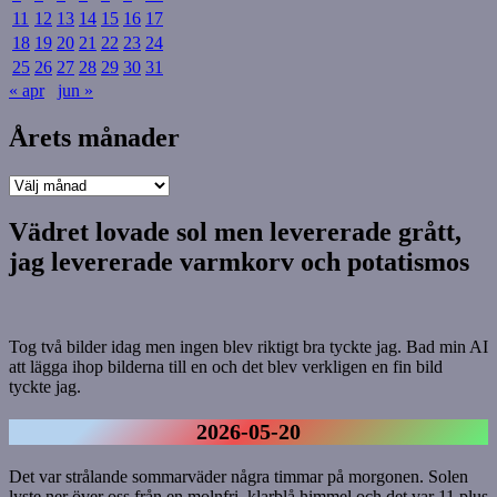
11
12
13
14
15
16
17
18
19
20
21
22
23
24
25
26
27
28
29
30
31
« apr
jun »
Årets månader
Årets
månader
Vädret lovade sol men levererade grått,
jag levererade varmkorv och potatismos
Tog två bilder idag men ingen blev riktigt bra tyckte jag. Bad min AI
att lägga ihop bilderna till en och det blev verkligen en fin bild
tyckte jag.
2026-05-20
Det var strålande sommarväder några timmar på morgonen. Solen
lyste ner över oss från en molnfri, klarblå himmel och det var 11 plus