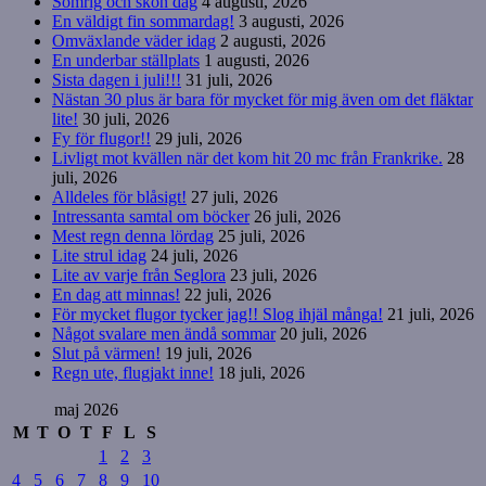
Somrig och skön dag
4 augusti, 2026
En väldigt fin sommardag!
3 augusti, 2026
Omväxlande väder idag
2 augusti, 2026
En underbar ställplats
1 augusti, 2026
Sista dagen i juli!!!
31 juli, 2026
Nästan 30 plus är bara för mycket för mig även om det fläktar
lite!
30 juli, 2026
Fy för flugor!!
29 juli, 2026
Livligt mot kvällen när det kom hit 20 mc från Frankrike.
28
juli, 2026
Alldeles för blåsigt!
27 juli, 2026
Intressanta samtal om böcker
26 juli, 2026
Mest regn denna lördag
25 juli, 2026
Lite strul idag
24 juli, 2026
Lite av varje från Seglora
23 juli, 2026
En dag att minnas!
22 juli, 2026
För mycket flugor tycker jag!! Slog ihjäl många!
21 juli, 2026
Något svalare men ändå sommar
20 juli, 2026
Slut på värmen!
19 juli, 2026
Regn ute, flugjakt inne!
18 juli, 2026
maj 2026
M
T
O
T
F
L
S
1
2
3
4
5
6
7
8
9
10