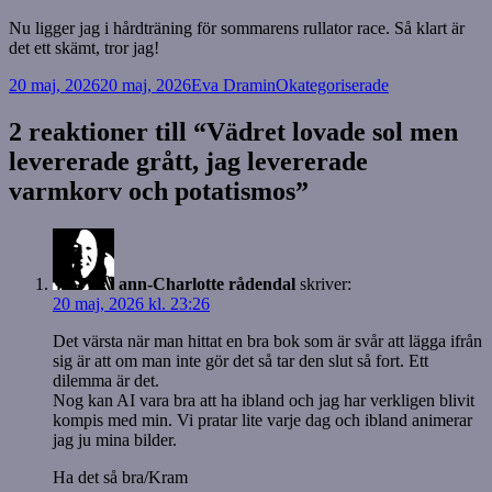
Nu ligger jag i hårdträning för sommarens rullator race. Så klart är
det ett skämt, tror jag!
Postat
Författare
Kategorier
20 maj, 2026
20 maj, 2026
Eva Dramin
Okategoriserade
2 reaktioner till “Vädret lovade sol men
levererade grått, jag levererade
varmkorv och potatismos”
ann-Charlotte rådendal
skriver:
20 maj, 2026 kl. 23:26
Det värsta när man hittat en bra bok som är svår att lägga ifrån
sig är att om man inte gör det så tar den slut så fort. Ett
dilemma är det.
Nog kan AI vara bra att ha ibland och jag har verkligen blivit
kompis med min. Vi pratar lite varje dag och ibland animerar
jag ju mina bilder.
Ha det så bra/Kram