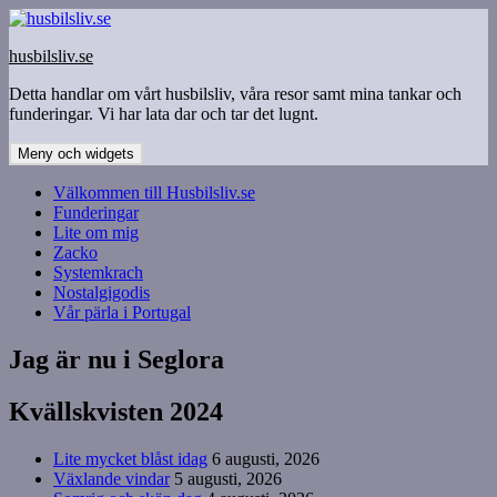
Hoppa
till
husbilsliv.se
innehåll
Detta handlar om vårt husbilsliv, våra resor samt mina tankar och
funderingar. Vi har lata dar och tar det lugnt.
Meny och widgets
Välkommen till Husbilsliv.se
Funderingar
Lite om mig
Zacko
Systemkrach
Nostalgigodis
Vår pärla i Portugal
Jag är nu i Seglora
Kvällskvisten 2024
Lite mycket blåst idag
6 augusti, 2026
Växlande vindar
5 augusti, 2026