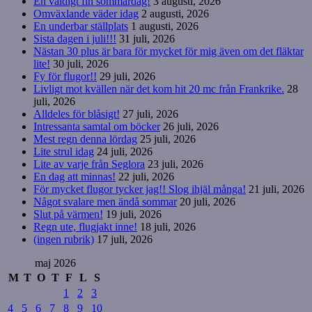
En väldigt fin sommardag!
3 augusti, 2026
Omväxlande väder idag
2 augusti, 2026
En underbar ställplats
1 augusti, 2026
Sista dagen i juli!!!
31 juli, 2026
Nästan 30 plus är bara för mycket för mig även om det fläktar
lite!
30 juli, 2026
Fy för flugor!!
29 juli, 2026
Livligt mot kvällen när det kom hit 20 mc från Frankrike.
28
juli, 2026
Alldeles för blåsigt!
27 juli, 2026
Intressanta samtal om böcker
26 juli, 2026
Mest regn denna lördag
25 juli, 2026
Lite strul idag
24 juli, 2026
Lite av varje från Seglora
23 juli, 2026
En dag att minnas!
22 juli, 2026
För mycket flugor tycker jag!! Slog ihjäl många!
21 juli, 2026
Något svalare men ändå sommar
20 juli, 2026
Slut på värmen!
19 juli, 2026
Regn ute, flugjakt inne!
18 juli, 2026
(ingen rubrik)
17 juli, 2026
maj 2026
M
T
O
T
F
L
S
1
2
3
4
5
6
7
8
9
10