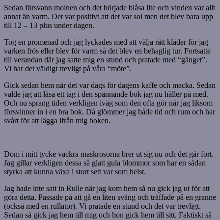
Sedan försvann molnen och det började blåsa lite och vinden var allt
annat än varm. Det var positivt att det var sol men det blev bara upp
till 12 – 13 plus under dagen.
Tog en promenad och jag lyckades med att välja rätt kläder för jag
varken frös eller blev för varm så det blev en behaglig tur. Fortsatte
till verandan där jag satte mig en stund och pratade med “gänget”.
Vi har det väldigt trevligt på våra “möte”.
Gick sedan hem när det var dags för dagens kaffe och macka. Sedan
valde jag att läsa ett tag i den spännande bok jag nu håller på med.
Och nu sprang tiden verkligen iväg som den ofta gör när jag liksom
försvinner in i en bra bok. Då glömmer jag både tid och rum och har
svårt för att lägga ifrån mig boken.
Dom i mitt tycke vackra maskrosorna brer ut sig nu och det går fort.
Jag gillar verkligen dessa så glatt gula blommor som har en sådan
styrka att kunna växa i stort sett var som helst.
Jag hade inte satt in Rulle när jag kom hem så nu gick jag ut för att
göra detta. Passade på att gå en liten sväng och träffade på en granne
(också med en rullator). Vi pratade en stund och det var trevligt.
Sedan så gick jag hem till mig och hon gick hem till sitt. Faktiskt så