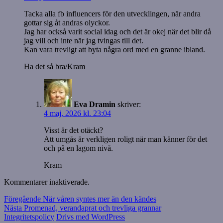
Tacka alla fb influencers för den utvecklingen, när andra
gottar sig åt andras olyckor.
Jag har också varit social idag och det är okej när det blir då
jag vill och inte när jag tvingas till det.
Kan vara trevligt att byta några ord med en granne ibland.
Ha det så bra/Kram
Eva Dramin
skriver:
4 maj, 2026 kl. 23:04
Visst är det otäckt?
Att umgås är verkligen roligt när man känner för det
och på en lagom nivå.
Kram
Kommentarer inaktiverade.
Inläggsnavigering
Föregående
Föregående
När våren syntes mer än den kändes
Nästa
inlägg:
Nästa
Promenad, verandaprat och trevliga grannar
inlägg:
Integritetspolicy
Drivs med WordPress