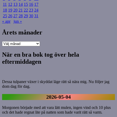
11
12
13
14
15
16
17
18
19
20
21
22
23
24
25
26
27
28
29
30
31
« apr
jun »
Årets månader
Årets
månader
När en bra bok tog över hela
eftermiddagen
Dessa tulpaner växer i skyddat läge rätt så nära mig. Nu följer jag
dom dag för dag.
2026-05-04
Morgonen började med att vara lätt mulen, ingen vind och 10 plus
och det hade regnat lite på natten som hade varit rätt så varm.