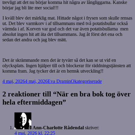
trevligt att det nu börjar komma hit några av långliggarna. Kanske
börjar jag bli lite mer social!!!
I kväll blev det märklig mat. Hittade något i frysen som skulle rensas
ut. Det blev varmkorv i af tillsammans med två potatisbullar också
värmda i af. Korven var god och det var även potatisbullarna men
absolut ingen hit att äta det tillsammans. Jag åt först det ena och
sedan det andra och jag blev mätt.
Det är skrämmande men det är tyvärr så det kan se ut vid en
olycksplats. Ingen hjälper till och blockerar för räddningstjänsten att
komma fram. Jag tycker det är en hemsk utveckling!!
Postat
Författare
Kategorier
4 maj, 2026
4 maj, 2026
Eva Dramin
Okategoriserade
2 reaktioner till “När en bra bok tog över
hela eftermiddagen”
Ann-Charlotte Rådendal
skriver:
4 maj, 2026 kl. 22:25