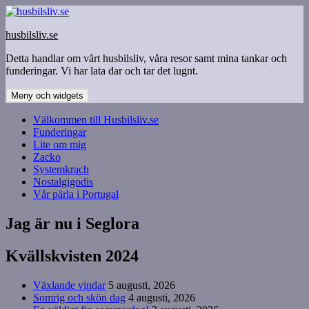
Hoppa
till
husbilsliv.se
innehåll
Detta handlar om vårt husbilsliv, våra resor samt mina tankar och
funderingar. Vi har lata dar och tar det lugnt.
Meny och widgets
Välkommen till Husbilsliv.se
Funderingar
Lite om mig
Zacko
Systemkrach
Nostalgigodis
Vår pärla i Portugal
Jag är nu i Seglora
Kvällskvisten 2024
Växlande vindar
5 augusti, 2026
Somrig och skön dag
4 augusti, 2026