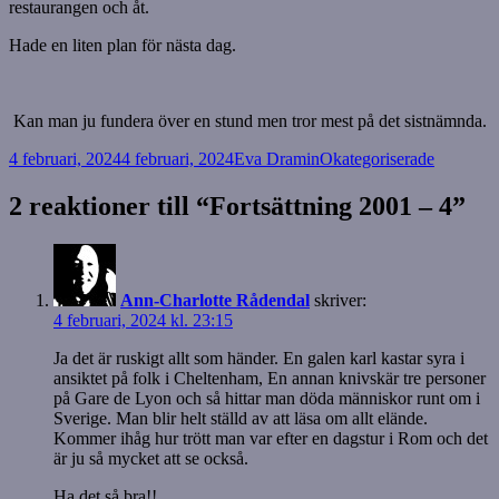
restaurangen och åt.
Hade en liten plan för nästa dag.
Kan man ju fundera över en stund men tror mest på det sistnämnda.
Postat
Författare
Kategorier
4 februari, 2024
4 februari, 2024
Eva Dramin
Okategoriserade
2 reaktioner till “Fortsättning 2001 – 4”
Ann-Charlotte Rådendal
skriver:
4 februari, 2024 kl. 23:15
Ja det är ruskigt allt som händer. En galen karl kastar syra i
ansiktet på folk i Cheltenham, En annan knivskär tre personer
på Gare de Lyon och så hittar man döda människor runt om i
Sverige. Man blir helt ställd av att läsa om allt elände.
Kommer ihåg hur trött man var efter en dagstur i Rom och det
är ju så mycket att se också.
Ha det så bra!!