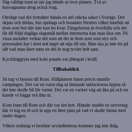
Såg väldigt tomt ut när jag tittade ut över planen. Två av
husvagnarna drog också iväg.
Otroligt vad det fortsätter hända en del otäcka saker i Sverige. Det
skjuts och dödas, hus sprängs och bostäder förstörs vilket innebär att
dom som bor där inte kan bo kvar. Fängelserna är överfulla och det
får till följd dagliga slagsmål mellan internerna kan man läsa om. På
vissa anstalter verkar det som att det är dom som som styr och
personalen har i stort sett inget att säja till om. Man ska ju inte tro på
allt vad man läser men en del är nog tyvärr helt sant.
Kycklinggryta med kokt potatis var jättegott i kväll.
Tillbakablick
Så tog vi bussen till Rom. Hållplatsen fanns precis utanför
campingen. Det var en varm dag så lämnade takluckorna öppna så
det inte skulle bli för varmt. Det var en vacker väg att åka på och nu
kunde vi bägge två titta ut.
Kom fram till Rom och där var det hett. Hittade snabbt en servering
där vi tog en öl och la upp en liten plan på vad vi skulle hinna med
under dagen.
Vilken ordning vi besökte sevärdheterna kommer jag inte ihåg.