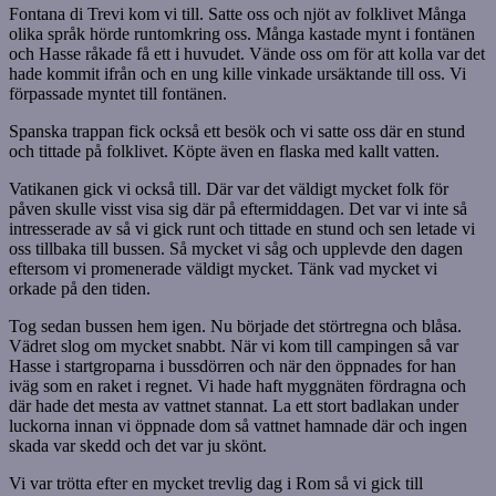
Fontana di Trevi kom vi till. Satte oss och njöt av folklivet Många
olika språk hörde runtomkring oss. Många kastade mynt i fontänen
och Hasse råkade få ett i huvudet. Vände oss om för att kolla var det
hade kommit ifrån och en ung kille vinkade ursäktande till oss. Vi
förpassade myntet till fontänen.
Spanska trappan fick också ett besök och vi satte oss där en stund
och tittade på folklivet. Köpte även en flaska med kallt vatten.
Vatikanen gick vi också till. Där var det väldigt mycket folk för
påven skulle visst visa sig där på eftermiddagen. Det var vi inte så
intresserade av så vi gick runt och tittade en stund och sen letade vi
oss tillbaka till bussen. Så mycket vi såg och upplevde den dagen
eftersom vi promenerade väldigt mycket. Tänk vad mycket vi
orkade på den tiden.
Tog sedan bussen hem igen. Nu började det störtregna och blåsa.
Vädret slog om mycket snabbt. När vi kom till campingen så var
Hasse i startgroparna i bussdörren och när den öppnades for han
iväg som en raket i regnet. Vi hade haft myggnäten fördragna och
där hade det mesta av vattnet stannat. La ett stort badlakan under
luckorna innan vi öppnade dom så vattnet hamnade där och ingen
skada var skedd och det var ju skönt.
Vi var trötta efter en mycket trevlig dag i Rom så vi gick till