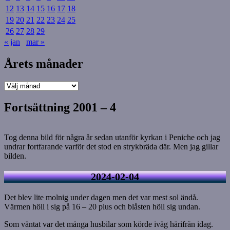
12
13
14
15
16
17
18
19
20
21
22
23
24
25
26
27
28
29
« jan
mar »
Årets månader
Årets
månader
Fortsättning 2001 – 4
Tog denna bild för några år sedan utanför kyrkan i Peniche och jag
undrar fortfarande varför det stod en strykbräda där. Men jag gillar
bilden.
2024-02-04
Det blev lite molnig under dagen men det var mest sol ändå.
Värmen höll i sig på 16 – 20 plus och blåsten höll sig undan.
Som väntat var det många husbilar som körde iväg härifrån idag.