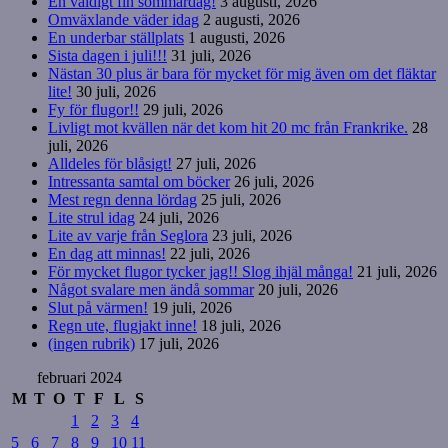
En väldigt fin sommardag!
3 augusti, 2026
Omväxlande väder idag
2 augusti, 2026
En underbar ställplats
1 augusti, 2026
Sista dagen i juli!!!
31 juli, 2026
Nästan 30 plus är bara för mycket för mig även om det fläktar
lite!
30 juli, 2026
Fy för flugor!!
29 juli, 2026
Livligt mot kvällen när det kom hit 20 mc från Frankrike.
28
juli, 2026
Alldeles för blåsigt!
27 juli, 2026
Intressanta samtal om böcker
26 juli, 2026
Mest regn denna lördag
25 juli, 2026
Lite strul idag
24 juli, 2026
Lite av varje från Seglora
23 juli, 2026
En dag att minnas!
22 juli, 2026
För mycket flugor tycker jag!! Slog ihjäl många!
21 juli, 2026
Något svalare men ändå sommar
20 juli, 2026
Slut på värmen!
19 juli, 2026
Regn ute, flugjakt inne!
18 juli, 2026
(ingen rubrik)
17 juli, 2026
februari 2024
M
T
O
T
F
L
S
1
2
3
4
5
6
7
8
9
10
11