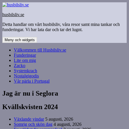
Hoppa
till
husbilsliv.se
innehåll
Detta handlar om vårt husbilsliv, våra resor samt mina tankar och
funderingar. Vi har lata dar och tar det lugnt.
Meny och widgets
Välkommen till Husbilsliv.se
Funderingar
Lite om mig
Zacko
Systemkrach
Nostalgigodis
Vår pärla i Portugal
Jag är nu i Seglora
Kvällskvisten 2024
Växlande vindar
5 augusti, 2026
Somrig och skön dag
4 augusti, 2026