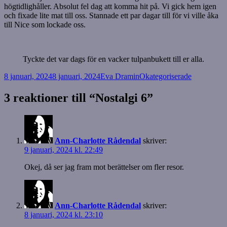
högtidlighåller. Absolut fel dag att komma hit på. Vi gick hem igen
och fixade lite mat till oss. Stannade ett par dagar till för vi ville åka
till Nice som lockade oss.
Tyckte det var dags för en vacker tulpanbukett till er alla.
Postat
Författare
Kategorier
8 januari, 2024
8 januari, 2024
Eva Dramin
Okategoriserade
3 reaktioner till “Nostalgi 6”
Ann-Charlotte Rådendal
skriver:
9 januari, 2024 kl. 22:49
Okej, då ser jag fram mot berättelser om fler resor.
Ann-Charlotte Rådendal
skriver:
8 januari, 2024 kl. 23:10