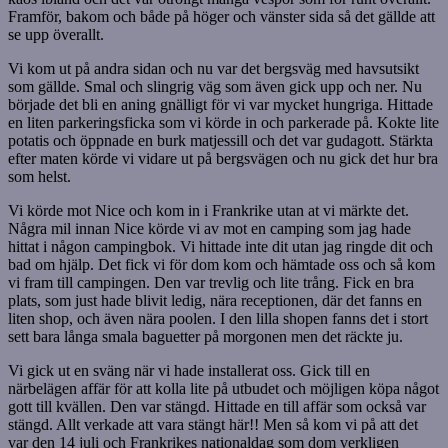
Framför, bakom och både på höger och vänster sida så det gällde att
se upp överallt.
Vi kom ut på andra sidan och nu var det bergsväg med havsutsikt
som gällde. Smal och slingrig väg som även gick upp och ner. Nu
började det bli en aning gnälligt för vi var mycket hungriga. Hittade
en liten parkeringsficka som vi körde in och parkerade på. Kokte lite
potatis och öppnade en burk matjessill och det var gudagott. Stärkta
efter maten körde vi vidare ut på bergsvägen och nu gick det hur bra
som helst.
Vi körde mot Nice och kom in i Frankrike utan at vi märkte det.
Några mil innan Nice körde vi av mot en camping som jag hade
hittat i någon campingbok. Vi hittade inte dit utan jag ringde dit och
bad om hjälp. Det fick vi för dom kom och hämtade oss och så kom
vi fram till campingen. Den var trevlig och lite trång. Fick en bra
plats, som just hade blivit ledig, nära receptionen, där det fanns en
liten shop, och även nära poolen. I den lilla shopen fanns det i stort
sett bara långa smala baguetter på morgonen men det räckte ju.
Vi gick ut en sväng när vi hade installerat oss. Gick till en
närbelägen affär för att kolla lite på utbudet och möjligen köpa något
gott till kvällen. Den var stängd. Hittade en till affär som också var
stängd. Allt verkade att vara stängt här!! Men så kom vi på att det
var den 14 juli och Frankrikes nationaldag som dom verkligen