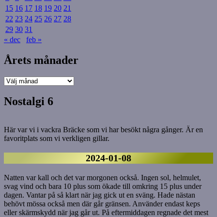
15
16
17
18
19
20
21
22
23
24
25
26
27
28
29
30
31
« dec
feb »
Årets månader
Årets
månader
Nostalgi 6
Här var vi i vackra Bräcke som vi har besökt några gånger. Är en
favoritplats som vi verkligen gillar.
2024-01-08
Natten var kall och det var morgonen också. Ingen sol, helmulet,
svag vind och bara 10 plus som ökade till omkring 15 plus under
dagen. Vantar på så klart när jag gick ut en sväng. Hade nästan
behövt mössa också men där går gränsen. Använder endast keps
eller skärmskydd när jag går ut. På eftermiddagen regnade det mest