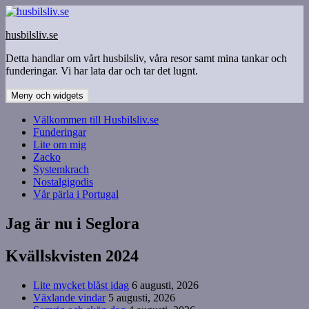
Hoppa
till
husbilsliv.se
innehåll
Detta handlar om vårt husbilsliv, våra resor samt mina tankar och
funderingar. Vi har lata dar och tar det lugnt.
Meny och widgets
Välkommen till Husbilsliv.se
Funderingar
Lite om mig
Zacko
Systemkrach
Nostalgigodis
Vår pärla i Portugal
Jag är nu i Seglora
Kvällskvisten 2024
Lite mycket blåst idag
6 augusti, 2026
Växlande vindar
5 augusti, 2026