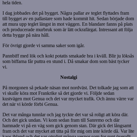
hela tiden.
I dag jobbades det på bygget. Några pallar av teglet flyttades fram
till bygget av en pallastare som hade kommit hit. Sedan började dom
att mura upp teglet längst in mot väggen. En blandare fanns på plats
och producerade murbruk som är lätt ockrafärgat. Intressant att följa
detta bygge på nära håll.
För övrigt gjorde vi samma saker som igår.
Pannbiff med lök och kokt potatis smakade bra i kväll. Blir ju löksås
som biffarna får puttra en stund i. Då smakar dom som bäst tycker
vi.
Nostalgi
På morgonen så pekade näsan mot nordväst. Det tolkade jag som att
vi skulle köra mot Frankrike så det gjorde vi. Följde sedan
kustvägen mot Genua och det var mycket trafik. Och ännu värre var
det när vi körde förbi Genua.
Det var många tunnlar och jag tyckte det var så roligt att köra där.
Och det gick undan. Vi kom sedan fram till Sanremo och där
hamnade vi på en väg som gick genom stan. Där gick det långsamt
fram och det var mycket att titta på för mig om inte körde då. Var lite
kaos ibland och det var otroligt många vespor som for runt överallt.