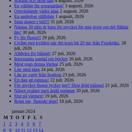
Somrig och skön dag
4 augusti, 2026
En väldigt fin sommardag!
3 augusti, 2026
Omväxlande väder idag
2 augusti, 2026
En underbar ställplats
1 augusti, 2026
Sista dagen i juli!!!
31 juli, 2026
Nästan 30 plus är bara för mycket för mig även om det fläktar
lite!
30 juli, 2026
Fy för flugor!!
29 juli, 2026
Livligt mot kvällen när det kom hit 20 mc från Frankrike.
28
juli, 2026
Alldeles för blåsigt!
27 juli, 2026
Intressanta samtal om böcker
26 juli, 2026
Mest regn denna lördag
25 juli, 2026
Lite strul idag
24 juli, 2026
Lite av varje från Seglora
23 juli, 2026
En dag att minnas!
22 juli, 2026
För mycket flugor tycker jag!! Slog ihjäl många!
21 juli, 2026
Något svalare men ändå sommar
20 juli, 2026
Slut på värmen!
19 juli, 2026
Regn ute, flugjakt inne!
18 juli, 2026
januari 2024
M
T
O
T
F
L
S
1
2
3
4
5
6
7
8
9
10
11
12
13
14