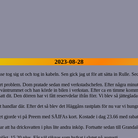
2023-08-28
e tog sig ut och tog in kabeln. Sen gick jag ut för att sätta in Rulle. Se
årt problem. Dom pratade sedan med verkstadschefen. Efter några minuter
ll väntrummet och han körde in bilen i verkstan. Efter ca en timme komme
 dit. Den dörren har vi fått reservdelar ifrån förr. Vi blev så jätteglad
 handlar där. Efter det så blev det Häggåns rastplats för nu var vi hungri
h det gjorde vi på Preem med SÅIFAs kort. Kostade i dag 23.66 med rabat
 att ha dricksvatten i plus lite andra inköp. Fortsatte sedan till Grandale
åst, 15 20 plus. Får väl räknas som hyfsat i slutet på augusti.