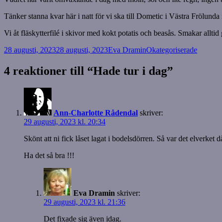
Tänker stanna kvar här i natt för vi ska till Dometic i Västra Frölund
Vi åt fläskytterfilé i skivor med kokt potatis och beasås. Smakar alltid 
Postat
Författare
Kategorier
28 augusti, 2023
28 augusti, 2023
Eva Dramin
Okategoriserade
4 reaktioner till “Hade tur i dag”
Ann-Charlotte Rådendal
skriver:
29 augusti, 2023 kl. 20:34
Skönt att ni fick låset lagat i bodelsdörren. Så var det elverke
Ha det så bra !!!
Eva Dramin
skriver:
29 augusti, 2023 kl. 21:36
Det fixade sig även idag.