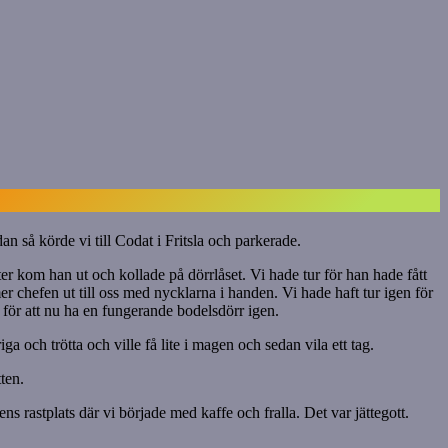
dan så körde vi till Codat i Fritsla och parkerade.
 kom han ut och kollade på dörrlåset. Vi hade tur för han hade fått
r chefen ut till oss med nycklarna i handen. Vi hade haft tur igen för
a för att nu ha en fungerande bodelsdörr igen.
ga och trötta och ville få lite i magen och sedan vila ett tag.
ten.
ns rastplats där vi började med kaffe och fralla. Det var jättegott.