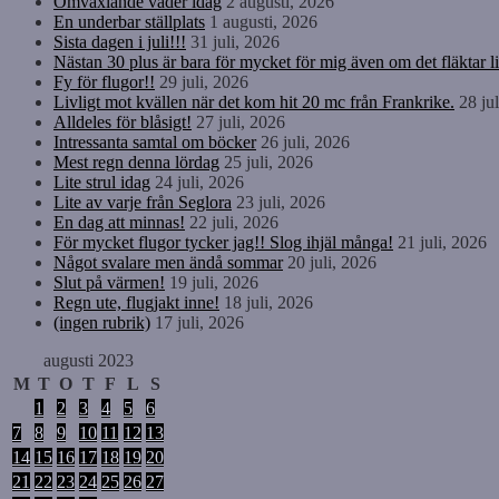
Omväxlande väder idag
2 augusti, 2026
En underbar ställplats
1 augusti, 2026
Sista dagen i juli!!!
31 juli, 2026
Nästan 30 plus är bara för mycket för mig även om det fläktar li
Fy för flugor!!
29 juli, 2026
Livligt mot kvällen när det kom hit 20 mc från Frankrike.
28 ju
Alldeles för blåsigt!
27 juli, 2026
Intressanta samtal om böcker
26 juli, 2026
Mest regn denna lördag
25 juli, 2026
Lite strul idag
24 juli, 2026
Lite av varje från Seglora
23 juli, 2026
En dag att minnas!
22 juli, 2026
För mycket flugor tycker jag!! Slog ihjäl många!
21 juli, 2026
Något svalare men ändå sommar
20 juli, 2026
Slut på värmen!
19 juli, 2026
Regn ute, flugjakt inne!
18 juli, 2026
(ingen rubrik)
17 juli, 2026
augusti 2023
M
T
O
T
F
L
S
1
2
3
4
5
6
7
8
9
10
11
12
13
14
15
16
17
18
19
20
21
22
23
24
25
26
27