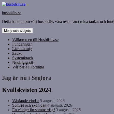
Hoppa
till
husbilsliv.se
innehåll
Detta handlar om vårt husbilsliv, våra resor samt mina tankar och funde
Meny och widgets
Välkommen till Husbilsliv.se
Funderingar
Lite om mig
Zacko
Systemkrach
Nostalgigodis
Vår pärla i Portugal
Jag är nu i Seglora
Kvällskvisten 2024
Växlande vindar
5 augusti, 2026
Somrig och skön dag
4 augusti, 2026
En väldigt fin sommardag!
3 augusti, 2026