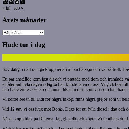
28
29
30
31
« jul
sep »
Årets månader
Årets
månader
Hade tur i dag
Sov dåligt i natt och gick upp redan innan halvsju och var så trött. Hass
Ett par anställda kom just dit och vi pratade med dom och framlade v
ett återbud hela dagen i dag så han kunde ta emot oss. Vi gick bort ti
han hade en reservdel i en annan likadan dörr som vår som han hade satt
Vi körde sedan till Lidl för några inköp, finns några grejor som vi helst
Vid 12 gav vi oss iväg mot Borås. Dags för att fylla diesel i dag oc
Nästa stopp blev på Biltema. Jag gick dit och köpte två femliters dunkar
Vädret har varit omväxlande i dag med moln, sol och lite regn, ingen bl