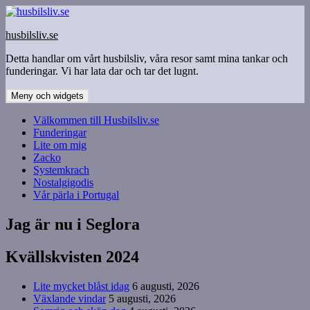
Hoppa
till
husbilsliv.se
innehåll
Detta handlar om vårt husbilsliv, våra resor samt mina tankar och
funderingar. Vi har lata dar och tar det lugnt.
Meny och widgets
Välkommen till Husbilsliv.se
Funderingar
Lite om mig
Zacko
Systemkrach
Nostalgigodis
Vår pärla i Portugal
Jag är nu i Seglora
Kvällskvisten 2024
Lite mycket blåst idag
6 augusti, 2026
Växlande vindar
5 augusti, 2026