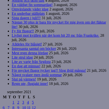
Somrig och skön dag
4 augusti, 2026
En väldigt fin sommardag!
3 augusti, 2026
Omväxlande väder idag
2 augusti, 2026
En underbar ställplats
1 augusti, 2026
Sista dagen i juli!!!
31 juli, 2026
Nästan 30 plus är bara för mycket för mig även om det fläktar
lite!
30 juli, 2026
Fy för flugor!!
29 juli, 2026
Livligt mot kvällen när det kom hit 20 mc från Frankrike.
28
juli, 2026
Alldeles för blåsigt!
27 juli, 2026
Intressanta samtal om böcker
26 juli, 2026
Mest regn denna lördag
25 juli, 2026
Lite strul idag
24 juli, 2026
Lite av varje från Seglora
23 juli, 2026
En dag att minnas!
22 juli, 2026
För mycket flugor tycker jag!! Slog ihjäl många!
21 juli, 2026
Något svalare men ändå sommar
20 juli, 2026
Slut på värmen!
19 juli, 2026
Regn ute, flugjakt inne!
18 juli, 2026
september 2021
M
T
O
T
F
L
S
1
2
3
4
5
6
7
8
9
10
11
12