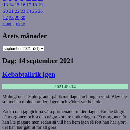
13
14
15
16
17
18
19
20
21
22
23
24
25
26
27
28
29
30
« aug
okt »
Årets månader
Årets
månader
Dag:
14 september 2021
Kebabtallrik igen
2021-09-14
Molnigt och 13 plusgrader på förmiddagen och ingen vind. Blev lite
sol mellan molnen under dagen och vädret var helt ok.
Zacko och jag gick på våra promenader under dagen. En lite längre
på morgonen och sedan några kortare under dagen. På morgonen är
han lite piggare men sedan så vill han hem igen så fort han har gjort
det han har gått ut för att göra.