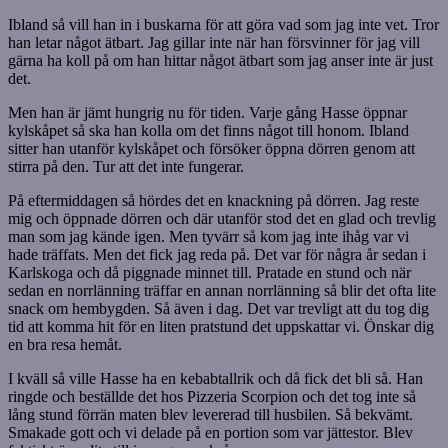
Ibland så vill han in i buskarna för att göra vad som jag inte vet. Tror
han letar något ätbart. Jag gillar inte när han försvinner för jag vill
gärna ha koll på om han hittar något ätbart som jag anser inte är just
det.
Men han är jämt hungrig nu för tiden. Varje gång Hasse öppnar
kylskåpet så ska han kolla om det finns något till honom. Ibland
sitter han utanför kylskåpet och försöker öppna dörren genom att
stirra på den. Tur att det inte fungerar.
På eftermiddagen så hördes det en knackning på dörren. Jag reste
mig och öppnade dörren och där utanför stod det en glad och trevlig
man som jag kände igen. Men tyvärr så kom jag inte ihåg var vi
hade träffats. Men det fick jag reda på. Det var för några år sedan i
Karlskoga och då piggnade minnet till. Pratade en stund och när
sedan en norrlänning träffar en annan norrlänning så blir det ofta lite
snack om hembygden. Så även i dag. Det var trevligt att du tog dig
tid att komma hit för en liten pratstund det uppskattar vi. Önskar dig
en bra resa hemåt.
I kväll så ville Hasse ha en kebabtallrik och då fick det bli så. Han
ringde och beställde det hos Pizzeria Scorpion och det tog inte så
lång stund förrän maten blev levererad till husbilen. Så bekvämt.
Smakade gott och vi delade på en portion som var jättestor. Blev