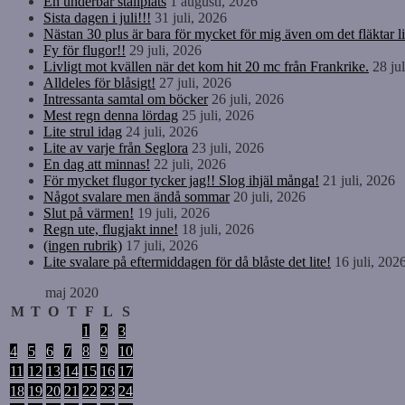
En underbar ställplats
1 augusti, 2026
Sista dagen i juli!!!
31 juli, 2026
Nästan 30 plus är bara för mycket för mig även om det fläktar li
Fy för flugor!!
29 juli, 2026
Livligt mot kvällen när det kom hit 20 mc från Frankrike.
28 ju
Alldeles för blåsigt!
27 juli, 2026
Intressanta samtal om böcker
26 juli, 2026
Mest regn denna lördag
25 juli, 2026
Lite strul idag
24 juli, 2026
Lite av varje från Seglora
23 juli, 2026
En dag att minnas!
22 juli, 2026
För mycket flugor tycker jag!! Slog ihjäl många!
21 juli, 2026
Något svalare men ändå sommar
20 juli, 2026
Slut på värmen!
19 juli, 2026
Regn ute, flugjakt inne!
18 juli, 2026
(ingen rubrik)
17 juli, 2026
Lite svalare på eftermiddagen för då blåste det lite!
16 juli, 202
maj 2020
M
T
O
T
F
L
S
1
2
3
4
5
6
7
8
9
10
11
12
13
14
15
16
17
18
19
20
21
22
23
24