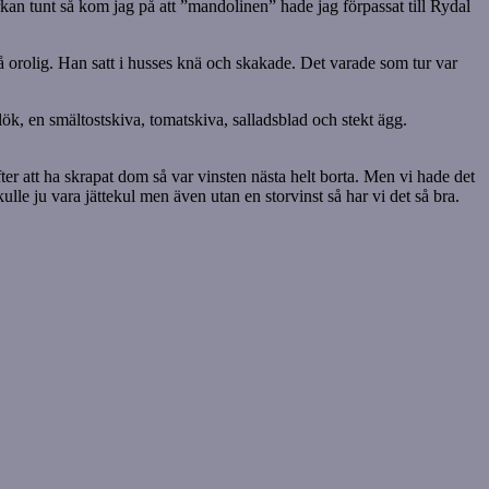
urkan tunt så kom jag på att ”mandolinen” hade jag förpassat till Rydal
å orolig. Han satt i husses knä och skakade. Det varade som tur var
lök, en smältostskiva, tomatskiva, salladsblad och stekt ägg.
efter att ha skrapat dom så var vinsten nästa helt borta. Men vi hade det
le ju vara jättekul men även utan en storvinst så har vi det så bra.