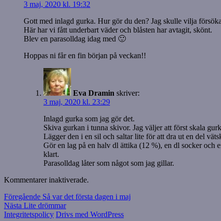
3 maj, 2020 kl. 19:32
Gott med inlagd gurka. Hur gör du den? Jag skulle vilja försöka 
Här har vi fått underbart väder och blåsten har avtagit, skönt.
Blev en parasolldag idag med 🙂
Hoppas ni får en fin början på veckan!!
Eva Dramin
skriver:
3 maj, 2020 kl. 23:29
Inlagd gurka som jag gör det.
Skiva gurkan i tunna skivor. Jag väljer att först skala gur
Lägger den i en sil och saltar lite för att dra ut en del v
Gör en lag på en halv dl ättika (12 %), en dl socker och 
klart.
Parasolldag låter som något som jag gillar.
Kommentarer inaktiverade.
Inläggsnavigering
Föregående
Föregående
Så var det första dagen i maj
Nästa
inlägg:
Nästa
Lite drömmar
inlägg:
Integritetspolicy
Drivs med WordPress