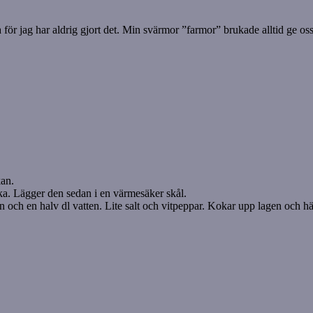
för jag har aldrig gjort det. Min svärmor ”farmor” brukade alltid ge oss
kan.
ätska. Lägger den sedan i en värmesäker skål.
en och en halv dl vatten. Lite salt och vitpeppar. Kokar upp lagen och h