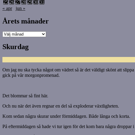
25
26
27
28
29
30
31
« apr
jun »
Årets månader
Årets
månader
Skurdag
Om jag nu ska tycka något om vädret så är det väldigt skönt att slipp
gick på vår morgonpromenad.
Det blommar så fint här.
Och nu när det även regnar en del så exploderar växtligheten.
Kom sedan några skurar under förmiddagen. Både långa och korta.
På eftermiddagen så hade vi tur igen för det kom bara några droppar i