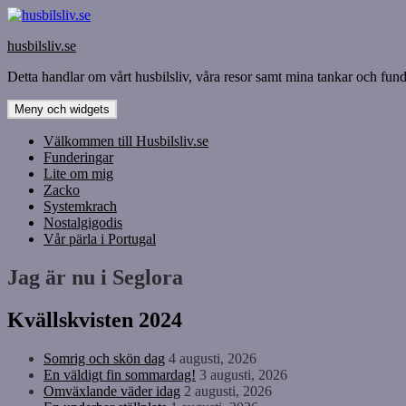
Hoppa
till
husbilsliv.se
innehåll
Detta handlar om vårt husbilsliv, våra resor samt mina tankar och funde
Meny och widgets
Välkommen till Husbilsliv.se
Funderingar
Lite om mig
Zacko
Systemkrach
Nostalgigodis
Vår pärla i Portugal
Jag är nu i Seglora
Kvällskvisten 2024
Somrig och skön dag
4 augusti, 2026
En väldigt fin sommardag!
3 augusti, 2026
Omväxlande väder idag
2 augusti, 2026