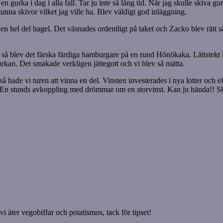
 gurka i dag i alla fall. Tar ju inte så lång tid. När jag skulle skiva g
unna skivor vilket jag ville ha. Blev väldigt god inläggning.
n hel del hagel. Det väsnades ordentligt på taket och Zacko blev rätt s
äll så blev det färska färdiga hamburgare på en rund Hönökaka. Lättstekt 
kan. Det smakade verkligen jättegott och vi blev så mätta.
g så hade vi turen att vinna en del. Vinsten investerades i nya lotter och 
s. En stunds avkoppling med drömmar om en storvinst. Kan ju hända!! Skul
i äter vegobiffar och potatismos, tack för tipset!