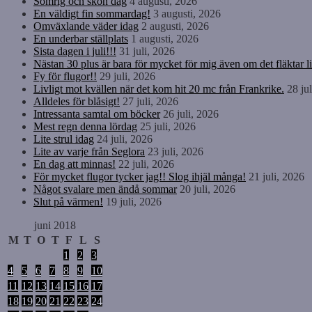
Somrig och skön dag
4 augusti, 2026
En väldigt fin sommardag!
3 augusti, 2026
Omväxlande väder idag
2 augusti, 2026
En underbar ställplats
1 augusti, 2026
Sista dagen i juli!!!
31 juli, 2026
Nästan 30 plus är bara för mycket för mig även om det fläktar li
Fy för flugor!!
29 juli, 2026
Livligt mot kvällen när det kom hit 20 mc från Frankrike.
28 ju
Alldeles för blåsigt!
27 juli, 2026
Intressanta samtal om böcker
26 juli, 2026
Mest regn denna lördag
25 juli, 2026
Lite strul idag
24 juli, 2026
Lite av varje från Seglora
23 juli, 2026
En dag att minnas!
22 juli, 2026
För mycket flugor tycker jag!! Slog ihjäl många!
21 juli, 2026
Något svalare men ändå sommar
20 juli, 2026
Slut på värmen!
19 juli, 2026
juni 2018
M
T
O
T
F
L
S
1
2
3
4
5
6
7
8
9
10
11
12
13
14
15
16
17
18
19
20
21
22
23
24