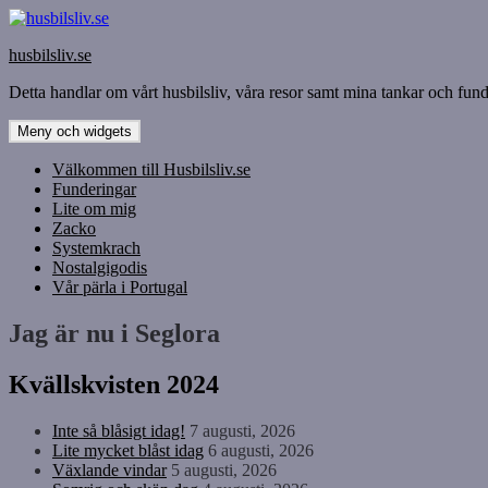
Hoppa
till
husbilsliv.se
innehåll
Detta handlar om vårt husbilsliv, våra resor samt mina tankar och funde
Meny och widgets
Välkommen till Husbilsliv.se
Funderingar
Lite om mig
Zacko
Systemkrach
Nostalgigodis
Vår pärla i Portugal
Jag är nu i Seglora
Kvällskvisten 2024
Inte så blåsigt idag!
7 augusti, 2026
Lite mycket blåst idag
6 augusti, 2026
Växlande vindar
5 augusti, 2026