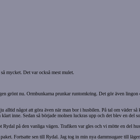
t så mycket. Det var också mest mulet.
kligen grönt nu. Ormbunkarna prunkar runtomkring. Det gör även lingon oc
 ju alltid något att göra även när man bor i husbilen. På tal om väder
 klart inne. Sedan så började molnen luckras upp och det blev en del so
t Rydal på den vanliga vägen. Trafiken var gles och vi mötte en del hus
 paket. Fortsatte sen till Rydal. Jag tog in min nya dammsugare till läge