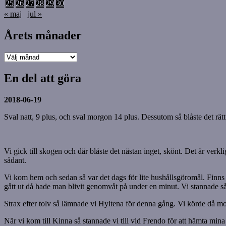
25
26
27
28
29
30
« maj
jul »
Årets månader
Årets
månader
En del att göra
2018-06-19
Sval natt, 9 plus, och sval morgon 14 plus. Dessutom så blåste det rät
Vi gick till skogen och där blåste det nästan inget, skönt. Det är ver
sådant.
Vi kom hem och sedan så var det dags för lite hushållsgöromål. Finns
gått ut då hade man blivit genomvåt på under en minut. Vi stannade så
Strax efter tolv så lämnade vi Hyltena för denna gång. Vi körde då mo
När vi kom till Kinna så stannade vi till vid Frendo för att hämta mina