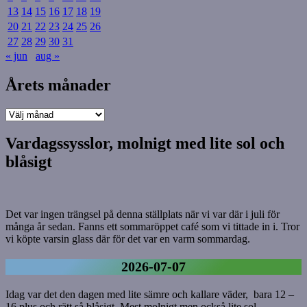
13
14
15
16
17
18
19
20
21
22
23
24
25
26
27
28
29
30
31
« jun
aug »
Årets månader
Årets
månader
Vardagssysslor, molnigt med lite sol och
blåsigt
Det var ingen trängsel på denna ställplats när vi var där i juli för
många år sedan. Fanns ett sommaröppet café som vi tittade in i. Tror
vi köpte varsin glass där för det var en varm sommardag.
2026-07-07
Idag var det den dagen med lite sämre och kallare väder, bara 12 –
16 plus och rätt så blåsigt. Mest molnigt men också lite sol.