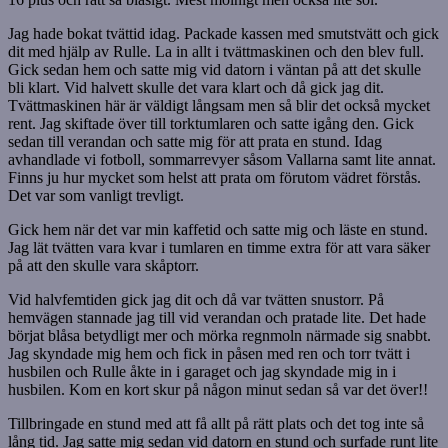
Jag hade bokat tvättid idag. Packade kassen med smutstvätt och gick
dit med hjälp av Rulle. La in allt i tvättmaskinen och den blev full.
Gick sedan hem och satte mig vid datorn i väntan på att det skulle
bli klart. Vid halvett skulle det vara klart och då gick jag dit.
Tvättmaskinen här är väldigt långsam men så blir det också mycket
rent. Jag skiftade över till torktumlaren och satte igång den. Gick
sedan till verandan och satte mig för att prata en stund. Idag
avhandlade vi fotboll, sommarrevyer såsom Vallarna samt lite annat.
Finns ju hur mycket som helst att prata om förutom vädret förstås.
Det var som vanligt trevligt.
Gick hem när det var min kaffetid och satte mig och läste en stund.
Jag lät tvätten vara kvar i tumlaren en timme extra för att vara säker
på att den skulle vara skåptorr.
Vid halvfemtiden gick jag dit och då var tvätten snustorr. På
hemvägen stannade jag till vid verandan och pratade lite. Det hade
börjat blåsa betydligt mer och mörka regnmoln närmade sig snabbt.
Jag skyndade mig hem och fick in påsen med ren och torr tvätt i
husbilen och Rulle åkte in i garaget och jag skyndade mig in i
husbilen. Kom en kort skur på någon minut sedan så var det över!!
Tillbringade en stund med att få allt på rätt plats och det tog inte så
lång tid. Jag satte mig sedan vid datorn en stund och surfade runt lite