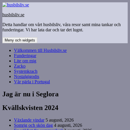
Hoppa
till
husbilsliv.se
innehåll
Detta handlar om vårt husbilsliv, våra resor samt mina tankar och
funderingar. Vi har lata dar och tar det lugnt.
Meny och widgets
Välkommen till Husbilsliv.se
Funderingar
Lite om mig
Zacko
Systemkrach
Nostalgigodis
Vår pärla i Portugal
Jag är nu i Seglora
Kvällskvisten 2024
Växlande vindar
5 augusti, 2026
Somrig och skön dag
4 augusti, 2026