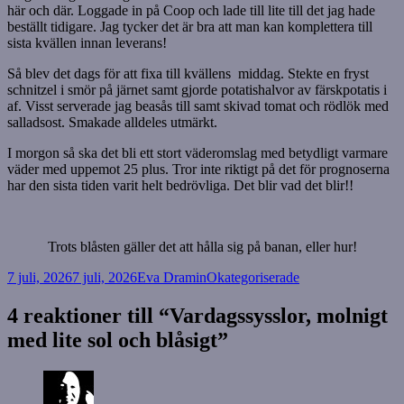
här och där. Loggade in på Coop och lade till lite till det jag hade
beställt tidigare. Jag tycker det är bra att man kan komplettera till
sista kvällen innan leverans!
Så blev det dags för att fixa till kvällens middag. Stekte en fryst
schnitzel i smör på järnet samt gjorde potatishalvor av färskpotatis i
af. Visst serverade jag beasås till samt skivad tomat och rödlök med
salladsost. Smakade alldeles utmärkt.
I morgon så ska det bli ett stort väderomslag med betydligt varmare
väder med uppemot 25 plus. Tror inte riktigt på det för prognoserna
har den sista tiden varit helt bedrövliga. Det blir vad det blir!!
Trots blåsten gäller det att hålla sig på banan, eller hur!
Postat
Författare
Kategorier
7 juli, 2026
7 juli, 2026
Eva Dramin
Okategoriserade
4 reaktioner till “Vardagssysslor, molnigt
med lite sol och blåsigt”