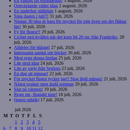
En väldigt fin sommardag!
3 augusti, 2026
Omväxlande väder idag
2 augusti, 2026
En underbar ställplats
1 augusti, 2026
Sista dagen i juli!!!
31 juli, 2026
Nästan 30 plus är bara för mycket för mig även om det fläktar
lite!
30 juli, 2026
Fy för flugor!!
29 juli, 2026
Livligt mot kvällen när det kom hit 20 mc från Frankrike.
28
juli, 2026
Alldeles för blåsigt!
27 juli, 2026
Intressanta samtal om böcker
26 juli, 2026
Mest regn denna lördag
25 juli, 2026
Lite strul idag
24 juli, 2026
Lite av varje från Seglora
23 juli, 2026
En dag att minnas!
22 juli, 2026
För mycket flugor tycker jag!! Slog ihjäl många!
21 juli, 2026
Något svalare men ändå sommar
20 juli, 2026
Slut på värmen!
19 juli, 2026
Regn ute, flugjakt inne!
18 juli, 2026
(ingen rubrik)
17 juli, 2026
juli 2026
M
T
O
T
F
L
S
1
2
3
4
5
6
7
8
9
10
11
12