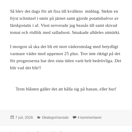
Så blev det dags för att fixa till kvällens middag. Stekte en
fryst schnitzel i smör på järnet samt gjorde potatishalvor av
färskpotatis i af. Visst serverade jag beasås till samt skivad
tomat och rödlök med salladsost. Smakade alldeles utmärkt.
I morgon så ska det bli ett stort väderomslag med betydligt
varmare väder med uppemot 25 plus. Tror inte riktigt på det
för prognoserna har den sista tiden varit helt bedrövliga. Det
blir vad det blir!!
Trots blåsten gäller det att hålla sig på banan, eller hur!
Postat
Kategorier
till Vardagssysslor,
7 juli, 2026
Okategoriserade
4 kommentarer