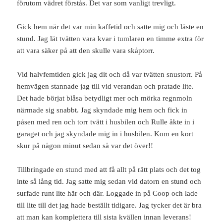
förutom vädret förstås. Det var som vanligt trevligt.
Gick hem när det var min kaffetid och satte mig och läste en
stund. Jag lät tvätten vara kvar i tumlaren en timme extra för
att vara säker på att den skulle vara skåptorr.
Vid halvfemtiden gick jag dit och då var tvätten snustorr. På
hemvägen stannade jag till vid verandan och pratade lite.
Det hade börjat blåsa betydligt mer och mörka regnmoln
närmade sig snabbt. Jag skyndade mig hem och fick in
påsen med ren och torr tvätt i husbilen och Rulle åkte in i
garaget och jag skyndade mig in i husbilen. Kom en kort
skur på någon minut sedan så var det över!!
Tillbringade en stund med att få allt på rätt plats och det tog
inte så lång tid. Jag satte mig sedan vid datorn en stund och
surfade runt lite här och där. Loggade in på Coop och lade
till lite till det jag hade beställt tidigare. Jag tycker det är bra
att man kan komplettera till sista kvällen innan leverans!