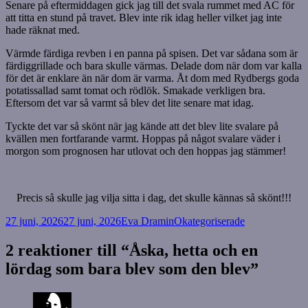
Senare på eftermiddagen gick jag till det svala rummet med AC för
att titta en stund på travet. Blev inte rik idag heller vilket jag inte
hade räknat med.
Värmde färdiga revben i en panna på spisen. Det var sådana som är
färdiggrillade och bara skulle värmas. Delade dom när dom var kalla
för det är enklare än när dom är varma. Åt dom med Rydbergs goda
potatissallad samt tomat och rödlök. Smakade verkligen bra.
Eftersom det var så varmt så blev det lite senare mat idag.
Tyckte det var så skönt när jag kände att det blev lite svalare på
kvällen men fortfarande varmt. Hoppas på något svalare väder i
morgon som prognosen har utlovat och den hoppas jag stämmer!
Precis så skulle jag vilja sitta i dag, det skulle kännas så skönt!!!
Postat
Författare
Kategorier
27 juni, 2026
27 juni, 2026
Eva Dramin
Okategoriserade
2 reaktioner till “Åska, hetta och en
lördag som bara blev som den blev”