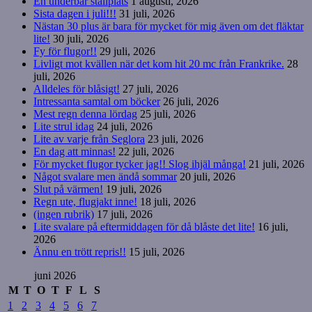
En underbar ställplats
1 augusti, 2026
Sista dagen i juli!!!
31 juli, 2026
Nästan 30 plus är bara för mycket för mig även om det fläktar
lite!
30 juli, 2026
Fy för flugor!!
29 juli, 2026
Livligt mot kvällen när det kom hit 20 mc från Frankrike.
28
juli, 2026
Alldeles för blåsigt!
27 juli, 2026
Intressanta samtal om böcker
26 juli, 2026
Mest regn denna lördag
25 juli, 2026
Lite strul idag
24 juli, 2026
Lite av varje från Seglora
23 juli, 2026
En dag att minnas!
22 juli, 2026
För mycket flugor tycker jag!! Slog ihjäl många!
21 juli, 2026
Något svalare men ändå sommar
20 juli, 2026
Slut på värmen!
19 juli, 2026
Regn ute, flugjakt inne!
18 juli, 2026
(ingen rubrik)
17 juli, 2026
Lite svalare på eftermiddagen för då blåste det lite!
16 juli,
2026
Ännu en trött repris!!
15 juli, 2026
juni 2026
M
T
O
T
F
L
S
1
2
3
4
5
6
7