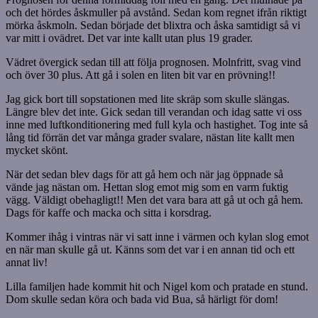
och det hördes åskmuller på avstånd. Sedan kom regnet ifrån riktigt
mörka åskmoln. Sedan började det blixtra och åska samtidigt så vi
var mitt i ovädret. Det var inte kallt utan plus 19 grader.
Vädret övergick sedan till att följa prognosen. Molnfritt, svag vind
och över 30 plus. Att gå i solen en liten bit var en prövning!!
Jag gick bort till sopstationen med lite skräp som skulle slängas.
Längre blev det inte. Gick sedan till verandan och idag satte vi oss
inne med luftkonditionering med full kyla och hastighet. Tog inte så
lång tid förrän det var många grader svalare, nästan lite kallt men
mycket skönt.
När det sedan blev dags för att gå hem och när jag öppnade så
vände jag nästan om. Hettan slog emot mig som en varm fuktig
vägg. Väldigt obehagligt!! Men det vara bara att gå ut och gå hem.
Dags för kaffe och macka och sitta i korsdrag.
Kommer ihåg i vintras när vi satt inne i värmen och kylan slog emot
en när man skulle gå ut. Känns som det var i en annan tid och ett
annat liv!
Lilla familjen hade kommit hit och Nigel kom och pratade en stund.
Dom skulle sedan köra och bada vid Bua, så härligt för dom!