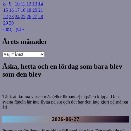
8
9
10
11
12
13
14
15
16
17
18
19
20
21
22
23
24
25
26
27
28
29
30
« maj
jul »
Årets månader
Årets
månader
Åska, hetta och en lördag som bara blev
som den blev
Tänk att kunna var en mås (eller liknande) ut på en klippa. Den
svarta fågeln lär inte flytta på sig och det har den inte gjort på många
år!
2026-06-27
Prognosen för denna förmiddag föll med en gång. Det mulnade på