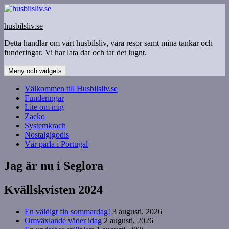
Hoppa
till
husbilsliv.se
innehåll
Detta handlar om vårt husbilsliv, våra resor samt mina tankar och
funderingar. Vi har lata dar och tar det lugnt.
Meny och widgets
Välkommen till Husbilsliv.se
Funderingar
Lite om mig
Zacko
Systemkrach
Nostalgigodis
Vår pärla i Portugal
Jag är nu i Seglora
Kvällskvisten 2024
En väldigt fin sommardag!
3 augusti, 2026
Omväxlande väder idag
2 augusti, 2026