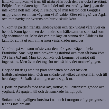
lång körning kom vi fram till nästa påfart och den var också avstäng.
Följde efter tradaren igen. En hel del mil senare så tyckte jag att den
inte körde helt rätt. Slog in Freiburg på min telefon och Goggles
mapp visade en annan väg som vi då valde. Efter ett tag så var Agda
och min navigator överens om hur vi skulle köra.
Vi kom ut på den franska landsbygden och fick vidgat våra vyer en
hel del. Kom igenom en del mindre samhälle samt en stor stad som
såg spännande ut. Men det var inte läge att stanna där. Alldeles för
kallt för att gå ut och vi har inga vinterkläder med oss.
Vi körde på vad som måste vara den tråkigaste vägen i hela
Frankrike. Smal väg med omkörningsförbud och man får bara köra i
70 i hela 6,3 mil. Man kör och kör och kommer på något sätt
ingenstans. Men även det tog slut och så blev det motorväg igen.
Började bli dags att hitta plats för natten och det blev en
lastbilsparkering igen. Och nu snöade det vilket det gjort från och till
hela dagen. Så kallt så att ingen av oss gick ut.
Gjorde en pastasås med rökt lax, rödlök, dill, citronsaft, grädde och
yoghurt. Åt spagetti till och det smakade härligt gott.
Snöandet ska tydligen fortsätta i natt och i morgon enligt prognosen.
Känns inte bra alls.