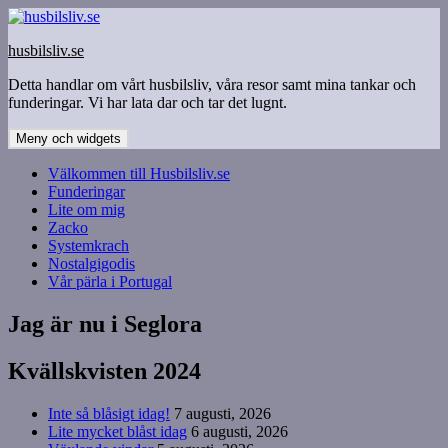
Hoppa
till
husbilsliv.se
innehåll
Detta handlar om vårt husbilsliv, våra resor samt mina tankar och
funderingar. Vi har lata dar och tar det lugnt.
Meny och widgets
Välkommen till Husbilsliv.se
Funderingar
Lite om mig
Zacko
Systemkrach
Nostalgigodis
Vår pärla i Portugal
Jag är nu i Seglora
Kvällskvisten 2024
Inte så blåsigt idag!
7 augusti, 2026
Lite mycket blåst idag
6 augusti, 2026