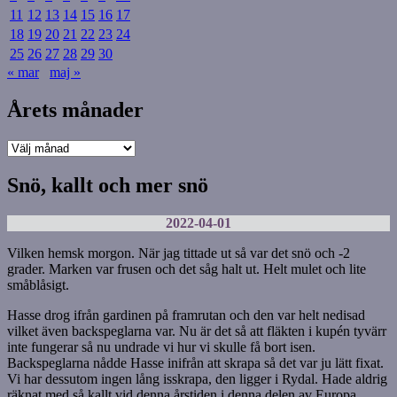
11
12
13
14
15
16
17
18
19
20
21
22
23
24
25
26
27
28
29
30
« mar
maj »
Årets månader
Årets
månader
Snö, kallt och mer snö
2022-04-01
Vilken hemsk morgon. När jag tittade ut så var det snö och -2
grader. Marken var frusen och det såg halt ut. Helt mulet och lite
småblåsigt.
Hasse drog ifrån gardinen på framrutan och den var helt nedisad
vilket även backspeglarna var. Nu är det så att fläkten i kupén tyvärr
inte fungerar så nu undrade vi hur vi skulle få bort isen.
Backspeglarna nådde Hasse inifrån att skrapa så det var ju lätt fixat.
Vi har dessutom ingen lång isskrapa, den ligger i Rydal. Hade aldrig
räknat med så kallt vid denna årstiden i denna delen av Europa.