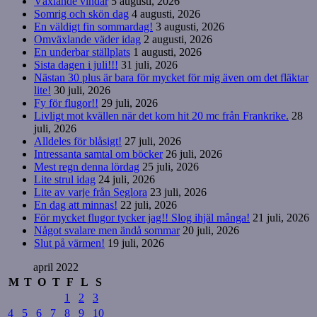
Växlande vindar
5 augusti, 2026
Somrig och skön dag
4 augusti, 2026
En väldigt fin sommardag!
3 augusti, 2026
Omväxlande väder idag
2 augusti, 2026
En underbar ställplats
1 augusti, 2026
Sista dagen i juli!!!
31 juli, 2026
Nästan 30 plus är bara för mycket för mig även om det fläktar
lite!
30 juli, 2026
Fy för flugor!!
29 juli, 2026
Livligt mot kvällen när det kom hit 20 mc från Frankrike.
28
juli, 2026
Alldeles för blåsigt!
27 juli, 2026
Intressanta samtal om böcker
26 juli, 2026
Mest regn denna lördag
25 juli, 2026
Lite strul idag
24 juli, 2026
Lite av varje från Seglora
23 juli, 2026
En dag att minnas!
22 juli, 2026
För mycket flugor tycker jag!! Slog ihjäl många!
21 juli, 2026
Något svalare men ändå sommar
20 juli, 2026
Slut på värmen!
19 juli, 2026
april 2022
M
T
O
T
F
L
S
1
2
3
4
5
6
7
8
9
10