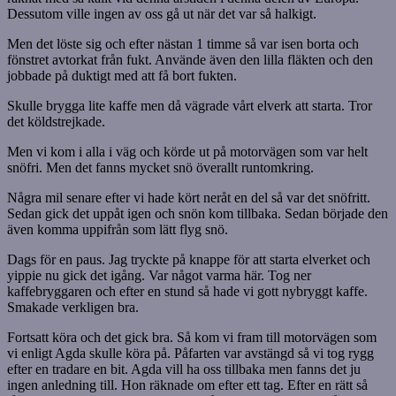
Dessutom ville ingen av oss gå ut när det var så halkigt.
Men det löste sig och efter nästan 1 timme så var isen borta och
fönstret avtorkat från fukt. Använde även den lilla fläkten och den
jobbade på duktigt med att få bort fukten.
Skulle brygga lite kaffe men då vägrade vårt elverk att starta. Tror
det köldstrejkade.
Men vi kom i alla i väg och körde ut på motorvägen som var helt
snöfri. Men det fanns mycket snö överallt runtomkring.
Några mil senare efter vi hade kört neråt en del så var det snöfritt.
Sedan gick det uppåt igen och snön kom tillbaka. Sedan började den
även komma uppifrån som lätt flyg snö.
Dags för en paus. Jag tryckte på knappe för att starta elverket och
yippie nu gick det igång. Var något varma här. Tog ner
kaffebryggaren och efter en stund så hade vi gott nybryggt kaffe.
Smakade verkligen bra.
Fortsatt köra och det gick bra. Så kom vi fram till motorvägen som
vi enligt Agda skulle köra på. Påfarten var avstängd så vi tog rygg
efter en tradare en bit. Agda vill ha oss tillbaka men fanns det ju
ingen anledning till. Hon räknade om efter ett tag. Efter en rätt så