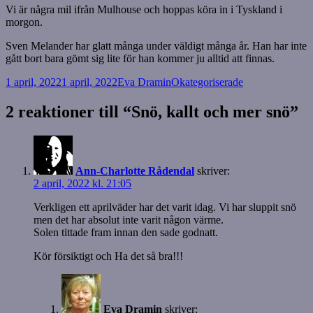
Vi är några mil ifrån Mulhouse och hoppas köra in i Tyskland i
morgon.
Sven Melander har glatt många under väldigt många år. Han har inte
gått bort bara gömt sig lite för han kommer ju alltid att finnas.
Postat
Författare
Kategorier
1 april, 2022
1 april, 2022
Eva Dramin
Okategoriserade
2 reaktioner till “Snö, kallt och mer snö”
Ann-Charlotte Rådendal
skriver:
2 april, 2022 kl. 21:05
Verkligen ett aprilväder har det varit idag. Vi har sluppit snö
men det har absolut inte varit någon värme.
Solen tittade fram innan den sade godnatt.
Kör försiktigt och Ha det så bra!!!
Eva Dramin
skriver: