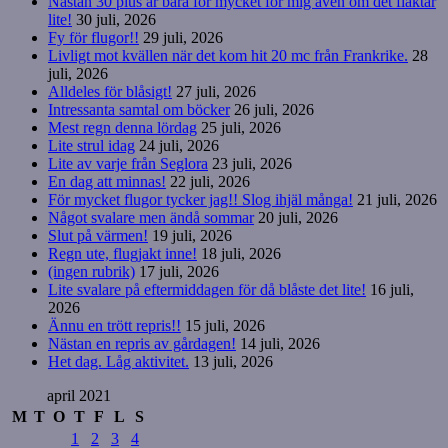
Nästan 30 plus är bara för mycket för mig även om det fläktar
lite!
30 juli, 2026
Fy för flugor!!
29 juli, 2026
Livligt mot kvällen när det kom hit 20 mc från Frankrike.
28
juli, 2026
Alldeles för blåsigt!
27 juli, 2026
Intressanta samtal om böcker
26 juli, 2026
Mest regn denna lördag
25 juli, 2026
Lite strul idag
24 juli, 2026
Lite av varje från Seglora
23 juli, 2026
En dag att minnas!
22 juli, 2026
För mycket flugor tycker jag!! Slog ihjäl många!
21 juli, 2026
Något svalare men ändå sommar
20 juli, 2026
Slut på värmen!
19 juli, 2026
Regn ute, flugjakt inne!
18 juli, 2026
(ingen rubrik)
17 juli, 2026
Lite svalare på eftermiddagen för då blåste det lite!
16 juli,
2026
Ännu en trött repris!!
15 juli, 2026
Nästan en repris av gårdagen!
14 juli, 2026
Het dag. Låg aktivitet.
13 juli, 2026
april 2021
M
T
O
T
F
L
S
1
2
3
4