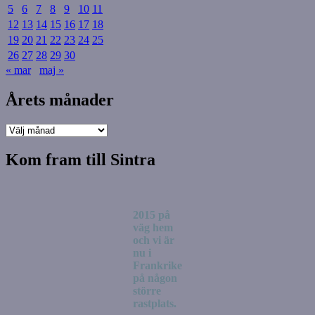
5
6
7
8
9
10
11
12
13
14
15
16
17
18
19
20
21
22
23
24
25
26
27
28
29
30
« mar
maj »
Årets månader
Årets
månader
Kom fram till Sintra
2015 på
väg hem
och vi är
nu i
Frankrike
på någon
större
rastplats.