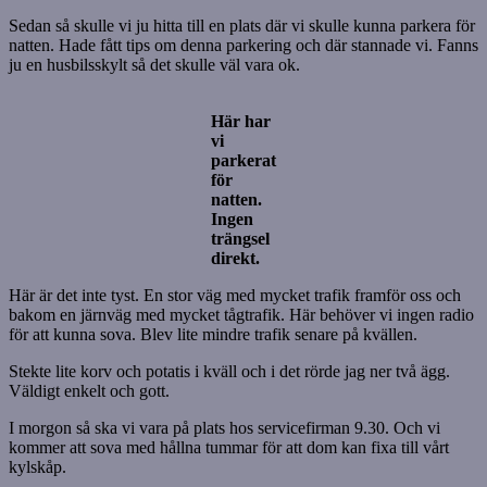
Sedan så skulle vi ju hitta till en plats där vi skulle kunna parkera för
natten. Hade fått tips om denna parkering och där stannade vi. Fanns
ju en husbilsskylt så det skulle väl vara ok.
Här har
vi
parkerat
för
natten.
Ingen
trängsel
direkt.
Här är det inte tyst. En stor väg med mycket trafik framför oss och
bakom en järnväg med mycket tågtrafik. Här behöver vi ingen radio
för att kunna sova. Blev lite mindre trafik senare på kvällen.
Stekte lite korv och potatis i kväll och i det rörde jag ner två ägg.
Väldigt enkelt och gott.
I morgon så ska vi vara på plats hos servicefirman 9.30. Och vi
kommer att sova med hållna tummar för att dom kan fixa till vårt
kylskåp.