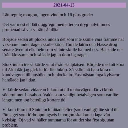
2021-04-13
Lätt regnig morgon, ingen vind och 16 plus grader
Det var mest ett lätt duggregn men efter en dryg halvtimmes
promenad så var vi rätt så blöta.
Började sedan att plocka undan det som inte skulle vara framme när
vi senare under dagen skulle köra. Tömde latrin och Hasse drog
senare även ut elkabeln som vi inte skulle ha med oss. Backade ner
ifrån klossarna och så lade jag in dom i garaget.
Strax innan tre så körde vi ut ifrån ställplatsen. Började med att köra
till Aldi där jag gick in för lite inköp. Så skönt att bara köra ut
kundvagnen till husbilen och plocka in. Fast nästan inga kylvaror
handlade jag i dag.
Vi körde sedan vidare och kom ut till motorvägen där vi körde
söderut mot Lissabon. Valde som vanligt betalvägen som var lite
längre men tog betydligt kortare tid.
Vi kom fram till Sintra och hittade efter (som vanligt) lite strul till
företaget som förhoppningsvis i morgon ska kunna laga vårt
kylskåp. Oj vad vi håller tummarna för att det ska fixa sig utan
problem.