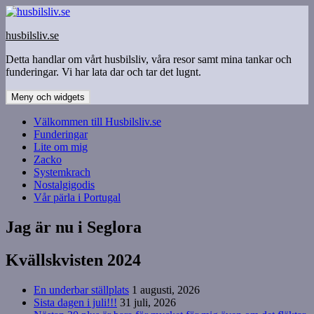
Hoppa
till
husbilsliv.se
innehåll
Detta handlar om vårt husbilsliv, våra resor samt mina tankar och
funderingar. Vi har lata dar och tar det lugnt.
Meny och widgets
Välkommen till Husbilsliv.se
Funderingar
Lite om mig
Zacko
Systemkrach
Nostalgigodis
Vår pärla i Portugal
Jag är nu i Seglora
Kvällskvisten 2024
En underbar ställplats
1 augusti, 2026
Sista dagen i juli!!!
31 juli, 2026