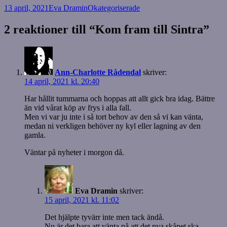
Postat
Författare
Kategorier
13 april, 2021
Eva Dramin
Okategoriserade
2 reaktioner till “Kom fram till Sintra”
Ann-Charlotte Rådendal
skriver:
14 april, 2021 kl. 20:40
Har hållit tummarna och hoppas att allt gick bra idag. Bättre
än vid vårat köp av frys i alla fall.
Men vi var ju inte i så tort behov av den så vi kan vänta,
medan ni verkligen behöver ny kyl eller lagning av den
gamla.
Väntar på nyheter i morgon då.
Eva Dramin
skriver:
15 april, 2021 kl. 11:02
Det hjälpte tyvärr inte men tack ändå.
Nu är det bara att vänta på att det nya skåpet ska