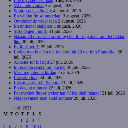
Lite mycket blåst idag
6 augusti, 2026
Växlande vindar
5 augusti, 2026
Somrig och skön dag
4 augusti, 2026
En väldigt fin sommardag!
3 augusti, 2026
Omväxlande väder idag
2 augusti, 2026
En underbar ställplats
1 augusti, 2026
Sista dagen i juli!!!
31 juli, 2026
Nästan 30 plus är bara för mycket för mig även om det fläktar
lite!
30 juli, 2026
Fy för flugor!!
29 juli, 2026
Livligt mot kvällen när det kom hit 20 mc från Frankrike.
28
juli, 2026
Alldeles för blåsigt!
27 juli, 2026
Intressanta samtal om böcker
26 juli, 2026
Mest regn denna lördag
25 juli, 2026
Lite strul idag
24 juli, 2026
Lite av varje från Seglora
23 juli, 2026
En dag att minnas!
22 juli, 2026
För mycket flugor tycker jag!! Slog ihjäl många!
21 juli, 2026
Något svalare men ändå sommar
20 juli, 2026
april 2021
M
T
O
T
F
L
S
1
2
3
4
5
6
7
8
9
10
11