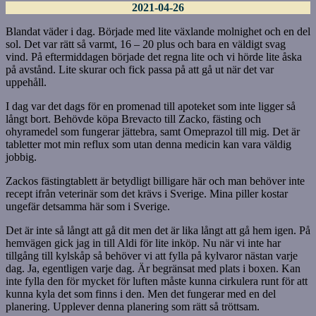
2021-04-26
Blandat väder i dag. Började med lite växlande molnighet och en del
sol. Det var rätt så varmt, 16 – 20 plus och bara en väldigt svag
vind. På eftermiddagen började det regna lite och vi hörde lite åska
på avstånd. Lite skurar och fick passa på att gå ut när det var
uppehåll.
I dag var det dags för en promenad till apoteket som inte ligger så
långt bort. Behövde köpa Brevacto till Zacko, fästing och
ohyramedel som fungerar jättebra, samt Omeprazol till mig. Det är
tabletter mot min reflux som utan denna medicin kan vara väldig
jobbig.
Zackos fästingtablett är betydligt billigare här och man behöver inte
recept ifrån veterinär som det krävs i Sverige. Mina piller kostar
ungefär detsamma här som i Sverige.
Det är inte så långt att gå dit men det är lika långt att gå hem igen. På
hemvägen gick jag in till Aldi för lite inköp. Nu när vi inte har
tillgång till kylskåp så behöver vi att fylla på kylvaror nästan varje
dag. Ja, egentligen varje dag. Är begränsat med plats i boxen. Kan
inte fylla den för mycket för luften måste kunna cirkulera runt för att
kunna kyla det som finns i den. Men det fungerar med en del
planering. Upplever denna planering som rätt så tröttsam.