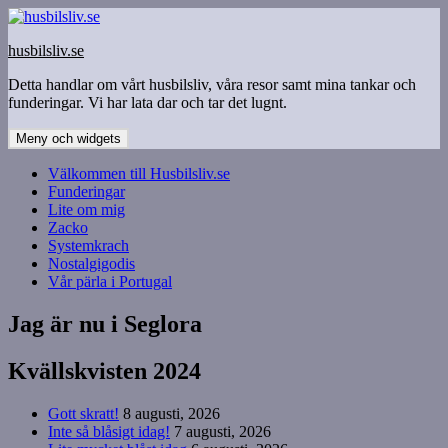
Hoppa
till
husbilsliv.se
innehåll
Detta handlar om vårt husbilsliv, våra resor samt mina tankar och
funderingar. Vi har lata dar och tar det lugnt.
Meny och widgets
Välkommen till Husbilsliv.se
Funderingar
Lite om mig
Zacko
Systemkrach
Nostalgigodis
Vår pärla i Portugal
Jag är nu i Seglora
Kvällskvisten 2024
Gott skratt!
8 augusti, 2026
Inte så blåsigt idag!
7 augusti, 2026