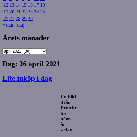
12
13
14
15
16
17
18
19
20
21
22
23
24
25
26
27
28
29
30
« mar
maj »
Årets månader
Årets
månader
Dag:
26 april 2021
Lite inköp i dag
En bild
ifrån
Peniche
för
några
år
sedan.