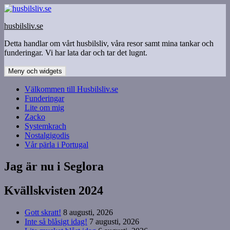
Hoppa
till
husbilsliv.se
innehåll
Detta handlar om vårt husbilsliv, våra resor samt mina tankar och
funderingar. Vi har lata dar och tar det lugnt.
Meny och widgets
Välkommen till Husbilsliv.se
Funderingar
Lite om mig
Zacko
Systemkrach
Nostalgigodis
Vår pärla i Portugal
Jag är nu i Seglora
Kvällskvisten 2024
Gott skratt!
8 augusti, 2026
Inte så blåsigt idag!
7 augusti, 2026