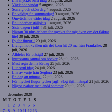
Lite mycket blåst idag
6 augusti, 2026
Växlande vindar
5 augusti, 2026
Somrig och skön dag
4 augusti, 2026
En väldigt fin sommardag!
3 augusti, 2026
Omväxlande väder idag
2 augusti, 2026
En underbar ställplats
1 augusti, 2026
Sista dagen i juli!!!
31 juli, 2026
Nästan 30 plus är bara för mycket för mig även om det fläktar
lite!
30 juli, 2026
Fy för flugor!!
29 juli, 2026
Livligt mot kvällen när det kom hit 20 mc från Frankrike.
28
juli, 2026
Alldeles för blåsigt!
27 juli, 2026
Intressanta samtal om böcker
26 juli, 2026
Mest regn denna lördag
25 juli, 2026
Lite strul idag
24 juli, 2026
Lite av varje från Seglora
23 juli, 2026
En dag att minnas!
22 juli, 2026
För mycket flugor tycker jag!! Slog ihjäl många!
21 juli, 2026
Något svalare men ändå sommar
20 juli, 2026
december 2020
M
T
O
T
F
L
S
1
2
3
4
5
6
7
8
9
10
11
12
13