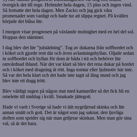
övergick det till regn. Helmulet hela dagen, 15 plus och ingen vind.
Så fortsatte det hela dagen. Men Zacko och jag gick våra
promenader som vanligt och hade tur att slippa regnet. På kvällen
började det blåsa lite.
I morgon visar prognosen på växlande molnighet med en hel del sol.
Hoppas den stämmer.
I dag blev det lite ”julstädning”. Tog av dukarna från soffbordet och
i köket och gjorde rent där och även avlastningshyllan. Oljade sedan
in soffbordet och hyllan för dom är båda i trä och behöver lite
omvårdnad ibland. När det var klart så blev det rena dukar på bordet
och i köket med dragning åt rött. Inga tomtar eller ljulmotiv här inte.
Så var det hela klart och det hade inte tagit så lång stund och jag
blev inte ett dugg trött.
Blev väldigt sugen på någon mat med kantareller så det fick bli en
omelette till middag i kväll. Smakade jättegott.
Hade vi varit i Sverige så hade vi ätit nygriljerad skinka och lite
annan smått och gott. Det är något som jag saknar, den ljuvliga
doften som sprider sig när man griljerar skinkan. Men man gör sina
val, så är det bara.