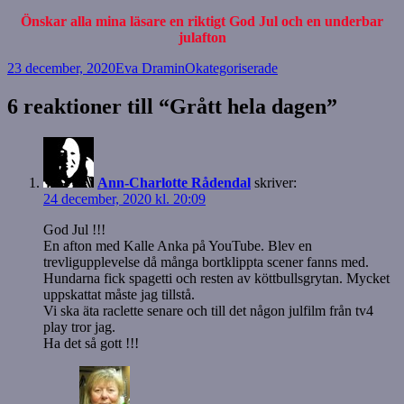
Önskar alla mina läsare en riktigt God Jul
och en underbar
julafton
Postat
Författare
Kategorier
23 december, 2020
Eva Dramin
Okategoriserade
6 reaktioner till “Grått hela dagen”
Ann-Charlotte Rådendal
skriver:
24 december, 2020 kl. 20:09
God Jul !!!
En afton med Kalle Anka på YouTube. Blev en
trevligupplevelse då många bortklippta scener fanns med.
Hundarna fick spagetti och resten av köttbullsgrytan. Mycket
uppskattat måste jag tillstå.
Vi ska äta raclette senare och till det någon julfilm från tv4
play tror jag.
Ha det så gott !!!