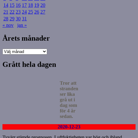
14
15
16
17
18
19
20
21
22
23
24
25
26
27
28
29
30
31
« nov
jan »
Årets månader
Årets
månader
Grått hela dagen
Tror att
stranden
ser lika
grå ut i
dag som
för 4 år
sedan.
2020-12-23
Tyvärr stämde prognosen. Luftfuktigheten var hög och ibland