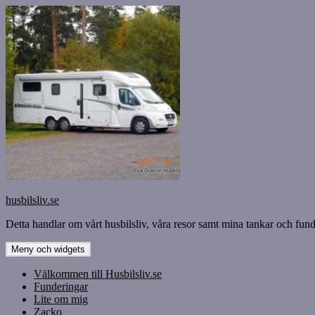
Hoppa
till
innehåll
husbilsliv.se
Detta handlar om vårt husbilsliv, våra resor samt mina tankar och funde
Meny och widgets
Välkommen till Husbilsliv.se
Funderingar
Lite om mig
Zacko