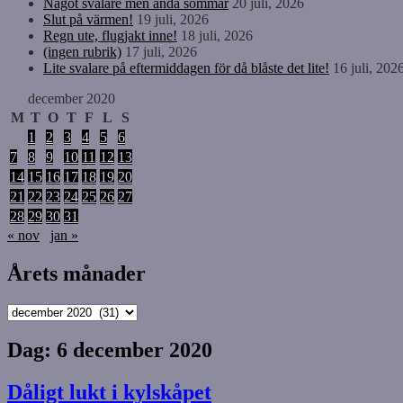
Något svalare men ändå sommar
20 juli, 2026
Slut på värmen!
19 juli, 2026
Regn ute, flugjakt inne!
18 juli, 2026
(ingen rubrik)
17 juli, 2026
Lite svalare på eftermiddagen för då blåste det lite!
16 juli, 202
december 2020
M
T
O
T
F
L
S
1
2
3
4
5
6
7
8
9
10
11
12
13
14
15
16
17
18
19
20
21
22
23
24
25
26
27
28
29
30
31
« nov
jan »
Årets månader
Årets
månader
Dag:
6 december 2020
Dåligt lukt i kylskåpet