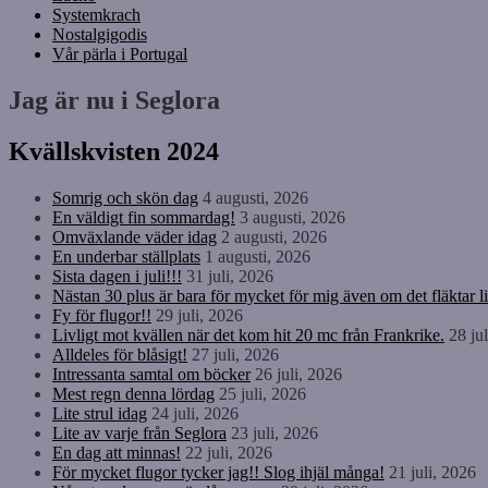
Systemkrach
Nostalgigodis
Vår pärla i Portugal
Jag är nu i Seglora
Kvällskvisten 2024
Somrig och skön dag
4 augusti, 2026
En väldigt fin sommardag!
3 augusti, 2026
Omväxlande väder idag
2 augusti, 2026
En underbar ställplats
1 augusti, 2026
Sista dagen i juli!!!
31 juli, 2026
Nästan 30 plus är bara för mycket för mig även om det fläktar li
Fy för flugor!!
29 juli, 2026
Livligt mot kvällen när det kom hit 20 mc från Frankrike.
28 ju
Alldeles för blåsigt!
27 juli, 2026
Intressanta samtal om böcker
26 juli, 2026
Mest regn denna lördag
25 juli, 2026
Lite strul idag
24 juli, 2026
Lite av varje från Seglora
23 juli, 2026
En dag att minnas!
22 juli, 2026
För mycket flugor tycker jag!! Slog ihjäl många!
21 juli, 2026