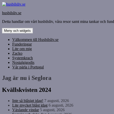
Hoppa
till
husbilsliv.se
innehåll
Detta handlar om vårt husbilsliv, våra resor samt mina tankar och funde
Meny och widgets
Välkommen till Husbilsliv.se
Funderingar
Lite om mig
Zacko
Systemkrach
Nostalgigodis
Vår pärla i Portugal
Jag är nu i Seglora
Kvällskvisten 2024
Inte så blåsigt idag!
7 augusti, 2026
Lite mycket blåst idag
6 augusti, 2026
Växlande vindar
5 augusti, 2026