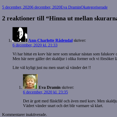
Postat
Författare
Kategorier
5 december, 2020
6 december, 2020
Eva Dramin
Okategoriserade
2 reaktioner till “Hinna ut mellan skurarn
Ann-Charlotte Rådendal
skriver:
6 december, 2020 kl. 21:33
Vi har hittat en korv här nere som smakar nästan som falukorv oc
Men här nere gäller det skaldjur i olika former och vi försöker lä
Lite väl kyligt just nu men snart så vänder det !!
Eva Dramin
skriver:
6 december, 2020 kl. 23:35
Det är gott med fläskfilé och även med korv. Men skaldjur ä
Vädret vänder snart och det blir varmare så klart.
Kommentarer inaktiverade.