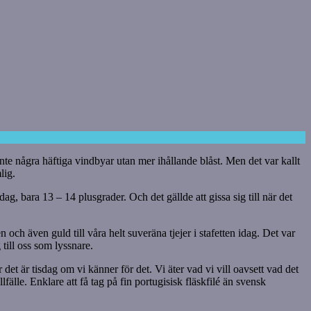
e några häftiga vindbyar utan mer ihållande blåst. Men det var kallt
lig.
g, bara 13 – 14 plusgrader. Och det gällde att gissa sig till när det
och även guld till våra helt suveräna tjejer i stafetten idag. Det var
till oss som lyssnare.
det är tisdag om vi känner för det. Vi äter vad vi vill oavsett vad det
lfälle. Enklare att få tag på fin portugisisk fläskfilé än svensk