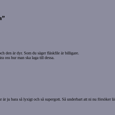
a”
h den är dyr. Som du säger fläskfile är billigare.
ra oss hur man ska laga till dessa.
r ju bara så lyxigt och så supergott. Så underbart att ni nu försöker lära 