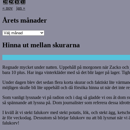
28
29
30
31
« nov
jan »
Årets månader
Årets
månader
Hinna ut mellan skurarna
Regnade mycket under natten. Uppehåll på morgonen när Zacko och jag 
bara 10 plus. Har inga vinterkläder med så det blir lager på lager. Tigh
Under dagen blev det sedan flera korta skurar och faktiskt lite värmand
möjligen skulle bli lite uppehåll och då försöka hinna ut när det inte
Som vanligt lyssnade vi på radion och i dag så gladde vi oss åt dom sven
så spännande att lyssna på. Dom journalister som referera dessa idrott
I kväll åt vi stekt falukorv med stekt potatis, lök, och stekt ägg, kets
är för veckodag. Dessutom så börjar falukorv nu att bli lyxmat när vi är s
falukorv!