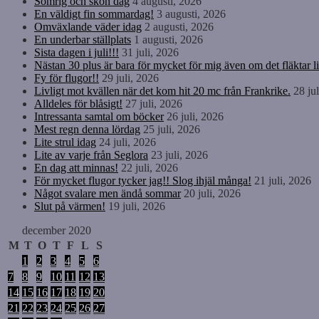
Somrig och skön dag
4 augusti, 2026
En väldigt fin sommardag!
3 augusti, 2026
Omväxlande väder idag
2 augusti, 2026
En underbar ställplats
1 augusti, 2026
Sista dagen i juli!!!
31 juli, 2026
Nästan 30 plus är bara för mycket för mig även om det fläktar li
Fy för flugor!!
29 juli, 2026
Livligt mot kvällen när det kom hit 20 mc från Frankrike.
28 ju
Alldeles för blåsigt!
27 juli, 2026
Intressanta samtal om böcker
26 juli, 2026
Mest regn denna lördag
25 juli, 2026
Lite strul idag
24 juli, 2026
Lite av varje från Seglora
23 juli, 2026
En dag att minnas!
22 juli, 2026
För mycket flugor tycker jag!! Slog ihjäl många!
21 juli, 2026
Något svalare men ändå sommar
20 juli, 2026
Slut på värmen!
19 juli, 2026
december 2020
M
T
O
T
F
L
S
1
2
3
4
5
6
7
8
9
10
11
12
13
14
15
16
17
18
19
20
21
22
23
24
25
26
27