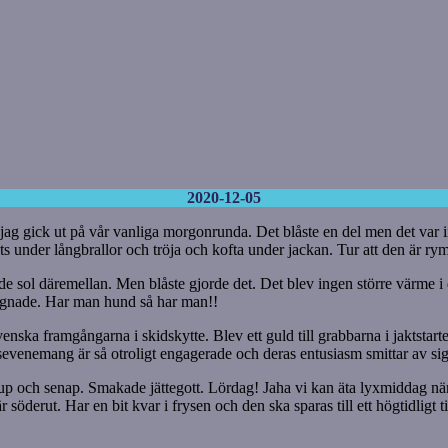
2020-12-05
gick ut på vår vanliga morgonrunda. Det blåste en del men det var int
ts under långbrallor och tröja och kofta under jackan. Tur att den är rym
e sol däremellan. Men blåste gjorde det. Det blev ingen större värme i da
 regnade. Har man hund så har man!!
ska framgångarna i skidskytte. Blev ett guld till grabbarna i jaktstarten 
sevenemang är så otroligt engagerade och deras entusiasm smittar av sig 
chup och senap. Smakade jättegott. Lördag! Jaha vi kan äta lyxmiddag när 
öderut. Har en bit kvar i frysen och den ska sparas till ett högtidligt til