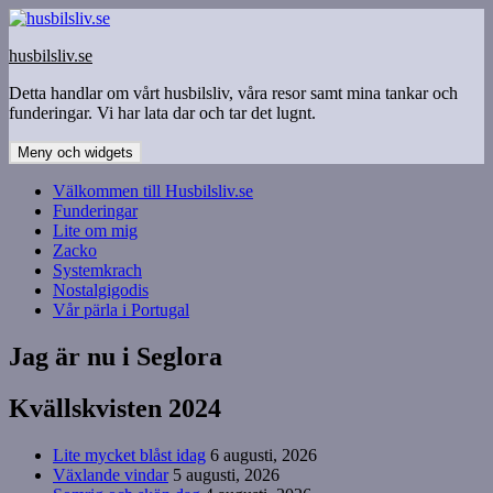
Hoppa
till
husbilsliv.se
innehåll
Detta handlar om vårt husbilsliv, våra resor samt mina tankar och
funderingar. Vi har lata dar och tar det lugnt.
Meny och widgets
Välkommen till Husbilsliv.se
Funderingar
Lite om mig
Zacko
Systemkrach
Nostalgigodis
Vår pärla i Portugal
Jag är nu i Seglora
Kvällskvisten 2024
Lite mycket blåst idag
6 augusti, 2026
Växlande vindar
5 augusti, 2026