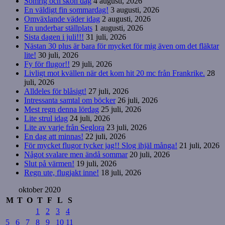
Somrig och skön dag
4 augusti, 2026
En väldigt fin sommardag!
3 augusti, 2026
Omväxlande väder idag
2 augusti, 2026
En underbar ställplats
1 augusti, 2026
Sista dagen i juli!!!
31 juli, 2026
Nästan 30 plus är bara för mycket för mig även om det fläktar
lite!
30 juli, 2026
Fy för flugor!!
29 juli, 2026
Livligt mot kvällen när det kom hit 20 mc från Frankrike.
28
juli, 2026
Alldeles för blåsigt!
27 juli, 2026
Intressanta samtal om böcker
26 juli, 2026
Mest regn denna lördag
25 juli, 2026
Lite strul idag
24 juli, 2026
Lite av varje från Seglora
23 juli, 2026
En dag att minnas!
22 juli, 2026
För mycket flugor tycker jag!! Slog ihjäl många!
21 juli, 2026
Något svalare men ändå sommar
20 juli, 2026
Slut på värmen!
19 juli, 2026
Regn ute, flugjakt inne!
18 juli, 2026
oktober 2020
M
T
O
T
F
L
S
1
2
3
4
5
6
7
8
9
10
11