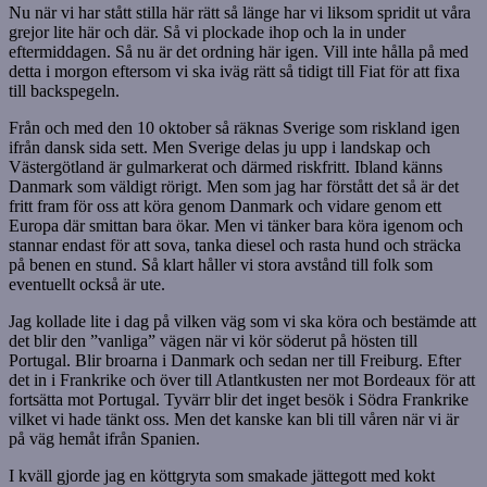
Nu när vi har stått stilla här rätt så länge har vi liksom spridit ut våra
grejor lite här och där. Så vi plockade ihop och la in under
eftermiddagen. Så nu är det ordning här igen. Vill inte hålla på med
detta i morgon eftersom vi ska iväg rätt så tidigt till Fiat för att fixa
till backspegeln.
Från och med den 10 oktober så räknas Sverige som riskland igen
ifrån dansk sida sett. Men Sverige delas ju upp i landskap och
Västergötland är gulmarkerat och därmed riskfritt. Ibland känns
Danmark som väldigt rörigt. Men som jag har förstått det så är det
fritt fram för oss att köra genom Danmark och vidare genom ett
Europa där smittan bara ökar. Men vi tänker bara köra igenom och
stannar endast för att sova, tanka diesel och rasta hund och sträcka
på benen en stund. Så klart håller vi stora avstånd till folk som
eventuellt också är ute.
Jag kollade lite i dag på vilken väg som vi ska köra och bestämde att
det blir den ”vanliga” vägen när vi kör söderut på hösten till
Portugal. Blir broarna i Danmark och sedan ner till Freiburg. Efter
det in i Frankrike och över till Atlantkusten ner mot Bordeaux för att
fortsätta mot Portugal. Tyvärr blir det inget besök i Södra Frankrike
vilket vi hade tänkt oss. Men det kanske kan bli till våren när vi är
på väg hemåt ifrån Spanien.
I kväll gjorde jag en köttgryta som smakade jättegott med kokt