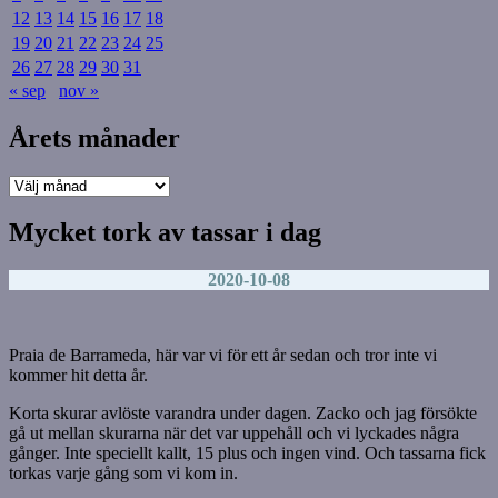
12
13
14
15
16
17
18
19
20
21
22
23
24
25
26
27
28
29
30
31
« sep
nov »
Årets månader
Årets
månader
Mycket tork av tassar i dag
2020-10-08
Praia de Barrameda, här var vi för ett år sedan och tror inte vi
kommer hit detta år.
Korta skurar avlöste varandra under dagen. Zacko och jag försökte
gå ut mellan skurarna när det var uppehåll och vi lyckades några
gånger. Inte speciellt kallt, 15 plus och ingen vind. Och tassarna fick
torkas varje gång som vi kom in.