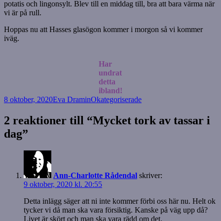
potatis och lingonsylt. Blev till en middag till, bra att bara värma när
vi är på rull.
Hoppas nu att Hasses glasögon kommer i morgon så vi kommer
iväg.
Har
undrat
detta
ibland!
Postat
Författare
Kategorier
8 oktober, 2020
Eva Dramin
Okategoriserade
2 reaktioner till “Mycket tork av tassar i
dag”
Ann-Charlotte Rådendal
skriver:
9 oktober, 2020 kl. 20:55
Detta inlägg säger att ni inte kommer förbi oss här nu. Helt ok
tycker vi då man ska vara försiktig. Kanske på väg upp då?
Livet är skört och man ska vara rädd om det.