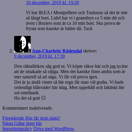
10 december, 2019 kl. 19:20
Vi har IKEA i Montpelliere och Toulouse så det är inte
så långt bort. Lidel har vi i grannbyn ca 5 min dit och
även i Beziers som är ca 10 min bort. Ska prova de
frysta som kanske är bättre då. Tack
Ann-Charlotte Rådendal
skriver:
9 december, 2019 kl. 17:39
Den räktallriken såg god ut. Vi köpte räkor här och jag tyckte
att de smakade så oljiga. Men det kanske finns andra som är
mer naturell så att säga. Vi får väl prova igen.
Det är ju ändå vinter så lite regn får man väl godta. Vi hade
ordentligt blåsväder här idag. Men uppehåll och faktiskt lite
sol emellanåt.
Ha det så gott 🙂
Kommentarer inaktiverade.
Inläggsnavigering
Föregående
Föregående
Hur får dom plats?
Nästa
inlägg:
Nästa
Gillar läget här
inlägg:
Integritetspolicy
Drivs med WordPress