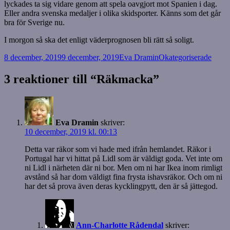
lyckades ta sig vidare genom att spela oavgjort mot Spanien i dag.
Eller andra svenska medaljer i olika skidsporter. Känns som det går
bra för Sverige nu.
I morgon så ska det enligt väderprognosen bli rätt så soligt.
Postat
Författare
Kategorier
8 december, 2019
9 december, 2019
Eva Dramin
Okategoriserade
3 reaktioner till “Räkmacka”
Eva Dramin
skriver:
10 december, 2019 kl. 00:13
Detta var räkor som vi hade med ifrån hemlandet. Räkor i
Portugal har vi hittat på Lidl som är väldigt goda. Vet inte om
ni Lidl i närheten där ni bor. Men om ni har Ikea inom rimligt
avstånd så har dom väldigt fina frysta ishavsräkor. Och om ni
har det så prova även deras kycklingpytt, den är så jättegod.
Ann-Charlotte Rådendal
skriver: