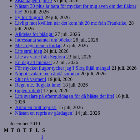
Sista dagen i juli!!!
31 juli, 2026
Nästan 30 plus är bara för mycket för mig även om det fläktar
lite!
30 juli, 2026
Fy för flugor!!
29 juli, 2026
Livligt mot kvällen när det kom hit 20 mc från Frankrike.
28
juli, 2026
Alldeles för blåsigt!
27 juli, 2026
Intressanta samtal om böcker
26 juli, 2026
Mest regn denna lördag
25 juli, 2026
Lite strul idag
24 juli, 2026
Lite av varje från Seglora
23 juli, 2026
En dag att minnas!
22 juli, 2026
För mycket flugor tycker jag!! Slog ihjäl många!
21 juli, 2026
Något svalare men ändå sommar
20 juli, 2026
Slut på värmen!
19 juli, 2026
Regn ute, flugjakt inne!
18 juli, 2026
(ingen rubrik)
17 juli, 2026
Lite svalare på eftermiddagen för då blåste det lite!
16 juli,
2026
Ännu en trött repris!!
15 juli, 2026
Nästan en repris av gårdagen!
14 juli, 2026
december 2019
M
T
O
T
F
L
S
1