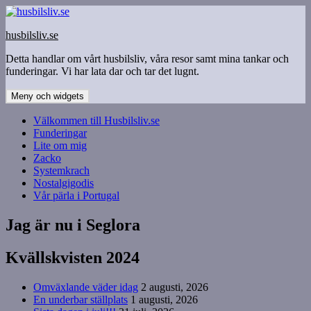
Hoppa
till
husbilsliv.se
innehåll
Detta handlar om vårt husbilsliv, våra resor samt mina tankar och
funderingar. Vi har lata dar och tar det lugnt.
Meny och widgets
Välkommen till Husbilsliv.se
Funderingar
Lite om mig
Zacko
Systemkrach
Nostalgigodis
Vår pärla i Portugal
Jag är nu i Seglora
Kvällskvisten 2024
Omväxlande väder idag
2 augusti, 2026
En underbar ställplats
1 augusti, 2026