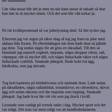
det sistnämnda.
Lite våta tassar blir det ju men nu när hans tassar är rakade så drar
han inte in så mycket smuts. Och det som blir vått torkar ju.
På vår kvällspromenad så var julbelysning tänd. Så fint tycker jag.
Eftersom jag var sugen på räkor idag så tog jag fram en påse med
sådana från frysen. På eftermiddagen när dom hade tinat så pillade
jag dom. Tog undan några för att göra en räksallad. Till den så
blandade jag naturell yoghurt, majonäs, några droppar citron, salt,
vitpeppar, rätt så mycket dill, och några finhackade räkor och några
finhackade crabfish. Smakade jättegott. Hade kokt två ägg,
hårdkokta, som jag skivade.
Tog bort kanterna på brödskivorna och smörade dom. Lade sedan
på räksalladen, några salladsblad, tomatskivor, en citronskiva, skivat
ägg och sedan räkorna och lite majonäs som topping. Smakade
jättegott. Jag hade kvar lite vitt vin som jag drack i kväll.
Lyssnade som vanligt på svensk radio i dag. Mycket sport och det
var roligt. Det som var mest roligt var att handbollsdamerna