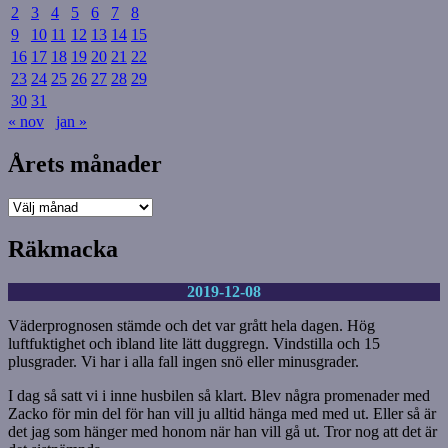
2
3
4
5
6
7
8
9
10
11
12
13
14
15
16
17
18
19
20
21
22
23
24
25
26
27
28
29
30
31
« nov
jan »
Årets månader
Årets
månader
Räkmacka
2019-12-08
Väderprognosen stämde och det var grått hela dagen. Hög
luftfuktighet och ibland lite lätt duggregn. Vindstilla och 15
plusgrader. Vi har i alla fall ingen snö eller minusgrader.
I dag så satt vi i inne husbilen så klart. Blev några promenader med
Zacko för min del för han vill ju alltid hänga med med ut. Eller så är
det jag som hänger med honom när han vill gå ut. Tror nog att det är