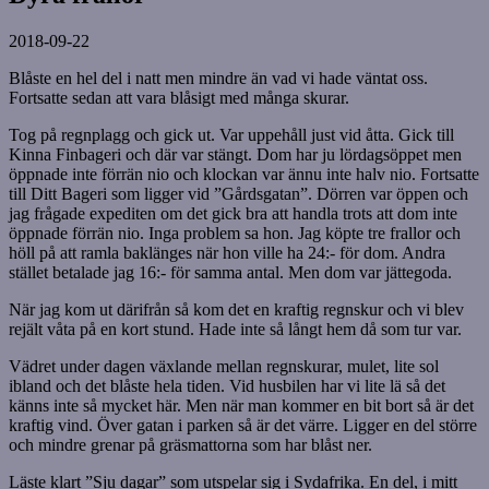
2018-09-22
Blåste en hel del i natt men mindre än vad vi hade väntat oss.
Fortsatte sedan att vara blåsigt med många skurar.
Tog på regnplagg och gick ut. Var uppehåll just vid åtta. Gick till
Kinna Finbageri och där var stängt. Dom har ju lördagsöppet men
öppnade inte förrän nio och klockan var ännu inte halv nio. Fortsatte
till Ditt Bageri som ligger vid ”Gårdsgatan”. Dörren var öppen och
jag frågade expediten om det gick bra att handla trots att dom inte
öppnade förrän nio. Inga problem sa hon. Jag köpte tre frallor och
höll på att ramla baklänges när hon ville ha 24:- för dom. Andra
stället betalade jag 16:- för samma antal. Men dom var jättegoda.
När jag kom ut därifrån så kom det en kraftig regnskur och vi blev
rejält våta på en kort stund. Hade inte så långt hem då som tur var.
Vädret under dagen växlande mellan regnskurar, mulet, lite sol
ibland och det blåste hela tiden. Vid husbilen har vi lite lä så det
känns inte så mycket här. Men när man kommer en bit bort så är det
kraftig vind. Över gatan i parken så är det värre. Ligger en del större
och mindre grenar på gräsmattorna som har blåst ner.
Läste klart ”Sju dagar” som utspelar sig i Sydafrika. En del, i mitt