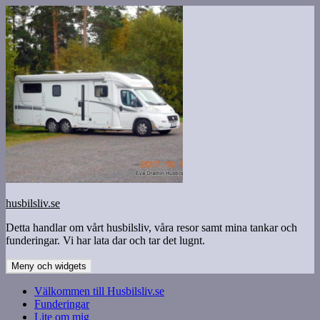
Hoppa
till
innehåll
husbilsliv.se
Detta handlar om vårt husbilsliv, våra resor samt mina tankar och
funderingar. Vi har lata dar och tar det lugnt.
Meny och widgets
Välkommen till Husbilsliv.se
Funderingar
Lite om mig