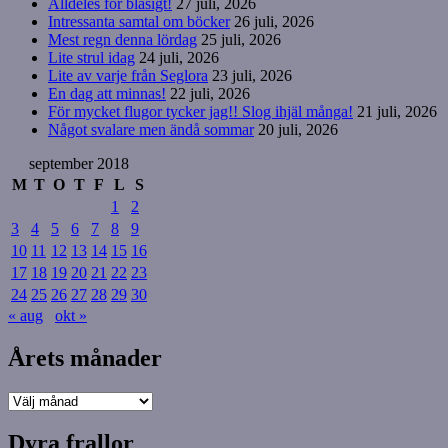
Alldeles för blåsigt!
27 juli, 2026
Intressanta samtal om böcker
26 juli, 2026
Mest regn denna lördag
25 juli, 2026
Lite strul idag
24 juli, 2026
Lite av varje från Seglora
23 juli, 2026
En dag att minnas!
22 juli, 2026
För mycket flugor tycker jag!! Slog ihjäl många!
21 juli, 2026
Något svalare men ändå sommar
20 juli, 2026
september 2018
M
T
O
T
F
L
S
1
2
3
4
5
6
7
8
9
10
11
12
13
14
15
16
17
18
19
20
21
22
23
24
25
26
27
28
29
30
« aug
okt »
Årets månader
Årets
månader
Dyra frallor