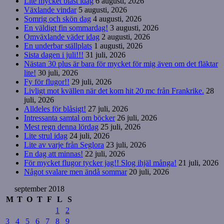
Lite mycket blåst idag
6 augusti, 2026
Växlande vindar
5 augusti, 2026
Somrig och skön dag
4 augusti, 2026
En väldigt fin sommardag!
3 augusti, 2026
Omväxlande väder idag
2 augusti, 2026
En underbar ställplats
1 augusti, 2026
Sista dagen i juli!!!
31 juli, 2026
Nästan 30 plus är bara för mycket för mig även om det fläktar
lite!
30 juli, 2026
Fy för flugor!!
29 juli, 2026
Livligt mot kvällen när det kom hit 20 mc från Frankrike.
28
juli, 2026
Alldeles för blåsigt!
27 juli, 2026
Intressanta samtal om böcker
26 juli, 2026
Mest regn denna lördag
25 juli, 2026
Lite strul idag
24 juli, 2026
Lite av varje från Seglora
23 juli, 2026
En dag att minnas!
22 juli, 2026
För mycket flugor tycker jag!! Slog ihjäl många!
21 juli, 2026
Något svalare men ändå sommar
20 juli, 2026
september 2018
M
T
O
T
F
L
S
1
2
3
4
5
6
7
8
9