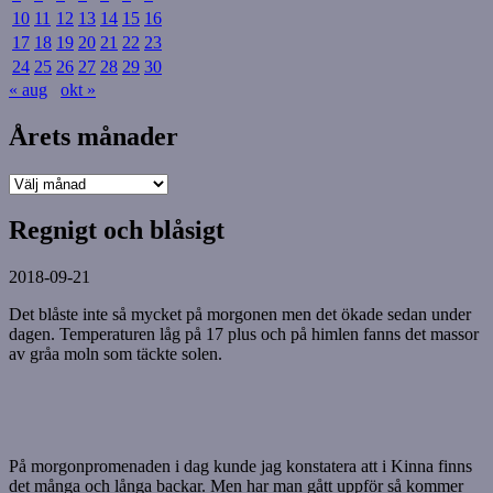
10
11
12
13
14
15
16
17
18
19
20
21
22
23
24
25
26
27
28
29
30
« aug
okt »
Årets månader
Årets
månader
Regnigt och blåsigt
2018-09-21
Det blåste inte så mycket på morgonen men det ökade sedan under
dagen. Temperaturen låg på 17 plus och på himlen fanns det massor
av gråa moln som täckte solen.
På morgonpromenaden i dag kunde jag konstatera att i Kinna finns
det många och långa backar. Men har man gått uppför så kommer