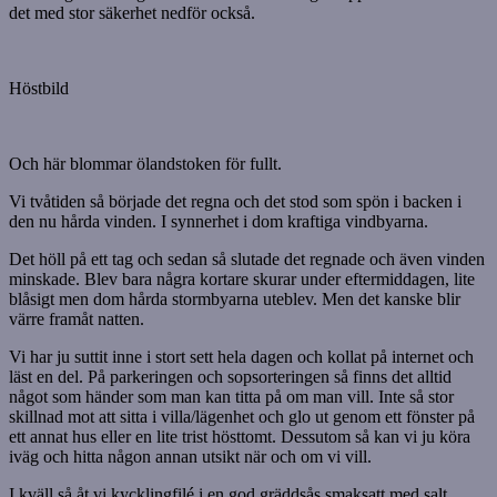
det med stor säkerhet nedför också.
Höstbild
Och här blommar ölandstoken för fullt.
Vi tvåtiden så började det regna och det stod som spön i backen i
den nu hårda vinden. I synnerhet i dom kraftiga vindbyarna.
Det höll på ett tag och sedan så slutade det regnade och även vinden
minskade. Blev bara några kortare skurar under eftermiddagen, lite
blåsigt men dom hårda stormbyarna uteblev. Men det kanske blir
värre framåt natten.
Vi har ju suttit inne i stort sett hela dagen och kollat på internet och
läst en del. På parkeringen och sopsorteringen så finns det alltid
något som händer som man kan titta på om man vill. Inte så stor
skillnad mot att sitta i villa/lägenhet och glo ut genom ett fönster på
ett annat hus eller en lite trist hösttomt. Dessutom så kan vi ju köra
iväg och hitta någon annan utsikt när och om vi vill.
I kväll så åt vi kycklingfilé i en god gräddsås smaksatt med salt,