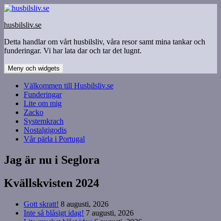
Hoppa
till
husbilsliv.se
innehåll
Detta handlar om vårt husbilsliv, våra resor samt mina tankar och
funderingar. Vi har lata dar och tar det lugnt.
Meny och widgets
Välkommen till Husbilsliv.se
Funderingar
Lite om mig
Zacko
Systemkrach
Nostalgigodis
Vår pärla i Portugal
Jag är nu i Seglora
Kvällskvisten 2024
Gott skratt!
8 augusti, 2026
Inte så blåsigt idag!
7 augusti, 2026