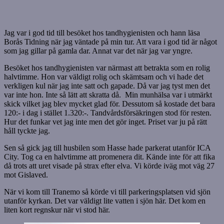
Jag var i god tid till besöket hos tandhygienisten och hann läsa
Borås Tidning när jag väntade på min tur. Att vara i god tid är något
som jag gillar på gamla dar. Annat var det när jag var yngre.
Besöket hos tandhygienisten var närmast att betrakta som en rolig
halvtimme. Hon var väldigt rolig och skämtsam och vi hade det
verkligen kul när jag inte satt och gapade. Då var jag tyst men det
var inte hon. Inte så lätt att skratta då. Min munhälsa var i utmärkt
skick vilket jag blev mycket glad för. Dessutom så kostade det bara
120:- i dag i stället 1.320:-. Tandvårdsförsäkringen stod för resten.
Hur det funkar vet jag inte men det gör inget. Priset var ju på rätt
håll tyckte jag.
Sen så gick jag till husbilen som Hasse hade parkerat utanför ICA
City. Tog ca en halvtimme att promenera dit. Kände inte för att fika
då trots att uret visade på strax efter elva. Vi körde iväg mot väg 27
mot Gislaved.
När vi kom till Tranemo så körde vi till parkeringsplatsen vid sjön
utanför kyrkan. Det var väldigt lite vatten i sjön här. Det kom en
liten kort regnskur när vi stod här.