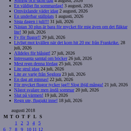
Somrig och skön dag
4 augusti, 2026
En väldigt fin sommardag!
3 augusti, 2026
Omväxlande väder idag
2 augusti, 2026
En underbar ställplats
1 augusti, 2026
Sista dagen i juli!!!
31 juli, 2026
Nästan 30 plus är bara för mycket för mig även om det fläktar
lite!
30 juli, 2026
Fy för flugor!!
29 juli, 2026
Livligt mot kvällen när det kom hit 20 mc från Frankrike.
28
juli, 2026
Alldeles för blåsigt!
27 juli, 2026
Intressanta samtal om böcker
26 juli, 2026
Mest regn denna lördag
25 juli, 2026
Lite strul idag
24 juli, 2026
Lite av varje från Seglora
23 juli, 2026
En dag att minnas!
22 juli, 2026
För mycket flugor tycker jag!! Slog ihjäl många!
21 juli, 2026
Något svalare men ändå sommar
20 juli, 2026
Slut på värmen!
19 juli, 2026
Regn ute, flugjakt inne!
18 juli, 2026
augusti 2018
M
T
O
T
F
L
S
1
2
3
4
5
6
7
8
9
10
11
12