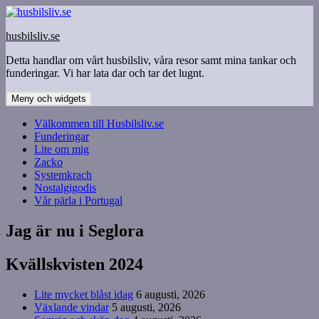
Hoppa
till
husbilsliv.se
innehåll
Detta handlar om vårt husbilsliv, våra resor samt mina tankar och
funderingar. Vi har lata dar och tar det lugnt.
Meny och widgets
Välkommen till Husbilsliv.se
Funderingar
Lite om mig
Zacko
Systemkrach
Nostalgigodis
Vår pärla i Portugal
Jag är nu i Seglora
Kvällskvisten 2024
Lite mycket blåst idag
6 augusti, 2026
Växlande vindar
5 augusti, 2026