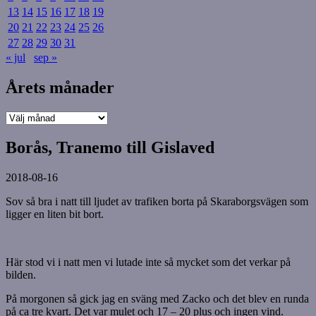
13
14
15
16
17
18
19
20
21
22
23
24
25
26
27
28
29
30
31
« jul
sep »
Årets månader
Årets
månader
Borås, Tranemo till Gislaved
2018-08-16
Sov så bra i natt till ljudet av trafiken borta på Skaraborgsvägen som
ligger en liten bit bort.
Här stod vi i natt men vi lutade inte så mycket som det verkar på
bilden.
På morgonen så gick jag en sväng med Zacko och det blev en runda
på ca tre kvart. Det var mulet och 17 – 20 plus och ingen vind.