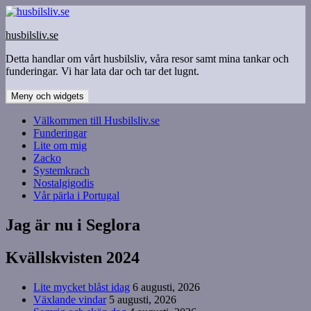
Hoppa
till
husbilsliv.se
innehåll
Detta handlar om vårt husbilsliv, våra resor samt mina tankar och
funderingar. Vi har lata dar och tar det lugnt.
Meny och widgets
Välkommen till Husbilsliv.se
Funderingar
Lite om mig
Zacko
Systemkrach
Nostalgigodis
Vår pärla i Portugal
Jag är nu i Seglora
Kvällskvisten 2024
Lite mycket blåst idag
6 augusti, 2026
Växlande vindar
5 augusti, 2026