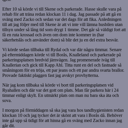
Efter 10 så körde vi till Skene och parkerade. Hasse skulle vara på
rehab för att träna redan klockan 11 i dag. Jag passade på att gå en
sväng med Zacko och sedan var det dags för att fika. Anledningen
till att jag följer med till Skene är att vi inte vill lämna husbilen utan
tillsyn under så lång tid som drygt 1 timme. Det går så väldigt fort att
få en ruta krossad och även om dom inte kommer in (har
säkerhetslås och använder dom) så blir det ju en del extra besvär.
Vi körde sedan tillbaka till Rydal och var där några timmar. Senare
på eftermiddagen körde vi till Borås, Knalleland och parkerade på
parkeringsplatsen bredvid järnvägen. Jag promenerade iväg till
Knallerian och gick till Kapp Ahl. Titta runt en del och fastnade så
småningom för en tröja, ett par jeans och ett par andra svarta brallor.
Provade faktiskt plaggen fast jag avskyr provhytterna.
När jag kom tillbaka så körde vi bort till parkeringsplatsen vid
Ryahallen och där var det gott om plats. Man får parkera här i 24
timmar enligt skylt. En utmärkt plats om man nu bara ska äta och
sova.
I morgon på förmiddagen så ska jag vara hos tandhygienisten redan
klockan 10 och jag tycker det är skönt att vara i Borås då. Behöver
inte gå upp så tidigt för att hinna gå en sväng med Zacko innan jag
går dit.