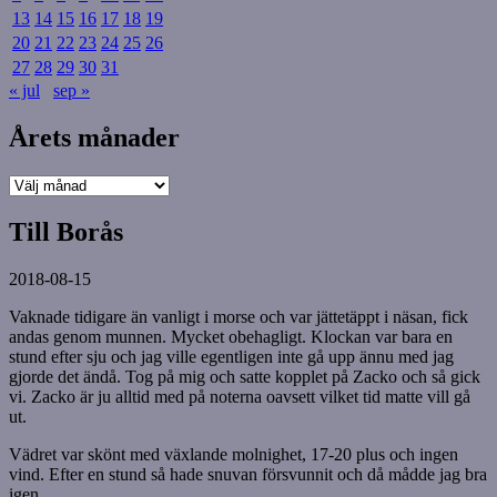
13
14
15
16
17
18
19
20
21
22
23
24
25
26
27
28
29
30
31
« jul
sep »
Årets månader
Årets
månader
Till Borås
2018-08-15
Vaknade tidigare än vanligt i morse och var jättetäppt i näsan, fick
andas genom munnen. Mycket obehagligt. Klockan var bara en
stund efter sju och jag ville egentligen inte gå upp ännu med jag
gjorde det ändå. Tog på mig och satte kopplet på Zacko och så gick
vi. Zacko är ju alltid med på noterna oavsett vilket tid matte vill gå
ut.
Vädret var skönt med växlande molnighet, 17-20 plus och ingen
vind. Efter en stund så hade snuvan försvunnit och då mådde jag bra
igen.