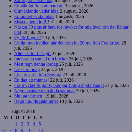
Somrig och skön dag
4 augusti, 2026
En väldigt fin sommardag!
3 augusti, 2026
Omväxlande väder idag
2 augusti, 2026
En underbar ställplats
1 augusti, 2026
Sista dagen i juli!!!
31 juli, 2026
Nästan 30 plus är bara för mycket för mig även om det fläktar
lite!
30 juli, 2026
Fy för flugor!!
29 juli, 2026
Livligt mot kvällen när det kom hit 20 mc från Frankrike.
28
juli, 2026
Alldeles för blåsigt!
27 juli, 2026
Intressanta samtal om böcker
26 juli, 2026
Mest regn denna lördag
25 juli, 2026
Lite strul idag
24 juli, 2026
Lite av varje från Seglora
23 juli, 2026
En dag att minnas!
22 juli, 2026
För mycket flugor tycker jag!! Slog ihjäl många!
21 juli, 2026
Något svalare men ändå sommar
20 juli, 2026
Slut på värmen!
19 juli, 2026
Regn ute, flugjakt inne!
18 juli, 2026
augusti 2018
M
T
O
T
F
L
S
1
2
3
4
5
6
7
8
9
10
11
12