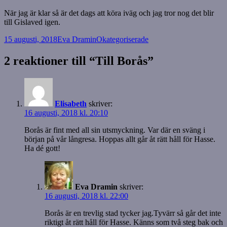
När jag är klar så är det dags att köra iväg och jag tror nog det blir
till Gislaved igen.
Postat
Författare
Kategorier
15 augusti, 2018
Eva Dramin
Okategoriserade
2 reaktioner till “Till Borås”
Elisabeth
skriver:
16 augusti, 2018 kl. 20:10
Borås är fint med all sin utsmyckning. Var där en sväng i
början på vår långresa. Hoppas allt går åt rätt håll för Hasse.
Ha dé gott!
Eva Dramin
skriver:
16 augusti, 2018 kl. 22:00
Borås är en trevlig stad tycker jag.Tyvärr så går det inte
riktigt åt rätt håll för Hasse. Känns som två steg bak och