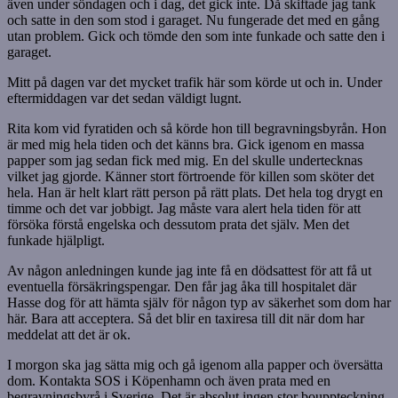
även under söndagen och i dag, det gick inte. Då skiftade jag tank
och satte in den som stod i garaget. Nu fungerade det med en gång
utan problem. Gick och tömde den som inte funkade och satte den i
garaget.
Mitt på dagen var det mycket trafik här som körde ut och in. Under
eftermiddagen var det sedan väldigt lugnt.
Rita kom vid fyratiden och så körde hon till begravningsbyrån. Hon
är med mig hela tiden och det känns bra. Gick igenom en massa
papper som jag sedan fick med mig. En del skulle undertecknas
vilket jag gjorde. Känner stort förtroende för killen som sköter det
hela. Han är helt klart rätt person på rätt plats. Det hela tog drygt en
timme och det var jobbigt. Jag måste vara alert hela tiden för att
försöka förstå engelska och dessutom prata det själv. Men det
funkade hjälpligt.
Av någon anledningen kunde jag inte få en dödsattest för att få ut
eventuella försäkringspengar. Den får jag åka till hospitalet där
Hasse dog för att hämta själv för någon typ av säkerhet som dom har
här. Bara att acceptera. Så det blir en taxiresa till dit när dom har
meddelat att det är ok.
I morgon ska jag sätta mig och gå igenom alla papper och översätta
dom. Kontakta SOS i Köpenhamn och även prata med en
begravningsbyrå i Sverige. Det är absolut ingen stor bouppteckning