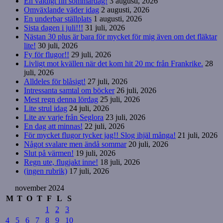
En väldigt fin sommardag!
3 augusti, 2026
Omväxlande väder idag
2 augusti, 2026
En underbar ställplats
1 augusti, 2026
Sista dagen i juli!!!
31 juli, 2026
Nästan 30 plus är bara för mycket för mig även om det fläktar
lite!
30 juli, 2026
Fy för flugor!!
29 juli, 2026
Livligt mot kvällen när det kom hit 20 mc från Frankrike.
28
juli, 2026
Alldeles för blåsigt!
27 juli, 2026
Intressanta samtal om böcker
26 juli, 2026
Mest regn denna lördag
25 juli, 2026
Lite strul idag
24 juli, 2026
Lite av varje från Seglora
23 juli, 2026
En dag att minnas!
22 juli, 2026
För mycket flugor tycker jag!! Slog ihjäl många!
21 juli, 2026
Något svalare men ändå sommar
20 juli, 2026
Slut på värmen!
19 juli, 2026
Regn ute, flugjakt inne!
18 juli, 2026
(ingen rubrik)
17 juli, 2026
november 2024
M
T
O
T
F
L
S
1
2
3
4
5
6
7
8
9
10