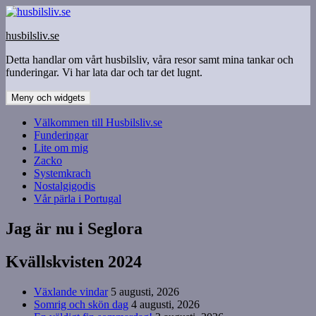
Hoppa
till
husbilsliv.se
innehåll
Detta handlar om vårt husbilsliv, våra resor samt mina tankar och
funderingar. Vi har lata dar och tar det lugnt.
Meny och widgets
Välkommen till Husbilsliv.se
Funderingar
Lite om mig
Zacko
Systemkrach
Nostalgigodis
Vår pärla i Portugal
Jag är nu i Seglora
Kvällskvisten 2024
Växlande vindar
5 augusti, 2026
Somrig och skön dag
4 augusti, 2026