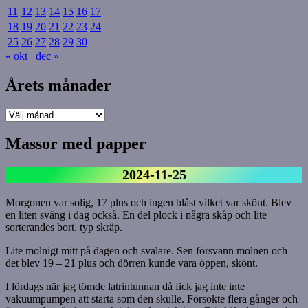
11
12
13
14
15
16
17
18
19
20
21
22
23
24
25
26
27
28
29
30
« okt
dec »
Årets månader
Årets
månader
Massor med papper
2024-11-25
Morgonen var solig, 17 plus och ingen blåst vilket var skönt. Blev
en liten sväng i dag också. En del plock i några skåp och lite
sorterandes bort, typ skräp.
Lite molnigt mitt på dagen och svalare. Sen försvann molnen och
det blev 19 – 21 plus och dörren kunde vara öppen, skönt.
I lördags när jag tömde latrintunnan då fick jag inte inte
vakuumpumpen att starta som den skulle. Försökte flera gånger och