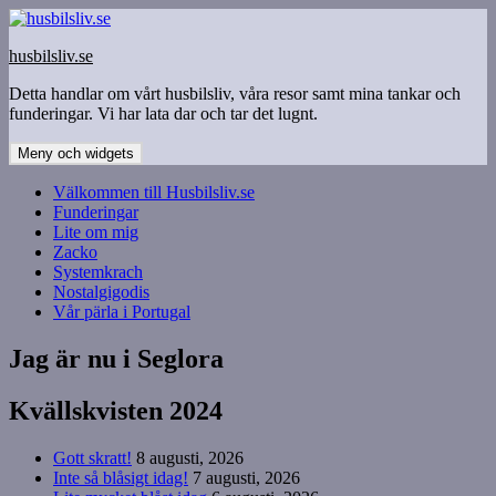
Hoppa
till
husbilsliv.se
innehåll
Detta handlar om vårt husbilsliv, våra resor samt mina tankar och
funderingar. Vi har lata dar och tar det lugnt.
Meny och widgets
Välkommen till Husbilsliv.se
Funderingar
Lite om mig
Zacko
Systemkrach
Nostalgigodis
Vår pärla i Portugal
Jag är nu i Seglora
Kvällskvisten 2024
Gott skratt!
8 augusti, 2026
Inte så blåsigt idag!
7 augusti, 2026