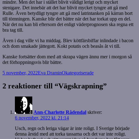
mindre. Men det har i stället blivit väldigt lerigt och mycket
stenigare. Det innebär att det har blivit mycket tyngre att gå med
Rulle. Även betydligt tyngre att gå med latrintanken på kärran bort
till tömningen. Kanske blir det bättre när det har torkat upp en del.
När det nu kan bli eftersom det enligt väderprognosen ska regna ett
bra tag till.
Även i dag ville vi ha middag. Blev köttfärsbiffar inlindade i bacon
och dom smakade jättegott. Kokt potatis och beasås åt vi till.
Kanske fortsätter dom med att skrapa vägen ännu mer i morgon så
det förhoppningsvis blir bättre.
Postat
Författare
Kategorier
5 november, 2022
Eva Dramin
Okategoriserade
2 reaktioner till “Vägskrapning”
Ann-Charlotte Rådendal
skriver:
6 november, 2022 kl. 21:14
Usch, regn och leriga vägar är inte roligt. I Sverige började
denna årstid med att torka tassarna och det var inte roligt.