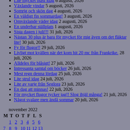
Lite mycket blåst idag
6 augusti, 2026
Växlande vindar
5 augusti, 2026
Somrig och skön dag
4 augusti, 2026
En väldigt fin sommardag!
3 augusti, 2026
Omväxlande väder idag
2 augusti, 2026
En underbar ställplats
1 augusti, 2026
Sista dagen i juli!!!
31 juli, 2026
Nästan 30 plus är bara för mycket för mig även om det fläktar
lite!
30 juli, 2026
Fy för flugor!!
29 juli, 2026
Livligt mot kvällen när det kom hit 20 mc från Frankrike.
28
juli, 2026
Alldeles för blåsigt!
27 juli, 2026
Intressanta samtal om böcker
26 juli, 2026
Mest regn denna lördag
25 juli, 2026
Lite strul idag
24 juli, 2026
Lite av varje från Seglora
23 juli, 2026
En dag att minnas!
22 juli, 2026
För mycket flugor tycker jag!! Slog ihjäl många!
21 juli, 2026
Något svalare men ändå sommar
20 juli, 2026
november 2022
M
T
O
T
F
L
S
1
2
3
4
5
6
7
8
9
10
11
12
13