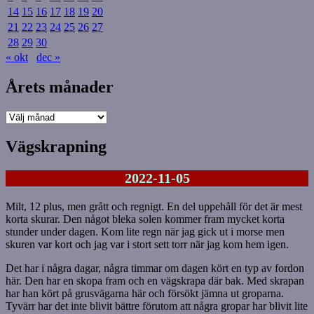
14
15
16
17
18
19
20
21
22
23
24
25
26
27
28
29
30
« okt
dec »
Årets månader
Årets
månader
Vägskrapning
2022-11-05
Milt, 12 plus, men grått och regnigt. En del uppehåll för det är mest
korta skurar. Den något bleka solen kommer fram mycket korta
stunder under dagen. Kom lite regn när jag gick ut i morse men
skuren var kort och jag var i stort sett torr när jag kom hem igen.
Det har i några dagar, några timmar om dagen kört en typ av fordon
här. Den har en skopa fram och en vägskrapa där bak. Med skrapan
har han kört på grusvägarna här och försökt jämna ut groparna.
Tyvärr har det inte blivit bättre förutom att några gropar har blivit lite