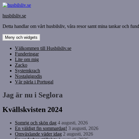
Hoppa
till
husbilsliv.se
innehåll
Detta handlar om vårt husbilsliv, våra resor samt mina tankar och funde
Meny och widgets
Välkommen till Husbilsliv.se
Funderingar
Lite om mig
Zacko
Systemkrach
Nostalgigodis
Vår pärla i Portugal
Jag är nu i Seglora
Kvällskvisten 2024
Somrig och skön dag
4 augusti, 2026
En väldigt fin sommardag!
3 augusti, 2026
Omväxlande väder idag
2 augusti, 2026