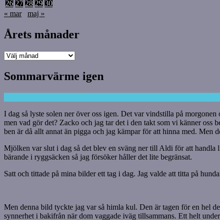
26
27
28
29
30
« mar
maj »
Årets månader
Årets
månader
Sommarvärme igen
I dag så lyste solen ner över oss igen. Det var vindstilla på morgonen 
men vad gör det? Zacko och jag tar det i den takt som vi känner oss 
ben är då allt annat än pigga och jag kämpar för att hinna med. Men de
Mjölken var slut i dag så det blev en sväng ner till Aldi för att handla
bärande i ryggsäcken så jag försöker håller det lite begränsat.
Satt och tittade på mina bilder ett tag i dag. Jag valde att titta på hund
Men denna bild tyckte jag var så himla kul. Den är tagen för en hel del
synnerhet i bakifrån när dom vaggade iväg tillsammans. Ett helt under