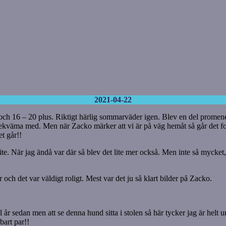
2021-04-22
och 16 – 20 plus. Riktigt härlig sommarväder igen. Blev en del promenera
bekväma med. Men när Zacko märker att vi är på väg hemåt så går det fo
t går!!
 lite. När jag ändå var där så blev det lite mer också. Men inte så mycket
ar och det var väldigt roligt. Mest var det ju så klart bilder på Zacko.
 år sedan men att se denna hund sitta i stolen så här tycker jag är helt 
bart par!!