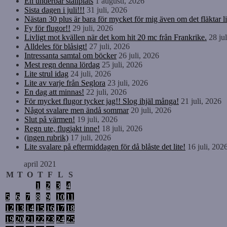
En underbar ställplats
1 augusti, 2026
Sista dagen i juli!!!
31 juli, 2026
Nästan 30 plus är bara för mycket för mig även om det fläktar li
Fy för flugor!!
29 juli, 2026
Livligt mot kvällen när det kom hit 20 mc från Frankrike.
28 ju
Alldeles för blåsigt!
27 juli, 2026
Intressanta samtal om böcker
26 juli, 2026
Mest regn denna lördag
25 juli, 2026
Lite strul idag
24 juli, 2026
Lite av varje från Seglora
23 juli, 2026
En dag att minnas!
22 juli, 2026
För mycket flugor tycker jag!! Slog ihjäl många!
21 juli, 2026
Något svalare men ändå sommar
20 juli, 2026
Slut på värmen!
19 juli, 2026
Regn ute, flugjakt inne!
18 juli, 2026
(ingen rubrik)
17 juli, 2026
Lite svalare på eftermiddagen för då blåste det lite!
16 juli, 202
april 2021
M
T
O
T
F
L
S
1
2
3
4
5
6
7
8
9
10
11
12
13
14
15
16
17
18
19
20
21
22
23
24
25