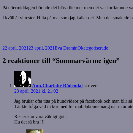
På eftermiddagen började det blåsa lite mer men det var fortfarande var
I kväll åt vi rester. Hitta på mat som jag kallar det. Men det smakade br
Postat
Författare
Kategorier
22 april, 2021
23 april, 2021
Eva Dramin
Okategoriserade
2 reaktioner till “Sommarvärme igen”
Ann-Charlotte Rådendal
skriver:
23 april, 2021 kl. 21:02
Jag brukar ofta titta på hundvideor på facebook och man blir så
Tänkte fråga vad ni kör med för mobilabonnemang när ni är ute i 
Rester kan vara väldigt gott.
Ha det så bra !!!