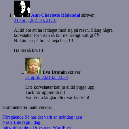
Ann-Charlotte Rådendal
skriver:
21 april, 2021 kl. 21:16
Alltid bra att ha lättlagat med sig på resan. Släng några
korvslattar för tusan så blir det riktigt köttigt 🙂
Ni kämpar på bra så heja heja !!!
Ha det så bra !!!!
Eva Dramin
skriver:
21 april, 2021 kl. 23:34
Lite korvslattar kan ju alltid pigga upp.
Tack för uppmuntran!
Vad vi nu längtar efter vår kylskåp!
Kommentarer inaktiverade.
Inläggsnavigering
Föregående
Föregående
Så har det varit en måndag igen
Nästa
inlägg:
Nästa
Lite regn i dag.
inlägg:
Integritetspolicy
Drivs med WordPress