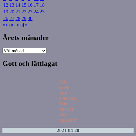
12
13
14
15
16
17
18
19
20
21
22
23
24
25
26
27
28
29
30
« mar
maj »
Årets månader
Årets
månader
Gott och lättlagat
Går
solen
upp
eller ner.
Men
visst är
det
vackert?
2021-04-20