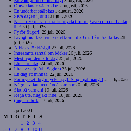
En väldigt fin sommardag!
3 augusti, 2026
Omväxlande väder idag
2 augusti, 2026
En underbar ställplats
1 augusti, 2026
Sista dagen i juli!!!
31 juli, 2026
Nästan 30 plus är bara för mycket för mig även om det fläktar
lite!
30 juli, 2026
Fy för flugor!!
29 juli, 2026
Livligt mot kvällen när det kom hit 20 mc från Frankrike.
28
juli, 2026
Alldeles för blåsigt!
27 juli, 2026
Intressanta samtal om böcker
26 juli, 2026
Mest regn denna lördag
25 juli, 2026
Lite strul idag
24 juli, 2026
Lite av varje från Seglora
23 juli, 2026
En dag att minnas!
22 juli, 2026
För mycket flugor tycker jag!! Slog ihjäl många!
21 juli, 2026
Något svalare men ändå sommar
20 juli, 2026
Slut på värmen!
19 juli, 2026
Regn ute, flugjakt inne!
18 juli, 2026
(ingen rubrik)
17 juli, 2026
april 2021
M
T
O
T
F
L
S
1
2
3
4
5
6
7
8
9
10
11