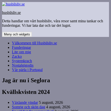
Hoppa
till
husbilsliv.se
innehåll
Detta handlar om vårt husbilsliv, våra resor samt mina tankar och
funderingar. Vi har lata dar och tar det lugnt.
Meny och widgets
Välkommen till Husbilsliv.se
Funderingar
Lite om mig
Zacko
Systemkrach
Nostalgigodis
Vår pärla i Portugal
Jag är nu i Seglora
Kvällskvisten 2024
Växlande vindar
5 augusti, 2026
Somrig och skön dag
4 augusti, 2026