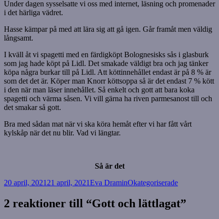
Under dagen sysselsatte vi oss med internet, läsning och promenader
i det härliga vädret.
Hasse kämpar på med att lära sig att gå igen. Går framåt men väldig
långsamt.
I kväll åt vi spagetti med en färdigköpt Bolognesisks sås i glasburk
som jag hade köpt på Lidl. Det smakade väldigt bra och jag tänker
köpa några burkar till på Lidl. Att köttinnehållet endast är på 8 % är
som det det är. Köper man Knorr köttsoppa så är det endast 7 % kött
i den när man läser innehållet. Så enkelt och gott att bara koka
spagetti och värma såsen. Vi vill gärna ha riven parmesanost till och
det smakar så gott.
Bra med sådan mat när vi ska köra hemåt efter vi har fått vårt
kylskåp när det nu blir. Vad vi längtar.
Så är det
Postat
Författare
Kategorier
20 april, 2021
21 april, 2021
Eva Dramin
Okategoriserade
2 reaktioner till “Gott och lättlagat”