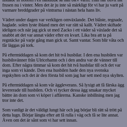
frusen nu i vinter. Men det är ju inte så märkligt för vi har ju varit på
varmare breddgrader på vintrarna i nästan hela hans liv.
Vädret under dagen var verkligen omväxlande. Det blåste, regnade,
haglade. solen lyste ibland men det var rätt så kallt. Vädret skiftade
ideligen och när jag gick ut med Zacko i ett väder så växlade det så
snabbt att det var annat väder efter en kvart. Lika bra att ta på
regntäcke på varje gång man gick ut. Samt vantar. Som blir våta och
får läggas på tork.
På eftermiddagen så kom det hit två husbilar. I den ena husbilen var
husbilsvänner från Ulricehamn och i den andra var de vänner till
dom. Efter några timmar så kom det hit två husbilar till och det var
inga som vi kände. Den ena husbilen hade den nya svenska
regskylten och det är den första bil som jag har sett med nya skylten.
På eftermiddagen så kom vår äggleverans. Så lyxigt att få färska ägg
levererade till husbilen. Och vi tycker dessa ägg smakar mycket
bättre än dom som vi köper i affärerna. Kanske inbillning men jag
tror inte det.
Som vanligt är det väldigt lungt här och jag börjar bli rätt så trött på
detta lugn. Börjar längta efter att få rulla i väg och få se lite annat.
Även om det är sånt som vi har sett innan.