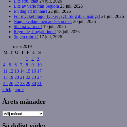
Lite strul idag
24 juli, 2026
Lite av varje från Seglora
23 juli, 2026
En dag att minnas!
22 juli, 2026
För mycket flugor tycker jag!! Slog ihjäl många!
21 juli, 2026
Något svalare men ändå sommar
20 juli, 2026
Slut på värmen!
19 juli, 2026
Regn ute, flugjakt inne!
18 juli, 2026
(ingen rubrik)
17 juli, 2026
mars 2019
M
T
O
T
F
L
S
1
2
3
4
5
6
7
8
9
10
11
12
13
14
15
16
17
18
19
20
21
22
23
24
25
26
27
28
29
30
31
« feb
apr »
Årets månader
Årets
månader
Så dåligt väder