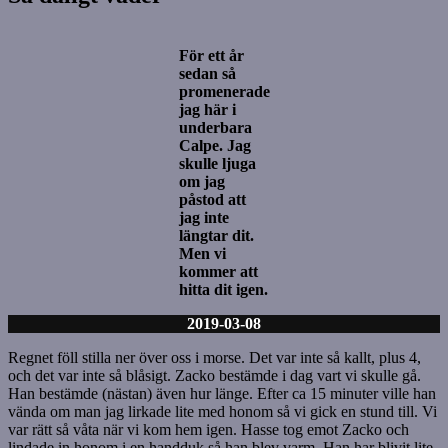
För ett år
sedan så
promenerade
jag här i
underbara
Calpe. Jag
skulle ljuga
om jag
påstod att
jag inte
längtar dit.
Men vi
kommer att
hitta dit igen.
2019-03-08
Regnet föll stilla ner över oss i morse. Det var inte så kallt, plus 4,
och det var inte så blåsigt. Zacko bestämde i dag vart vi skulle gå.
Han bestämde (nästan) även hur länge. Efter ca 15 minuter ville han
vända om man jag lirkade lite med honom så vi gick en stund till. Vi
var rätt så våta när vi kom hem igen. Hasse tog emot Zacko och
lindade in honom i en handduk så han blev varm. Han har blivit lite