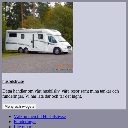
Hoppa
till
innehåll
husbilsliv.se
Detta handlar om vårt husbilsliv, våra resor samt mina tankar och
funderingar. Vi har lata dar och tar det lugnt.
Meny och widgets
Välkommen till Husbilsliv.se
Funderingar
Lite om mig