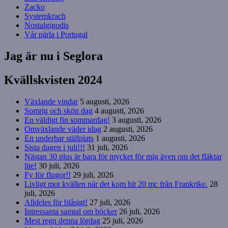
Zacko
Systemkrach
Nostalgigodis
Vår pärla i Portugal
Jag är nu i Seglora
Kvällskvisten 2024
Växlande vindar
5 augusti, 2026
Somrig och skön dag
4 augusti, 2026
En väldigt fin sommardag!
3 augusti, 2026
Omväxlande väder idag
2 augusti, 2026
En underbar ställplats
1 augusti, 2026
Sista dagen i juli!!!
31 juli, 2026
Nästan 30 plus är bara för mycket för mig även om det fläktar
lite!
30 juli, 2026
Fy för flugor!!
29 juli, 2026
Livligt mot kvällen när det kom hit 20 mc från Frankrike.
28
juli, 2026
Alldeles för blåsigt!
27 juli, 2026
Intressanta samtal om böcker
26 juli, 2026
Mest regn denna lördag
25 juli, 2026