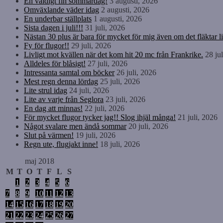
En väldigt fin sommardag!
3 augusti, 2026
Omväxlande väder idag
2 augusti, 2026
En underbar ställplats
1 augusti, 2026
Sista dagen i juli!!!
31 juli, 2026
Nästan 30 plus är bara för mycket för mig även om det fläktar li
Fy för flugor!!
29 juli, 2026
Livligt mot kvällen när det kom hit 20 mc från Frankrike.
28 ju
Alldeles för blåsigt!
27 juli, 2026
Intressanta samtal om böcker
26 juli, 2026
Mest regn denna lördag
25 juli, 2026
Lite strul idag
24 juli, 2026
Lite av varje från Seglora
23 juli, 2026
En dag att minnas!
22 juli, 2026
För mycket flugor tycker jag!! Slog ihjäl många!
21 juli, 2026
Något svalare men ändå sommar
20 juli, 2026
Slut på värmen!
19 juli, 2026
Regn ute, flugjakt inne!
18 juli, 2026
maj 2018
M
T
O
T
F
L
S
1
2
3
4
5
6
7
8
9
10
11
12
13
14
15
16
17
18
19
20
21
22
23
24
25
26
27