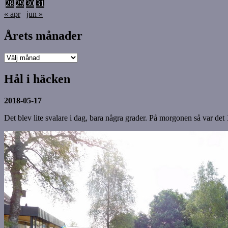
28
29
30
31
« apr
jun »
Årets månader
Årets
månader
Hål i häcken
2018-05-17
Det blev lite svalare i dag, bara några grader. På morgonen så var det 