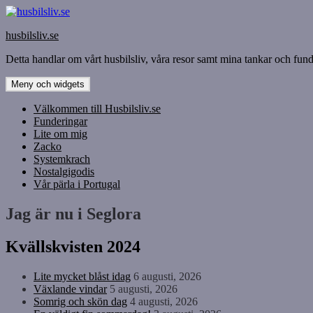
Hoppa
till
husbilsliv.se
innehåll
Detta handlar om vårt husbilsliv, våra resor samt mina tankar och funde
Meny och widgets
Välkommen till Husbilsliv.se
Funderingar
Lite om mig
Zacko
Systemkrach
Nostalgigodis
Vår pärla i Portugal
Jag är nu i Seglora
Kvällskvisten 2024
Lite mycket blåst idag
6 augusti, 2026
Växlande vindar
5 augusti, 2026
Somrig och skön dag
4 augusti, 2026