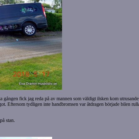
sta gången fick jag reda på av mannen som väldigt ilsken kom utrusande.(
 något. Eftersom tydligen inte handbromsen var åtdragen började bilen rul
på stan.