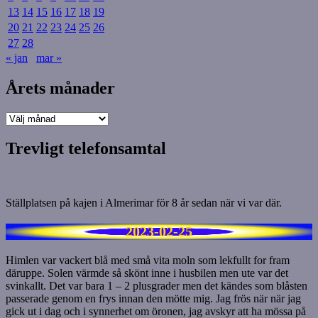
13
14
15
16
17
18
19
20
21
22
23
24
25
26
27
28
« jan
mar »
Årets månader
Årets
månader
Trevligt telefonsamtal
Ställplatsen på kajen i Almerimar för 8 år sedan när vi var där.
2023-02-25
Himlen var vackert blå med små vita moln som lekfullt for fram
däruppe. Solen värmde så skönt inne i husbilen men ute var det
svinkallt. Det var bara 1 – 2 plusgrader men det kändes som blåsten
passerade genom en frys innan den mötte mig. Jag frös när när jag
gick ut i dag och i synnerhet om öronen, jag avskyr att ha mössa på