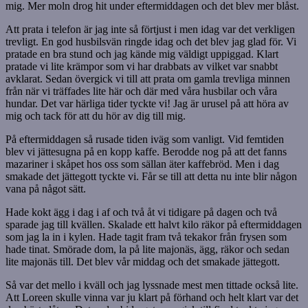
mig. Mer moln drog hit under eftermiddagen och det blev mer blåst.
Att prata i telefon är jag inte så förtjust i men idag var det verkligen
trevligt. En god husbilsvän ringde idag och det blev jag glad för. Vi
pratade en bra stund och jag kände mig väldigt uppiggad. Klart
pratade vi lite krämpor som vi har drabbats av vilket var snabbt
avklarat. Sedan övergick vi till att prata om gamla trevliga minnen
från när vi träffades lite här och där med våra husbilar och våra
hundar. Det var härliga tider tyckte vi! Jag är urusel på att höra av
mig och tack för att du hör av dig till mig.
På eftermiddagen så rusade tiden iväg som vanligt. Vid femtiden
blev vi jättesugna på en kopp kaffe. Berodde nog på att det fanns
mazariner i skåpet hos oss som sällan äter kaffebröd. Men i dag
smakade det jättegott tyckte vi. Får se till att detta nu inte blir någon
vana på något sätt.
Hade kokt ägg i dag i af och två åt vi tidigare på dagen och två
sparade jag till kvällen. Skalade ett halvt kilo räkor på eftermiddagen
som jag la in i kylen. Hade tagit fram två tekakor från frysen som
hade tinat. Smörade dom, la på lite majonäs, ägg, räkor och sedan
lite majonäs till. Det blev vår middag och det smakade jättegott.
Så var det mello i kväll och jag lyssnade mest men tittade också lite.
Att Loreen skulle vinna var ju klart på förhand och helt klart var det