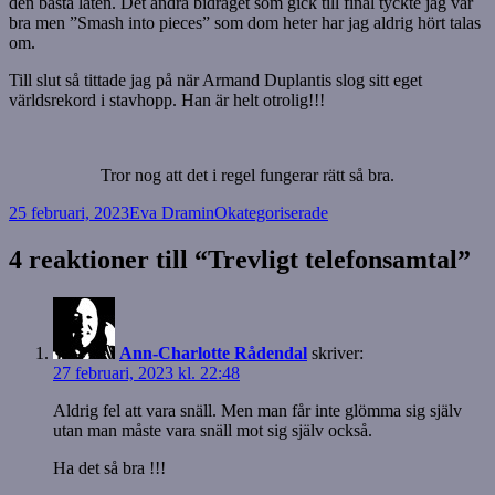
den bästa låten. Det andra bidraget som gick till final tyckte jag var
bra men ”Smash into pieces” som dom heter har jag aldrig hört talas
om.
Till slut så tittade jag på när Armand Duplantis slog sitt eget
världsrekord i stavhopp. Han är helt otrolig!!!
Tror nog att det i regel fungerar rätt så bra.
Postat
Författare
Kategorier
25 februari, 2023
Eva Dramin
Okategoriserade
4 reaktioner till “Trevligt telefonsamtal”
Ann-Charlotte Rådendal
skriver:
27 februari, 2023 kl. 22:48
Aldrig fel att vara snäll. Men man får inte glömma sig själv
utan man måste vara snäll mot sig själv också.
Ha det så bra !!!