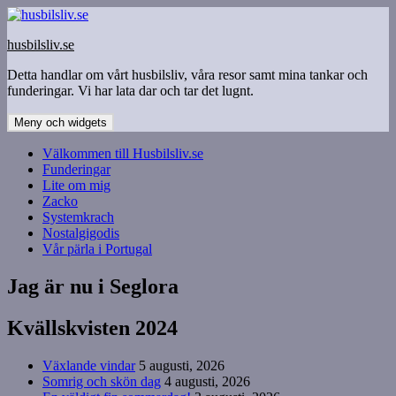
Hoppa
till
husbilsliv.se
innehåll
Detta handlar om vårt husbilsliv, våra resor samt mina tankar och
funderingar. Vi har lata dar och tar det lugnt.
Meny och widgets
Välkommen till Husbilsliv.se
Funderingar
Lite om mig
Zacko
Systemkrach
Nostalgigodis
Vår pärla i Portugal
Jag är nu i Seglora
Kvällskvisten 2024
Växlande vindar
5 augusti, 2026
Somrig och skön dag
4 augusti, 2026