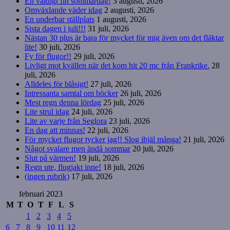
En väldigt fin sommardag!
3 augusti, 2026
Omväxlande väder idag
2 augusti, 2026
En underbar ställplats
1 augusti, 2026
Sista dagen i juli!!!
31 juli, 2026
Nästan 30 plus är bara för mycket för mig även om det fläktar
lite!
30 juli, 2026
Fy för flugor!!
29 juli, 2026
Livligt mot kvällen när det kom hit 20 mc från Frankrike.
28
juli, 2026
Alldeles för blåsigt!
27 juli, 2026
Intressanta samtal om böcker
26 juli, 2026
Mest regn denna lördag
25 juli, 2026
Lite strul idag
24 juli, 2026
Lite av varje från Seglora
23 juli, 2026
En dag att minnas!
22 juli, 2026
För mycket flugor tycker jag!! Slog ihjäl många!
21 juli, 2026
Något svalare men ändå sommar
20 juli, 2026
Slut på värmen!
19 juli, 2026
Regn ute, flugjakt inne!
18 juli, 2026
(ingen rubrik)
17 juli, 2026
februari 2023
M
T
O
T
F
L
S
1
2
3
4
5
6
7
8
9
10
11
12