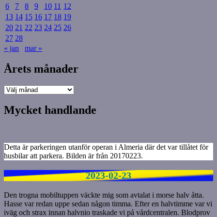
6
7
8
9
10
11
12
13
14
15
16
17
18
19
20
21
22
23
24
25
26
27
28
« jan
mar »
Årets månader
Årets
månader
Mycket handlande
Detta är parkeringen utanför operan i Almeria där det var tillåtet för
husbilar att parkera. Bilden är från 20170223.
2023-02-23
Den trogna mobiltuppen väckte mig som avtalat i morse halv åtta.
Hasse var redan uppe sedan någon timma. Efter en halvtimme var vi
iväg och strax innan halvnio traskade vi på vårdcentralen. Blodprov