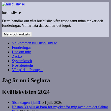
Hoppa
till
husbilsliv.se
innehåll
Detta handlar om vårt husbilsliv, våra resor samt mina tankar och
funderingar. Vi har lata dar och tar det lugnt.
Meny och widgets
Välkommen till Husbilsliv.se
Funderingar
Lite om mig
Zacko
Systemkrach
Nostalgigodis
Vår pärla i Portugal
Jag är nu i Seglora
Kvällskvisten 2024
Sista dagen i juli!!!
31 juli, 2026
Nästan 30 plus är bara för mycket för mig även om det fläktar