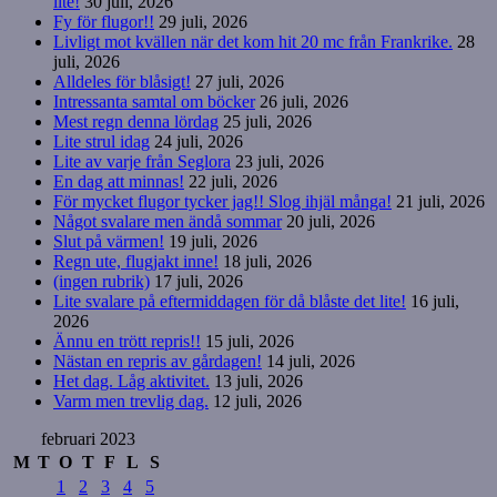
lite!
30 juli, 2026
Fy för flugor!!
29 juli, 2026
Livligt mot kvällen när det kom hit 20 mc från Frankrike.
28
juli, 2026
Alldeles för blåsigt!
27 juli, 2026
Intressanta samtal om böcker
26 juli, 2026
Mest regn denna lördag
25 juli, 2026
Lite strul idag
24 juli, 2026
Lite av varje från Seglora
23 juli, 2026
En dag att minnas!
22 juli, 2026
För mycket flugor tycker jag!! Slog ihjäl många!
21 juli, 2026
Något svalare men ändå sommar
20 juli, 2026
Slut på värmen!
19 juli, 2026
Regn ute, flugjakt inne!
18 juli, 2026
(ingen rubrik)
17 juli, 2026
Lite svalare på eftermiddagen för då blåste det lite!
16 juli,
2026
Ännu en trött repris!!
15 juli, 2026
Nästan en repris av gårdagen!
14 juli, 2026
Het dag. Låg aktivitet.
13 juli, 2026
Varm men trevlig dag.
12 juli, 2026
februari 2023
M
T
O
T
F
L
S
1
2
3
4
5