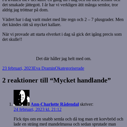
det smakade jättegott. I år har vi verkligen ätit många semlor, tror
aldrig jag tröttnar på dom.
Vädret har i dag varit mulet med lite regn och 2 – 7 plusgrader. Men
det kändes rätt så mycket kallare.
När vi provade att starta elverket i dag så gick det igång precis som
det skulle!!
Det där håller jag helt med om.
Postat
Författare
Kategorier
23 februari, 2023
Eva Dramin
Okategoriserade
2 reaktioner till “Mycket handlande”
Ann-Charlotte Rådendal
skriver:
24 februari, 2023 kl. 21:12
Fick tips om en snabb semla och då tog man ett korvbröd och
lade en sträng med mandelmassa och sedan sprutade man