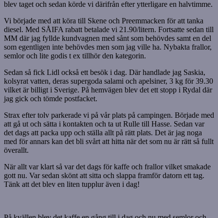
blev taget och sedan körde vi därifrån efter ytterligare en halvtimme.
Vi började med att köra till Skene och Preemmacken för att tanka
diesel. Med SÅIFA rabatt betalade vi 21.90/litern. Fortsatte sedan till
MM där jag fyllde kundvagnen med sånt som behövdes samt en del
som egentligen inte behövdes men som jag ville ha. Nybakta frallor,
semlor och lite godis t ex tillhör den kategorin.
Sedan så fick Lidl också ett besök i dag. Där handlade jag Saskia,
kolsyrat vatten, deras supergoda salami och apelsiner, 3 kg för 39.30
vilket är billigt i Sverige. På hemvägen blev det ett stopp i Rydal där
jag gick och tömde postfacket.
Strax efter tolv parkerade vi på vår plats på campingen. Började med
att gå ut och sätta i kontakten och ta ut Rulle till Hasse. Sedan var
det dags att packa upp och ställa allt på rätt plats. Det är jag noga
med för annars kan det bli svårt att hitta när det som nu är rätt så fullt
överallt.
När allt var klart så var det dags för kaffe och frallor vilket smakade
gott nu. Var sedan skönt att sitta och slappa framför datorn ett tag.
Tänk att det blev en liten tupplur även i dag!
På kvällen blev det kaffe en gång till i dag och nu med semlor och