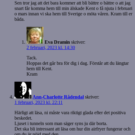
Sen tror jag att det bara kommer att bli bättre o bättre o att jag
snart får komma hem till min älskade Kent o få njuta i februari
o mars innan vi ska hem till Sverige o möta våren. Kram till er
båda.
Eva Dramin
skriver:
2 februari, 2023 kl. 14:30
Tack.
Hoppas det går bra för dig i dag. Förstår att du längtar
hem till Kent.
Kram
Ann-Charlotte Rådendal
skriver:
1 februari, 2023 kl. 22:11
Härligt att läsa, ni måste vara riktigt glada efter det positiva
beskedet.
Ljuset i tunneln som man säger syns ju där borta.
Det ska bli intressant att läsa om hur din airfryer fungerar och
om du är nöjd med den.