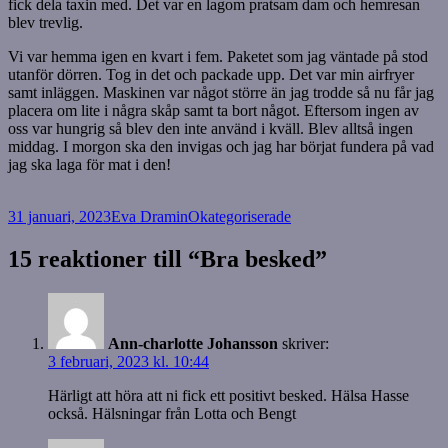
fick dela taxin med. Det var en lagom pratsam dam och hemresan
blev trevlig.
Vi var hemma igen en kvart i fem. Paketet som jag väntade på stod
utanför dörren. Tog in det och packade upp. Det var min airfryer
samt inläggen. Maskinen var något större än jag trodde så nu får jag
placera om lite i några skåp samt ta bort något. Eftersom ingen av
oss var hungrig så blev den inte använd i kväll. Blev alltså ingen
middag. I morgon ska den invigas och jag har börjat fundera på vad
jag ska laga för mat i den!
Postat
Författare
Kategorier
31 januari, 2023
Eva Dramin
Okategoriserade
15 reaktioner till “Bra besked”
Ann-charlotte Johansson
skriver:
3 februari, 2023 kl. 10:44
Härligt att höra att ni fick ett positivt besked. Hälsa Hasse
också. Hälsningar från Lotta och Bengt