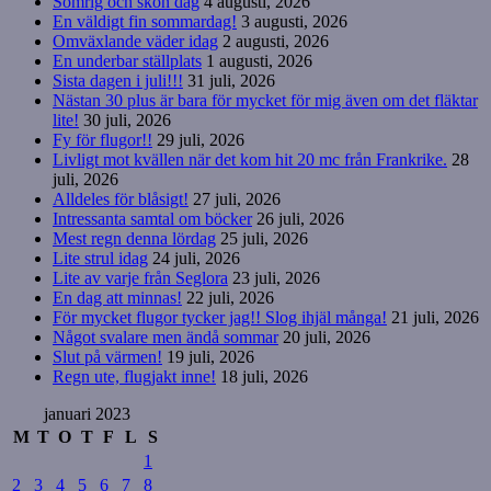
Somrig och skön dag
4 augusti, 2026
En väldigt fin sommardag!
3 augusti, 2026
Omväxlande väder idag
2 augusti, 2026
En underbar ställplats
1 augusti, 2026
Sista dagen i juli!!!
31 juli, 2026
Nästan 30 plus är bara för mycket för mig även om det fläktar
lite!
30 juli, 2026
Fy för flugor!!
29 juli, 2026
Livligt mot kvällen när det kom hit 20 mc från Frankrike.
28
juli, 2026
Alldeles för blåsigt!
27 juli, 2026
Intressanta samtal om böcker
26 juli, 2026
Mest regn denna lördag
25 juli, 2026
Lite strul idag
24 juli, 2026
Lite av varje från Seglora
23 juli, 2026
En dag att minnas!
22 juli, 2026
För mycket flugor tycker jag!! Slog ihjäl många!
21 juli, 2026
Något svalare men ändå sommar
20 juli, 2026
Slut på värmen!
19 juli, 2026
Regn ute, flugjakt inne!
18 juli, 2026
januari 2023
M
T
O
T
F
L
S
1
2
3
4
5
6
7
8