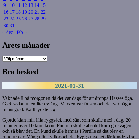
9
10
11
12
13
14
15
16
17
18
19
20
21
22
23
24
25
26
27
28
29
30
31
« dec
feb »
Årets månader
Årets
månader
Bra besked
2021-01-31
Vaknade 8 på morgonen då det var dags för att droppa Hasses öga.
Gick sedan ut en liten sväng. Marken var frusen och det var någon
minusgrad. Kallt tyckte jag.
Gjorde klart min lilla ryggsäck med sånt som skulle med i dag. 20
minuter över 10 kom taxin. Föraren skulle absolut köra grusvägen
och så blev det. En kund skulle hämtas i Partille så det blev en
rundtur där. Många fina villor och det byggs mycket där kunde vi se.