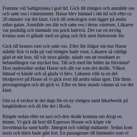
Framme vid Sahlgrenska i god tid. Gick till röntgen och anmälde oss
och satte oss i väntrummet. Hasse blev hämtad i rätt tid och efter ca
20 minuter var det klart. Gick till onkologen som ligger på andra
sidan gatan. Anmälde oss där och satte oss i deras väntrum. Läkaren
var punktlig och hämtade oss prick halvtvå. Det var en trevlig
kvinna som vi gillade med en gång och fick stort förtroende för.
Gick till hennes rum och satte oss. Efter lite frågor om hur Hasse
mådde fick vi reda på vad röntgen hade visat. Läkaren så väldigt
glad ut när hon, till vår stora glädje, talade om att resultatet av
behandlingen var mycket bra. Till och med lite bättre än förväntat!
Hon undersökte sedan Hasse och allt var som det skulle. Vilken
lättnad vi kände och så glada vi blev. Läkaren ville ta en del
blodprover på Hasse så vi gick över till andra sidan igen. Där finns
provtagningen och dit gick vi. Efter en liten stunds väntan så var det
klart.
Om ca 4 veckor är det dags för en ny röntgen samt läkarbesök på
lungkliniken och då blir det i Borås.
Ringde sedan efter en taxi och den skulle komma om drygt en
timme. Vi gick då bort till Espresso House och köpte vår
favoritmacka samt kaffe. Jättegott och väldigt mättande. Sedan kom
taxin och tiden hade gått fort. En passagerare till hämtades som vi