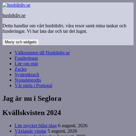
Hoppa
till
husbilsliv.se
innehåll
Detta handlar om vårt husbilsliv, våra resor samt mina tankar och
funderingar. Vi har lata dar och tar det lugnt.
Meny och widgets
Välkommen till Husbilsliv.se
Funderingar
Lite om mig
Zacko
Systemkrach
Nostalgigodis
Vår pärla i Portugal
Jag är nu i Seglora
Kvällskvisten 2024
Lite mycket blåst idag
6 augusti, 2026
Växlande vindar
5 augusti, 2026