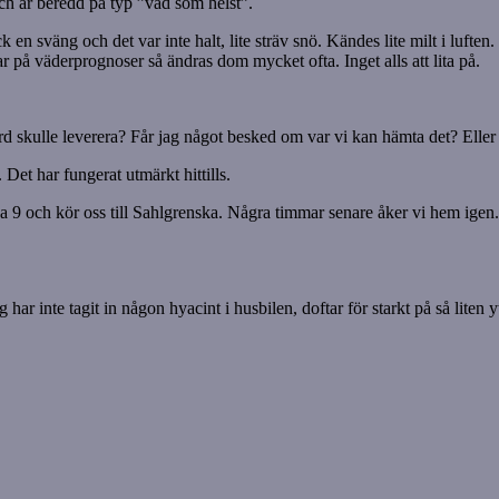
 och är beredd på typ ”vad som helst”.
 en sväng och det var inte halt, lite sträv snö. Kändes lite milt i lufte
lar på väderprognoser så ändras dom mycket ofta. Inget alls att lita på.
skulle leverera? Får jag något besked om var vi kan hämta det? Eller l
Det har fungerat utmärkt hittills.
 9 och kör oss till Sahlgrenska. Några timmar senare åker vi hem igen. K
g har inte tagit in någon hyacint i husbilen, doftar för starkt på så liten y