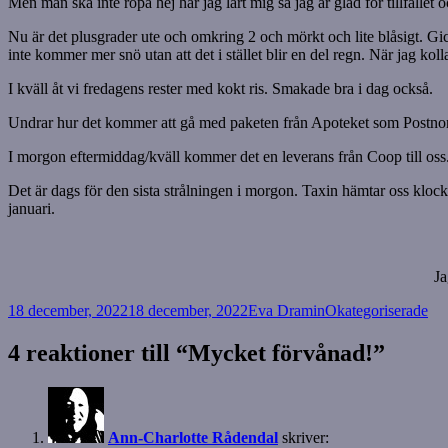
Men man ska inte ropa hej har jag lärt mig så jag är glad för tillfället
Nu är det plusgrader ute och omkring 2 och mörkt och lite blåsigt. Gick
inte kommer mer snö utan att det i stället blir en del regn. När jag kol
I kväll åt vi fredagens rester med kokt ris. Smakade bra i dag också.
Undrar hur det kommer att gå med paketen från Apoteket som Postnord 
I morgon eftermiddag/kväll kommer det en leverans från Coop till oss. 
Det är dags för den sista strålningen i morgon. Taxin hämtar oss klocka
januari.
Ja
Postat
Författare
Kategorier
18 december, 2022
18 december, 2022
Eva Dramin
Okategoriserade
4 reaktioner till “Mycket förvånad!”
Ann-Charlotte Rådendal
skriver: