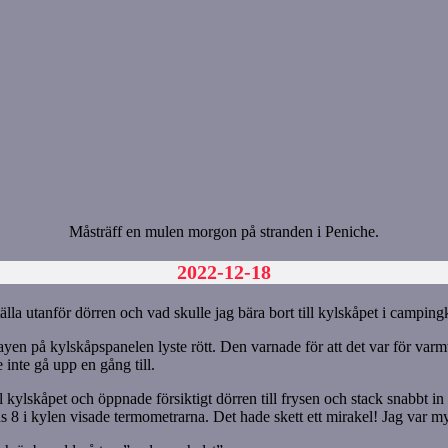
Måsträff en mulen morgon på stranden i Peniche.
2022-12-18
tälla utanför dörren och vad skulle jag bära bort till kylskåpet i campi
en på kylskåpspanelen lyste rött. Den varnade för att det var för varmt i
inte gå upp en gång till.
l kylskåpet och öppnade försiktigt dörren till frysen och stack snabbt i
lus 8 i kylen visade termometrarna. Det hade skett ett mirakel! Jag var 