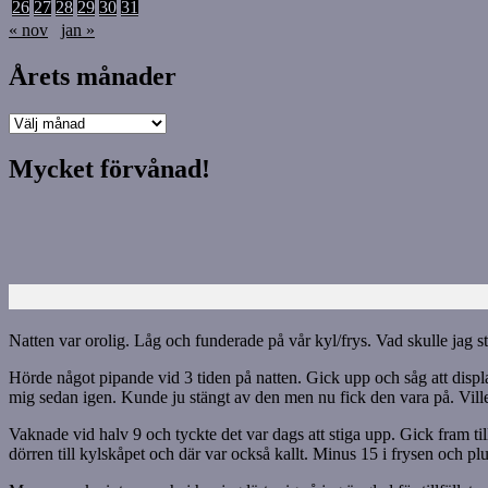
26
27
28
29
30
31
« nov
jan »
Årets månader
Årets
månader
Mycket förvånad!
Natten var orolig. Låg och funderade på vår kyl/frys. Vad skulle jag s
Hörde något pipande vid 3 tiden på natten. Gick upp och såg att display
mig sedan igen. Kunde ju stängt av den men nu fick den vara på. Ville 
Vaknade vid halv 9 och tyckte det var dags att stiga upp. Gick fram til
dörren till kylskåpet och där var också kallt. Minus 15 i frysen och p