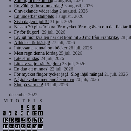
Somrig och skön dag
4 augusti, 2026
En väldigt fin sommardag!
3 augusti, 2026
Omväxlande väder idag
2 augusti, 2026
En underbar ställplats
1 augusti, 2026
Sista dagen i juli!!!
31 juli, 2026
Nästan 30 plus är bara för mycket för mig även om det fläktar li
Fy för flugor!!
29 juli, 2026
Livligt mot kvällen när det kom hit 20 mc från Frankrike.
28 ju
Alldeles för blåsigt!
27 juli, 2026
Intressanta samtal om böcker
26 juli, 2026
Mest regn denna lördag
25 juli, 2026
Lite strul idag
24 juli, 2026
Lite av varje från Seglora
23 juli, 2026
En dag att minnas!
22 juli, 2026
För mycket flugor tycker jag!! Slog ihjäl många!
21 juli, 2026
Något svalare men ändå sommar
20 juli, 2026
Slut på värmen!
19 juli, 2026
december 2022
M
T
O
T
F
L
S
1
2
3
4
5
6
7
8
9
10
11
12
13
14
15
16
17
18
19
20
21
22
23
24
25