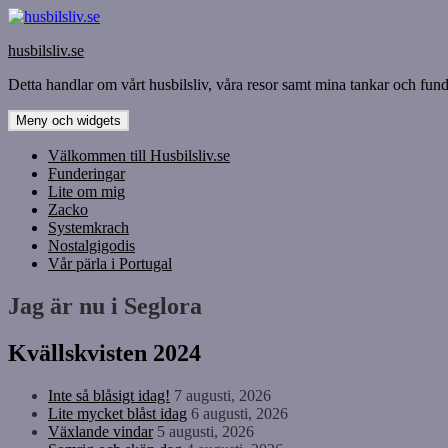
Hoppa
till
husbilsliv.se
innehåll
Detta handlar om vårt husbilsliv, våra resor samt mina tankar och funde
Meny och widgets
Välkommen till Husbilsliv.se
Funderingar
Lite om mig
Zacko
Systemkrach
Nostalgigodis
Vår pärla i Portugal
Jag är nu i Seglora
Kvällskvisten 2024
Inte så blåsigt idag!
7 augusti, 2026
Lite mycket blåst idag
6 augusti, 2026
Växlande vindar
5 augusti, 2026