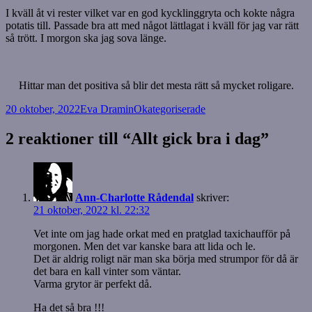
I kväll åt vi rester vilket var en god kycklinggryta och kokte några
potatis till. Passade bra att med något lättlagat i kväll för jag var rätt
så trött. I morgon ska jag sova länge.
Hittar man det positiva så blir det mesta rätt så mycket roligare.
Postat
Författare
Kategorier
20 oktober, 2022
Eva Dramin
Okategoriserade
2 reaktioner till “Allt gick bra i dag”
Ann-Charlotte Rådendal
skriver:
21 oktober, 2022 kl. 22:32
Vet inte om jag hade orkat med en pratglad taxichaufför på
morgonen. Men det var kanske bara att lida och le.
Det är aldrig roligt när man ska börja med strumpor för då är
det bara en kall vinter som väntar.
Varma grytor är perfekt då.
Ha det så bra !!!