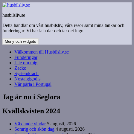
Hoppa
till
husbilsliv.se
innehåll
Detta handlar om vårt husbilsliv, våra resor samt mina tankar och
funderingar. Vi har lata dar och tar det lugnt.
Meny och widgets
Välkommen till Husbilsliv.se
Funderingar
Lite om mig
Zacko
Systemkrach
Nostalgigodis
Vår pärla i Portugal
Jag är nu i Seglora
Kvällskvisten 2024
Växlande vindar
5 augusti, 2026
Somrig och skön dag
4 augusti, 2026