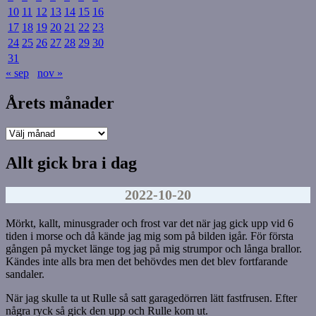
10
11
12
13
14
15
16
17
18
19
20
21
22
23
24
25
26
27
28
29
30
31
« sep
nov »
Årets månader
Årets
månader
Allt gick bra i dag
2022-10-20
Mörkt, kallt, minusgrader och frost var det när jag gick upp vid 6
tiden i morse och då kände jag mig som på bilden igår. För första
gången på mycket länge tog jag på mig strumpor och långa brallor.
Kändes inte alls bra men det behövdes men det blev fortfarande
sandaler.
När jag skulle ta ut Rulle så satt garagedörren lätt fastfrusen. Efter
några ryck så gick den upp och Rulle kom ut.