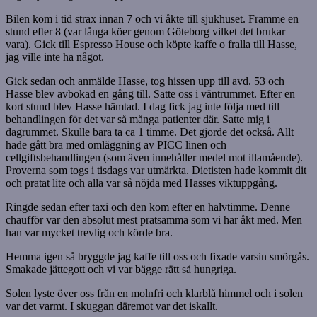
Bilen kom i tid strax innan 7 och vi åkte till sjukhuset. Framme en
stund efter 8 (var långa köer genom Göteborg vilket det brukar
vara). Gick till Espresso House och köpte kaffe o fralla till Hasse,
jag ville inte ha något.
Gick sedan och anmälde Hasse, tog hissen upp till avd. 53 och
Hasse blev avbokad en gång till. Satte oss i väntrummet. Efter en
kort stund blev Hasse hämtad. I dag fick jag inte följa med till
behandlingen för det var så många patienter där. Satte mig i
dagrummet. Skulle bara ta ca 1 timme. Det gjorde det också. Allt
hade gått bra med omläggning av PICC linen och
cellgiftsbehandlingen (som även innehåller medel mot illamående).
Proverna som togs i tisdags var utmärkta. Dietisten hade kommit dit
och pratat lite och alla var så nöjda med Hasses viktuppgång.
Ringde sedan efter taxi och den kom efter en halvtimme. Denne
chaufför var den absolut mest pratsamma som vi har åkt med. Men
han var mycket trevlig och körde bra.
Hemma igen så bryggde jag kaffe till oss och fixade varsin smörgås.
Smakade jättegott och vi var bägge rätt så hungriga.
Solen lyste över oss från en molnfri och klarblå himmel och i solen
var det varmt. I skuggan däremot var det iskallt.