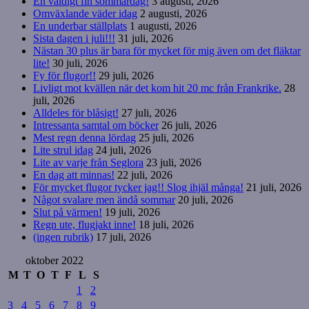
En väldigt fin sommardag!
3 augusti, 2026
Omväxlande väder idag
2 augusti, 2026
En underbar ställplats
1 augusti, 2026
Sista dagen i juli!!!
31 juli, 2026
Nästan 30 plus är bara för mycket för mig även om det fläktar
lite!
30 juli, 2026
Fy för flugor!!
29 juli, 2026
Livligt mot kvällen när det kom hit 20 mc från Frankrike.
28
juli, 2026
Alldeles för blåsigt!
27 juli, 2026
Intressanta samtal om böcker
26 juli, 2026
Mest regn denna lördag
25 juli, 2026
Lite strul idag
24 juli, 2026
Lite av varje från Seglora
23 juli, 2026
En dag att minnas!
22 juli, 2026
För mycket flugor tycker jag!! Slog ihjäl många!
21 juli, 2026
Något svalare men ändå sommar
20 juli, 2026
Slut på värmen!
19 juli, 2026
Regn ute, flugjakt inne!
18 juli, 2026
(ingen rubrik)
17 juli, 2026
oktober 2022
M
T
O
T
F
L
S
1
2
3
4
5
6
7
8
9