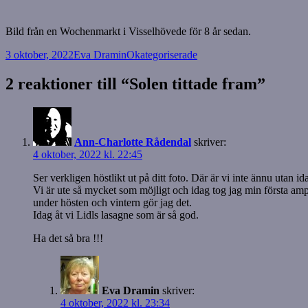
Bild från en Wochenmarkt i Visselhövede för 8 år sedan.
Postat
Författare
Kategorier
3 oktober, 2022
Eva Dramin
Okategoriserade
2 reaktioner till “Solen tittade fram”
Ann-Charlotte Rådendal
skriver:
4 oktober, 2022 kl. 22:45
Ser verkligen höstlikt ut på ditt foto. Där är vi inte ännu utan i
Vi är ute så mycket som möjligt och idag tog jag min första am
under hösten och vintern gör jag det.
Idag åt vi Lidls lasagne som är så god.
Ha det så bra !!!
Eva Dramin
skriver:
4 oktober, 2022 kl. 23:34