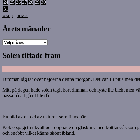
24
25
26
27
28
29
30
31
« sep
nov »
Årets månader
Årets
månader
Solen tittade fram
Dimman låg tät över nejderna denna morgon. Det var 13 plus men det kän
Mitt på dagen hade solen tagit bort dimman och lyste lite blekt men vän
passa på att gå ut lite då.
En bild av en del av naturen som finns här.
Kokte spagetti i kväll och öppnade en glasburk med köttfärssås som jag
och snabbt vilket känns skönt ibland.