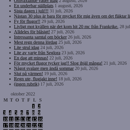
Omväxlande väder idag
2 augusti, 2026
En underbar ställplats
1 augusti, 2026
Sista dagen i juli!!!
31 juli, 2026
Nästan 30 plus är bara för mycket för mig även om det fläktar li
Fy för flugor!!
29 juli, 2026
Livligt mot kvällen när det kom hit 20 mc från Frankrike.
28 ju
Alldeles för blåsigt!
27 juli, 2026
Intressanta samtal om böcker
26 juli, 2026
Mest regn denna lördag
25 juli, 2026
Lite strul idag
24 juli, 2026
Lite av varje från Seglora
23 juli, 2026
En dag att minnas!
22 juli, 2026
För mycket flugor tycker jag!! Slog ihjäl många!
21 juli, 2026
Något svalare men ändå sommar
20 juli, 2026
Slut på värmen!
19 juli, 2026
Regn ute, flugjakt inne!
18 juli, 2026
(ingen rubrik)
17 juli, 2026
oktober 2022
M
T
O
T
F
L
S
1
2
3
4
5
6
7
8
9
10
11
12
13
14
15
16
17
18
19
20
21
22
23