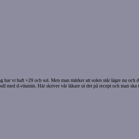
dag har vi haft +29 och sol. Men man märker att solen står lägre nu och det
pull med d-vitamin. Här skriver vår läkare ut det på recept och man s