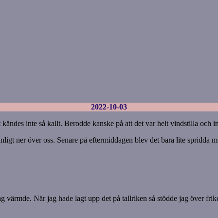
2022-10-03
des inte så kallt. Berodde kanske på att det var helt vindstilla och int
ligt ner över oss. Senare på eftermiddagen blev det bara lite spridda mo
 värmde. När jag hade lagt upp det på tallriken så stödde jag över frik