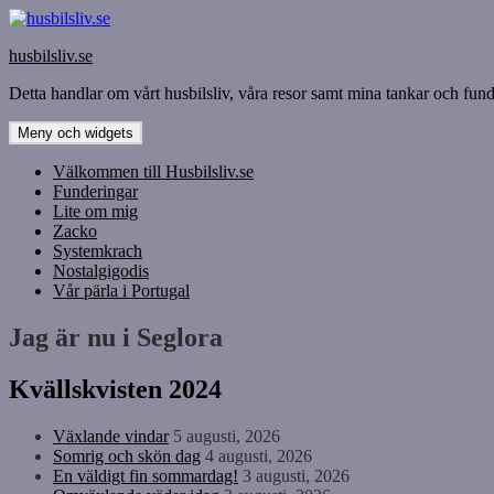
Hoppa
till
husbilsliv.se
innehåll
Detta handlar om vårt husbilsliv, våra resor samt mina tankar och funde
Meny och widgets
Välkommen till Husbilsliv.se
Funderingar
Lite om mig
Zacko
Systemkrach
Nostalgigodis
Vår pärla i Portugal
Jag är nu i Seglora
Kvällskvisten 2024
Växlande vindar
5 augusti, 2026
Somrig och skön dag
4 augusti, 2026
En väldigt fin sommardag!
3 augusti, 2026