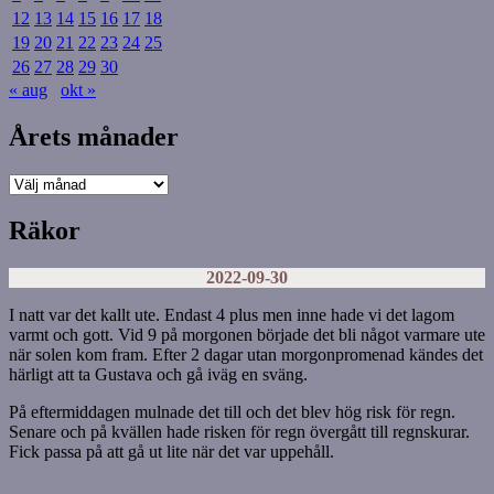
12
13
14
15
16
17
18
19
20
21
22
23
24
25
26
27
28
29
30
« aug
okt »
Årets månader
Årets
månader
Räkor
2022-09-30
I natt var det kallt ute. Endast 4 plus men inne hade vi det lagom
varmt och gott. Vid 9 på morgonen började det bli något varmare ute
när solen kom fram. Efter 2 dagar utan morgonpromenad kändes det
härligt att ta Gustava och gå iväg en sväng.
På eftermiddagen mulnade det till och det blev hög risk för regn.
Senare och på kvällen hade risken för regn övergått till regnskurar.
Fick passa på att gå ut lite när det var uppehåll.