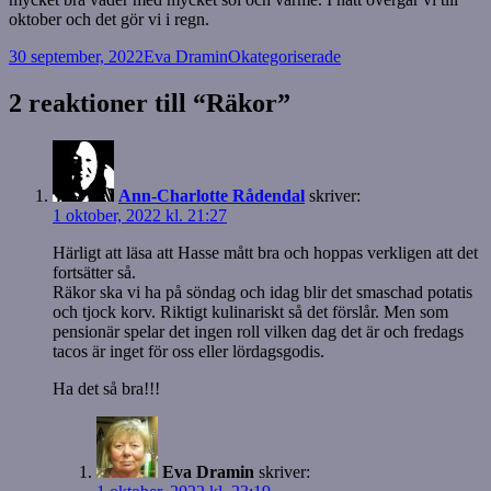
oktober och det gör vi i regn.
Postat
Författare
Kategorier
30 september, 2022
Eva Dramin
Okategoriserade
2 reaktioner till “Räkor”
Ann-Charlotte Rådendal
skriver:
1 oktober, 2022 kl. 21:27
Härligt att läsa att Hasse mått bra och hoppas verkligen att det
fortsätter så.
Räkor ska vi ha på söndag och idag blir det smaschad potatis
och tjock korv. Riktigt kulinariskt så det förslår. Men som
pensionär spelar det ingen roll vilken dag det är och fredags
tacos är inget för oss eller lördagsgodis.
Ha det så bra!!!
Eva Dramin
skriver: