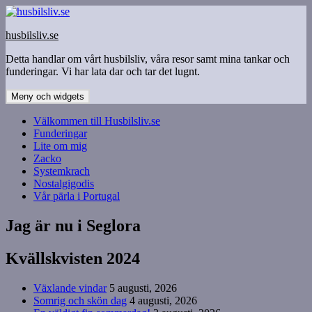
Hoppa
till
husbilsliv.se
innehåll
Detta handlar om vårt husbilsliv, våra resor samt mina tankar och
funderingar. Vi har lata dar och tar det lugnt.
Meny och widgets
Välkommen till Husbilsliv.se
Funderingar
Lite om mig
Zacko
Systemkrach
Nostalgigodis
Vår pärla i Portugal
Jag är nu i Seglora
Kvällskvisten 2024
Växlande vindar
5 augusti, 2026
Somrig och skön dag
4 augusti, 2026