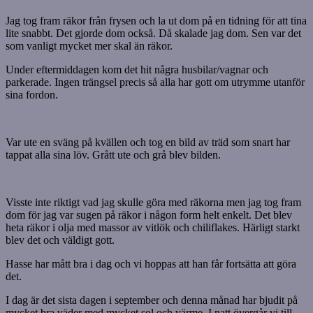
Jag tog fram räkor från frysen och la ut dom på en tidning för att tina
lite snabbt. Det gjorde dom också. Då skalade jag dom. Sen var det
som vanligt mycket mer skal än räkor.
Under eftermiddagen kom det hit några husbilar/vagnar och
parkerade. Ingen trängsel precis så alla har gott om utrymme utanför
sina fordon.
Var ute en sväng på kvällen och tog en bild av träd som snart har
tappat alla sina löv. Grått ute och grå blev bilden.
Visste inte riktigt vad jag skulle göra med räkorna men jag tog fram
dom för jag var sugen på räkor i någon form helt enkelt. Det blev
heta räkor i olja med massor av vitlök och chiliflakes. Härligt starkt
blev det och väldigt gott.
Hasse har mått bra i dag och vi hoppas att han får fortsätta att göra
det.
I dag är det sista dagen i september och denna månad har bjudit på
mycket bra väder med mycket sol och värme. I natt övergår vi till