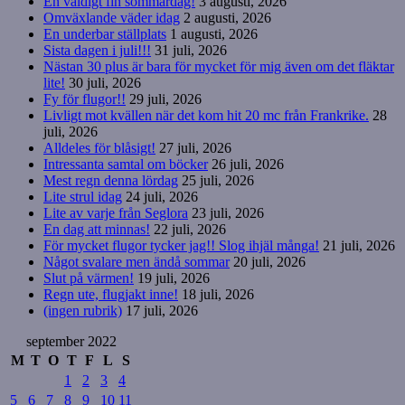
En väldigt fin sommardag!
3 augusti, 2026
Omväxlande väder idag
2 augusti, 2026
En underbar ställplats
1 augusti, 2026
Sista dagen i juli!!!
31 juli, 2026
Nästan 30 plus är bara för mycket för mig även om det fläktar
lite!
30 juli, 2026
Fy för flugor!!
29 juli, 2026
Livligt mot kvällen när det kom hit 20 mc från Frankrike.
28
juli, 2026
Alldeles för blåsigt!
27 juli, 2026
Intressanta samtal om böcker
26 juli, 2026
Mest regn denna lördag
25 juli, 2026
Lite strul idag
24 juli, 2026
Lite av varje från Seglora
23 juli, 2026
En dag att minnas!
22 juli, 2026
För mycket flugor tycker jag!! Slog ihjäl många!
21 juli, 2026
Något svalare men ändå sommar
20 juli, 2026
Slut på värmen!
19 juli, 2026
Regn ute, flugjakt inne!
18 juli, 2026
(ingen rubrik)
17 juli, 2026
september 2022
M
T
O
T
F
L
S
1
2
3
4
5
6
7
8
9
10
11