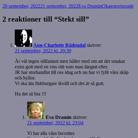
Postat
Författare
Kategorier
20 september, 2022
21 september, 2022
Eva Dramin
Okategoriserade
2 reaktioner till “Stekt sill”
Ann-Charlotte Rådendal
skriver:
21 september, 2022 kl. 20:39
Är väl ingen sillfantast men håller med om att det smakar
extra gott med en viss rätt som man längtat efter.
JR har storhandlat till oss idag och nu har vi fyllt våra skåp
och hyllor.
Vi ska äta fiskburgare ikväll och det är så gott.
Ha det så bra !!!
Eva Dramin
skriver:
21 september, 2022 kl. 23:04
Vi har alla våra favoriter.