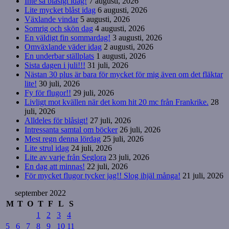
Inte så blåsigt idag!
7 augusti, 2026
Lite mycket blåst idag
6 augusti, 2026
Växlande vindar
5 augusti, 2026
Somrig och skön dag
4 augusti, 2026
En väldigt fin sommardag!
3 augusti, 2026
Omväxlande väder idag
2 augusti, 2026
En underbar ställplats
1 augusti, 2026
Sista dagen i juli!!!
31 juli, 2026
Nästan 30 plus är bara för mycket för mig även om det fläktar
lite!
30 juli, 2026
Fy för flugor!!
29 juli, 2026
Livligt mot kvällen när det kom hit 20 mc från Frankrike.
28
juli, 2026
Alldeles för blåsigt!
27 juli, 2026
Intressanta samtal om böcker
26 juli, 2026
Mest regn denna lördag
25 juli, 2026
Lite strul idag
24 juli, 2026
Lite av varje från Seglora
23 juli, 2026
En dag att minnas!
22 juli, 2026
För mycket flugor tycker jag!! Slog ihjäl många!
21 juli, 2026
september 2022
M
T
O
T
F
L
S
1
2
3
4
5
6
7
8
9
10
11