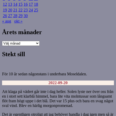
12
13
14
15
16
17
18
19
20
21
22
23
24
25
26
27
28
29
30
« aug
okt »
Årets månader
Årets
månader
Stekt sill
För 10 år sedan någonstans i underbara Moseldalen.
2022-09-20
Att klaga på vädret går inte i dag heller. Solen lyste ner över oss från
en i stort sett klarblå himmel, bara lite vita molntussar som långsamt
flöt fram högt uppe i det blå. Det var 15 plus och bara en svag något
sval vind. Blev en härlig morgonpromenad.
Det är egentligen otroligt att jag behöver handla i dag igen men så är