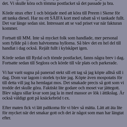
det. Vi skulle köra och tömma postfacket så det passade ju bra.
Körde strax efter 1 och började med att köra till Preem i Skene för
att tanka diesel. Har nu ett SÅIFA kort med rabatt så vi tankade fullt.
Det var länge sedan sist. Intressant att se vad priset var när fakturan
kommer.
Fortsatt till MM. Inte så mycket folk som handlade, mer personal
som fyllde på i dom halvtomma hyllorna. Så blev det en hel del till
handlat i dag också. Rejält fullt i kylskåpet igen.
Körde sedan till Rydal och tömde postfacket, fanns några brev i dag.
Fortsatte sedan till Seglora och körde till vår plats och parkerade.
Vi har varit sugna på panerad stekt sill ett tag så jag köpte alltså sill i
dag. Dom var lagom i storlek tyckte jag. Köpte även mospotatis för
till detta vill jag ha hemlagat mos. Det smakade precis så gott som vi
trodde det skulle göra. Faktiskt lite godare och moset var jättegott.
Blev några sillar kvar som jag la in med massor av lök i ättikslag. Är
också väldigt gott på knäckebröd t ex.
Efter maten fick vi lätt paltkoma för vi blev så mätta. Lätt att äta lite
för mycket när det smakar gott och det är något som man har längtat
efter.