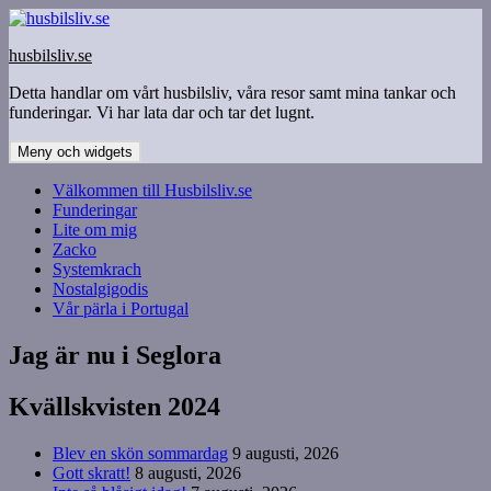
Hoppa
till
husbilsliv.se
innehåll
Detta handlar om vårt husbilsliv, våra resor samt mina tankar och
funderingar. Vi har lata dar och tar det lugnt.
Meny och widgets
Välkommen till Husbilsliv.se
Funderingar
Lite om mig
Zacko
Systemkrach
Nostalgigodis
Vår pärla i Portugal
Jag är nu i Seglora
Kvällskvisten 2024
Blev en skön sommardag
9 augusti, 2026
Gott skratt!
8 augusti, 2026