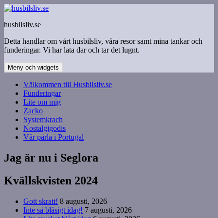
Hoppa
till
husbilsliv.se
innehåll
Detta handlar om vårt husbilsliv, våra resor samt mina tankar och
funderingar. Vi har lata dar och tar det lugnt.
Meny och widgets
Välkommen till Husbilsliv.se
Funderingar
Lite om mig
Zacko
Systemkrach
Nostalgigodis
Vår pärla i Portugal
Jag är nu i Seglora
Kvällskvisten 2024
Gott skratt!
8 augusti, 2026
Inte så blåsigt idag!
7 augusti, 2026