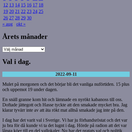
12
13
14
15
16
17
18
19
20
21
22
23
24
25
26
27
28
29
30
« aug
okt »
Årets månader
Årets
månader
Val i dag.
2022-09-11
Mulet på morgonen och det börjar bli det vanliga nuförtiden. 15 plus
och uppemot 19 under dagen.
En snäll granne kom hit och lämnade en nyrökt kabanoss till oss.
Doftade jättegott och Hasse tyckte att den smakade mycket bra. Jag
klarar tyvärr inte av att äta rökt mat alltså smakade jag inte på den.
I dag har det varit val i Sverige. Vi har ju förhandsröstat och det var
ju bra för då kunde vi ta det lugnt i dag. Hörde på radion att det var
långa köer till en del vallokaler. Nu har det pratats val och politik