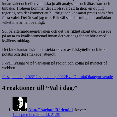
innan valet och efter valet ska ju allt analyseras och ältas fram och
tillbaka. Troligen kommer det att bli svårt att få ihop en duglig
regering och det kommer att bli rörigt och kaosartat precis som efter
förra valet. Det är vad jag tror. Blir väl sandkastningen i sandlådan
vilket inte är helt ovanligt.
Sol på eftermiddagen/kvällen och det var riktigt skönt ute. Passade
på att ta en kvällspromenad innan det var dags för att börja med
kvällens middag.
Det blev kantarellsås med stekta skivor av fläskyttefilé och kokt
potatis och det smakade jättegott.
I kväll lyssnar vi på valvakan på radion och kollar på nyheter på
webben.
Postat
Författare
Kategorier
11 september, 2022
11 september, 2022
Eva Dramin
Okategoriserade
4 reaktioner till “Val i dag.”
Ann-Charlotte Rådendal
skriver:
12 september, 2022 kl. 21:39