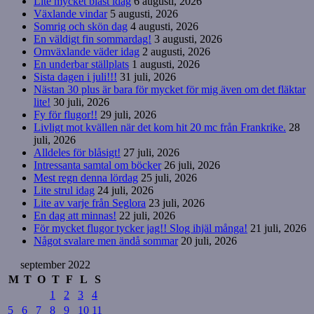
Lite mycket blåst idag
6 augusti, 2026
Växlande vindar
5 augusti, 2026
Somrig och skön dag
4 augusti, 2026
En väldigt fin sommardag!
3 augusti, 2026
Omväxlande väder idag
2 augusti, 2026
En underbar ställplats
1 augusti, 2026
Sista dagen i juli!!!
31 juli, 2026
Nästan 30 plus är bara för mycket för mig även om det fläktar
lite!
30 juli, 2026
Fy för flugor!!
29 juli, 2026
Livligt mot kvällen när det kom hit 20 mc från Frankrike.
28
juli, 2026
Alldeles för blåsigt!
27 juli, 2026
Intressanta samtal om böcker
26 juli, 2026
Mest regn denna lördag
25 juli, 2026
Lite strul idag
24 juli, 2026
Lite av varje från Seglora
23 juli, 2026
En dag att minnas!
22 juli, 2026
För mycket flugor tycker jag!! Slog ihjäl många!
21 juli, 2026
Något svalare men ändå sommar
20 juli, 2026
september 2022
M
T
O
T
F
L
S
1
2
3
4
5
6
7
8
9
10
11