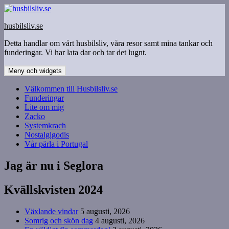
Hoppa
till
husbilsliv.se
innehåll
Detta handlar om vårt husbilsliv, våra resor samt mina tankar och
funderingar. Vi har lata dar och tar det lugnt.
Meny och widgets
Välkommen till Husbilsliv.se
Funderingar
Lite om mig
Zacko
Systemkrach
Nostalgigodis
Vår pärla i Portugal
Jag är nu i Seglora
Kvällskvisten 2024
Växlande vindar
5 augusti, 2026
Somrig och skön dag
4 augusti, 2026