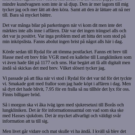
mindre kundvagnen som inte är så djup. Den är mer lagom till mig
tycker jag och mer lätt att den köra. Samt att den är lättare att nå ner
till. Bara så mycket bättre.
Det var många bilar på parkeringen när vi kom dit men inte det
märktes inte alls inne i affären. Där var det ingen trängsel alls och
det var ju positivt. Var inga problem med att hitta det som stod på
min inköpslista. Fanns abolut ingen brist på något alls här i dag.
Körde sedan till Rydal för att tömma postfacket. Fanns ett brev till
Hasse med ett brev från VGR med en kallelse till Lungkliniken som
vi även hade fått på 1177 och sms. Har begärt att få allt digitalt men
ändå så skickas det med brev. Vilket slöseri tycker jag.
Vi passade på att fika när vi stod i Rydal för det var tid för det tyckte
vi. Smakade gott med frallor som jag hade köpt i affären i dag. Men
så dyrt det hade blivit, 7.95 för en fralla så nu tillhör det lyx för oss.
Finns billigare bröd.
Så i morgon ska vi åka iväg igen med sjukresetaxi till Borås och
lungkliniken. Det är för informationssamtal om vad som ska ske
med Hasses sjukdom. Det är mycket allvarligt och väldigt svår
information att ta till sig.
Men livet går vidare och mat skulle vi ha ändå. I kväll så blev det