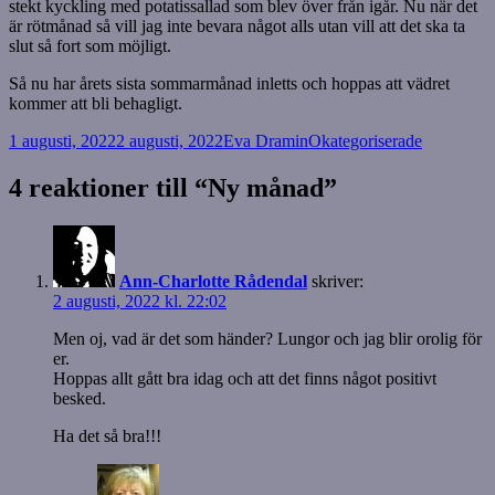
stekt kyckling med potatissallad som blev över från igår. Nu när det
är rötmånad så vill jag inte bevara något alls utan vill att det ska ta
slut så fort som möjligt.
Så nu har årets sista sommarmånad inletts och hoppas att vädret
kommer att bli behagligt.
Postat
Författare
Kategorier
1 augusti, 2022
2 augusti, 2022
Eva Dramin
Okategoriserade
4 reaktioner till “Ny månad”
Ann-Charlotte Rådendal
skriver:
2 augusti, 2022 kl. 22:02
Men oj, vad är det som händer? Lungor och jag blir orolig för
er.
Hoppas allt gått bra idag och att det finns något positivt
besked.
Ha det så bra!!!