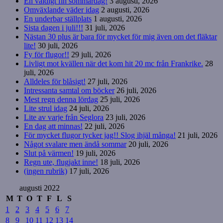
En väldigt fin sommardag!
3 augusti, 2026
Omväxlande väder idag
2 augusti, 2026
En underbar ställplats
1 augusti, 2026
Sista dagen i juli!!!
31 juli, 2026
Nästan 30 plus är bara för mycket för mig även om det fläktar
lite!
30 juli, 2026
Fy för flugor!!
29 juli, 2026
Livligt mot kvällen när det kom hit 20 mc från Frankrike.
28
juli, 2026
Alldeles för blåsigt!
27 juli, 2026
Intressanta samtal om böcker
26 juli, 2026
Mest regn denna lördag
25 juli, 2026
Lite strul idag
24 juli, 2026
Lite av varje från Seglora
23 juli, 2026
En dag att minnas!
22 juli, 2026
För mycket flugor tycker jag!! Slog ihjäl många!
21 juli, 2026
Något svalare men ändå sommar
20 juli, 2026
Slut på värmen!
19 juli, 2026
Regn ute, flugjakt inne!
18 juli, 2026
(ingen rubrik)
17 juli, 2026
augusti 2022
M
T
O
T
F
L
S
1
2
3
4
5
6
7
8
9
10
11
12
13
14