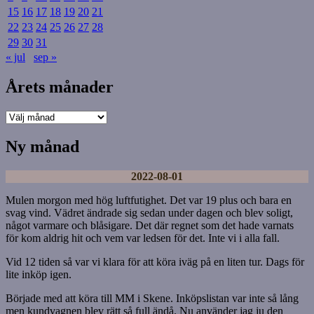
15
16
17
18
19
20
21
22
23
24
25
26
27
28
29
30
31
« jul
sep »
Årets månader
Årets
månader
Ny månad
2022-08-01
Mulen morgon med hög luftfutighet. Det var 19 plus och bara en
svag vind. Vädret ändrade sig sedan under dagen och blev soligt,
något varmare och blåsigare. Det där regnet som det hade varnats
för kom aldrig hit och vem var ledsen för det. Inte vi i alla fall.
Vid 12 tiden så var vi klara för att köra iväg på en liten tur. Dags för
lite inköp igen.
Började med att köra till MM i Skene. Inköpslistan var inte så lång
men kundvagnen blev rätt så full ändå. Nu använder jag ju den