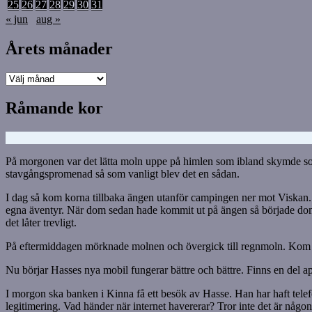
25
26
27
28
29
30
31
« jun
aug »
Årets månader
Årets
månader
Råmande kor
På morgonen var det lätta moln uppe på himlen som ibland skymde solen 
stavgångspromenad så som vanligt blev det en sådan.
I dag så kom korna tillbaka ängen utanför campingen ner mot Viska
egna äventyr. När dom sedan hade kommit ut på ängen så började dom 
det låter trevligt.
På eftermiddagen mörknade molnen och övergick till regnmoln. Kom en 
Nu börjar Hasses nya mobil fungerar bättre och bättre. Finns en del 
I morgon ska banken i Kinna få ett besök av Hasse. Han har haft telefon
legitimering. Vad händer när internet havererar? Tror inte det är någon