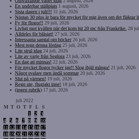
Omväxlande väder idag
2 augusti, 2026
En underbar ställplats
1 augusti, 2026
Sista dagen i juli!!!
31 juli, 2026
Nästan 30 plus är bara för mycket för mig även om det fläktar li
Fy för flugor!!
29 juli, 2026
Livligt mot kvällen när det kom hit 20 mc från Frankrike.
28 ju
Alldeles för blåsigt!
27 juli, 2026
Intressanta samtal om böcker
26 juli, 2026
Mest regn denna lördag
25 juli, 2026
Lite strul idag
24 juli, 2026
Lite av varje från Seglora
23 juli, 2026
En dag att minnas!
22 juli, 2026
För mycket flugor tycker jag!! Slog ihjäl många!
21 juli, 2026
Något svalare men ändå sommar
20 juli, 2026
Slut på värmen!
19 juli, 2026
Regn ute, flugjakt inne!
18 juli, 2026
(ingen rubrik)
17 juli, 2026
juli 2022
M
T
O
T
F
L
S
1
2
3
4
5
6
7
8
9
10
11
12
13
14
15
16
17
18
19
20
21
22
23
24