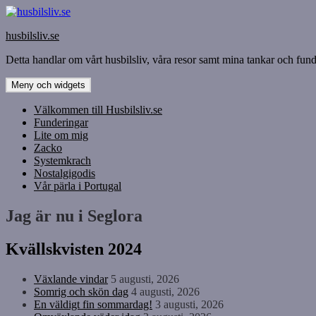
Hoppa
till
husbilsliv.se
innehåll
Detta handlar om vårt husbilsliv, våra resor samt mina tankar och funde
Meny och widgets
Välkommen till Husbilsliv.se
Funderingar
Lite om mig
Zacko
Systemkrach
Nostalgigodis
Vår pärla i Portugal
Jag är nu i Seglora
Kvällskvisten 2024
Växlande vindar
5 augusti, 2026
Somrig och skön dag
4 augusti, 2026
En väldigt fin sommardag!
3 augusti, 2026