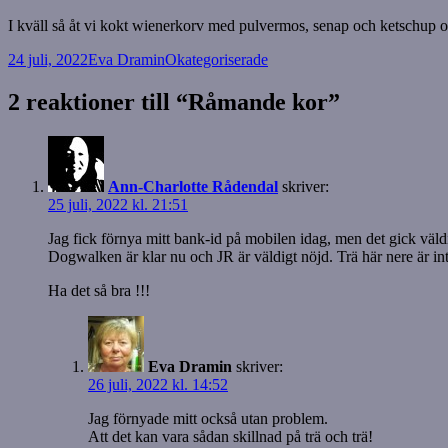
I kväll så åt vi kokt wienerkorv med pulvermos, senap och ketschup 
Postat
Författare
Kategorier
24 juli, 2022
Eva Dramin
Okategoriserade
2 reaktioner till “Råmande kor”
Ann-Charlotte Rådendal
skriver:
25 juli, 2022 kl. 21:51
Jag fick förnya mitt bank-id på mobilen idag, men det gick väld
Dogwalken är klar nu och JR är väldigt nöjd. Trä här nere är inte
Ha det så bra !!!
Eva Dramin
skriver:
26 juli, 2022 kl. 14:52
Jag förnyade mitt också utan problem.
Att det kan vara sådan skillnad på trä och trä!