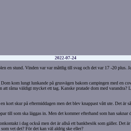
2022-07-24
en stund. Vinden var var måttlig till svag och det var 17 -20 plus. Jag
n. Dom kom lungt lunkande på grusvägen bakom campingen med en cowb
att råma väldigt mycket ett tag. Kanske pratade dom med varandra? Ljud
kort skur på eftermiddagen men det blev knappast vått ute. Det är så t
appar till som ska läggas in. Men det kommer efterhand som han saknar
kontakt i dag också men det är allså ett bankbesök som gäller. Det är ju
 som vet det? För det kan väl aldrig ske eller?