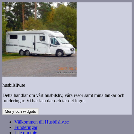
Hoppa
till
innehåll
husbilsliv.se
Detta handlar om vårt husbilsliv, våra resor samt mina tankar och
funderingar. Vi har lata dar och tar det lugnt.
Meny och widgets
Välkommen till Husbilsliv.se
Funderingar
Lite om mig