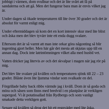
jobbigt i värmen, dom svullnar och det är lite svårt att få på
sandalerna och att gå. Men det fungerar bara man är envis vilket jag
är.
Under dagen så ökade temperaturen till lite över 30 grader och det är
absolut för varmt enligt mig.
Under eftermiddagen så kom det en kort intensiv skur med lite blixt
och åska men det blev tyvärr inte ett enda dugg svalare.
Eftersom det är så varmt att man inte orkar göra någonting så blir
ingenting gjort heller. Men här går det mesta att skjutas upp till en
annan dag. Dock inte latrintömningen vilket alla med husbil vet.
Vatten dricker jag litervis av och det skvalpar i magen när jag rör på
mig.
Det blev lite svalare på kvällen och temperaturen sjönk till 22 – 23
grader. Blåste även lite ljumma vindar som svalkade en del.
Förgrillade baby back ribbs värmde jag i kväll. Dom är så goda och
möra och såsen som finns med bredvid i en plastpåse är verkligen
supergod. Vi åt potatissallad från Rydbergs och som vanligt
smakade detta verkligen gott.
Senare på kvällen så drog det hit ett regnväder med lite åska.