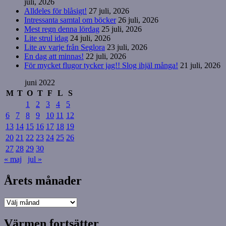
juli, 2026
Alldeles för blåsigt!
27 juli, 2026
Intressanta samtal om böcker
26 juli, 2026
Mest regn denna lördag
25 juli, 2026
Lite strul idag
24 juli, 2026
Lite av varje från Seglora
23 juli, 2026
En dag att minnas!
22 juli, 2026
För mycket flugor tycker jag!! Slog ihjäl många!
21 juli, 2026
juni 2022
M
T
O
T
F
L
S
1
2
3
4
5
6
7
8
9
10
11
12
13
14
15
16
17
18
19
20
21
22
23
24
25
26
27
28
29
30
« maj
jul »
Årets månader
Årets
månader
Värmen fortsätter