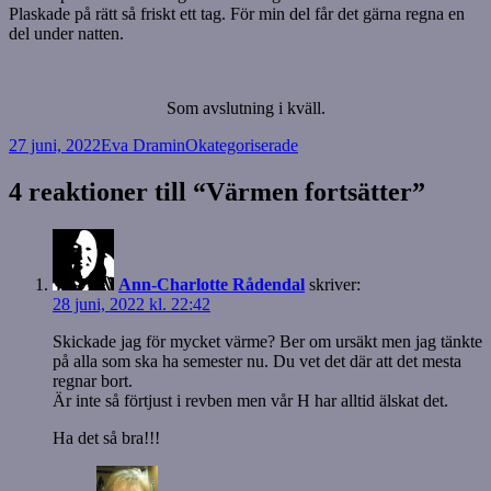
Plaskade på rätt så friskt ett tag. För min del får det gärna regna en
del under natten.
Som avslutning i kväll.
Postat
Författare
Kategorier
27 juni, 2022
Eva Dramin
Okategoriserade
4 reaktioner till “Värmen fortsätter”
Ann-Charlotte Rådendal
skriver:
28 juni, 2022 kl. 22:42
Skickade jag för mycket värme? Ber om ursäkt men jag tänkte
på alla som ska ha semester nu. Du vet det där att det mesta
regnar bort.
Är inte så förtjust i revben men vår H har alltid älskat det.
Ha det så bra!!!