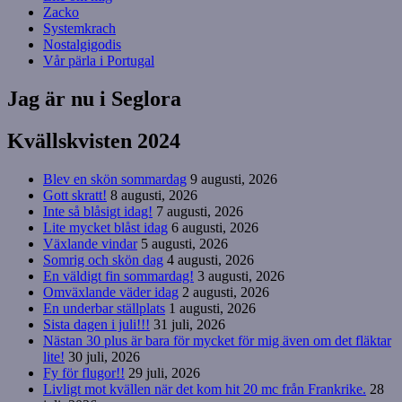
Zacko
Systemkrach
Nostalgigodis
Vår pärla i Portugal
Jag är nu i Seglora
Kvällskvisten 2024
Blev en skön sommardag
9 augusti, 2026
Gott skratt!
8 augusti, 2026
Inte så blåsigt idag!
7 augusti, 2026
Lite mycket blåst idag
6 augusti, 2026
Växlande vindar
5 augusti, 2026
Somrig och skön dag
4 augusti, 2026
En väldigt fin sommardag!
3 augusti, 2026
Omväxlande väder idag
2 augusti, 2026
En underbar ställplats
1 augusti, 2026
Sista dagen i juli!!!
31 juli, 2026
Nästan 30 plus är bara för mycket för mig även om det fläktar
lite!
30 juli, 2026
Fy för flugor!!
29 juli, 2026
Livligt mot kvällen när det kom hit 20 mc från Frankrike.
28