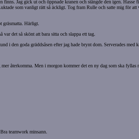
n finns. Jag gick ut och öppnade kranen och stängde den igen. Hasse fick
uktade som vanligt rätt så äckligt. Tog fram Rulle och satte mig för att
t gräsmatta. Härligt.
 var det så skönt att bara sitta och slappa ett tag.
n stund i den goda gräddsåsen efter jag hade brynt dom. Serverades med ko
aldrig mer återkomma. Men i morgon kommer det en ny dag som ska fyllas 
s. Bra teamwork minsann.