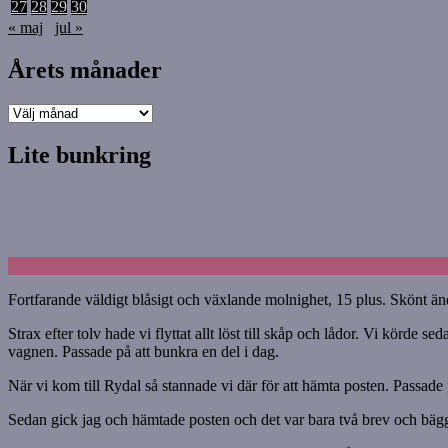
27
28
29
30
« maj
jul »
Årets månader
Årets
månader
Lite bunkring
Fortfarande väldigt blåsigt och växlande molnighet, 15 plus. Skönt än
Strax efter tolv hade vi flyttat allt löst till skåp och lådor. Vi körde
vagnen. Passade på att bunkra en del i dag.
När vi kom till Rydal så stannade vi där för att hämta posten. Passade på
Sedan gick jag och hämtade posten och det var bara två brev och bägge