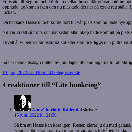
Fortsatte till Seglora och körde in mellan husen där gråvattentömninge
öppnade jag kranen igen och nu plaskade det ner på exakt rätt ställe. L
luckan.
Då backade Hasse ut och körde bort till vår plats som nu hade nyklipp
Nu var vi rätt så trötta och när sedan alla inköp hade kommit på plats så
I kväll åt vi benfria tunnskurna kotletter som fick ligga och puttra e
Så har denna tisdag i mitten av juni lagts till handlingarna för att 
Postat
Författare
Kategorier
14 juni, 2022
Eva Dramin
Okategoriserade
4 reaktioner till “Lite bunkring”
Ann-Charlotte Rådendal
skriver:
15 juni, 2022 kl. 21:56
Så bra att Hasse kan köra igen. Resten klarar ju du med galan
Känns alltid skönt när nya inköp är gjorda och skåpen fyllda.