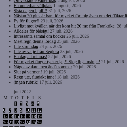
Omväxlande väder idag
2 augusti, 2026
En underbar ställplats
1 augusti, 2026
Sista dagen i juli!!!
31 juli, 2026
Nästan 30 plus är bara för mycket för mig även om det fläktar li
Fy för flugor!!
29 juli, 2026
Livligt mot kvällen när det kom hit 20 mc från Frankrike.
28 ju
Alldeles för blåsigt!
27 juli, 2026
Intressanta samtal om böcker
26 juli, 2026
Mest regn denna lördag
25 juli, 2026
Lite strul idag
24 juli, 2026
Lite av varje från Seglora
23 juli, 2026
En dag att minnas!
22 juli, 2026
För mycket flugor tycker jag!! Slog ihjäl många!
21 juli, 2026
Något svalare men ändå sommar
20 juli, 2026
Slut på värmen!
19 juli, 2026
Regn ute, flugjakt inne!
18 juli, 2026
(ingen rubrik)
17 juli, 2026
juni 2022
M
T
O
T
F
L
S
1
2
3
4
5
6
7
8
9
10
11
12
13
14
15
16
17
18
19
20
21
22
23
24
25
26