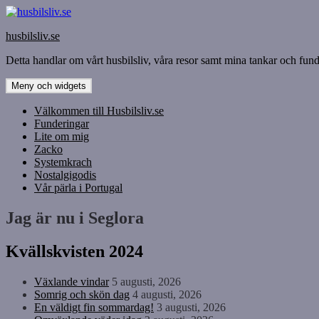
Hoppa
till
husbilsliv.se
innehåll
Detta handlar om vårt husbilsliv, våra resor samt mina tankar och funde
Meny och widgets
Välkommen till Husbilsliv.se
Funderingar
Lite om mig
Zacko
Systemkrach
Nostalgigodis
Vår pärla i Portugal
Jag är nu i Seglora
Kvällskvisten 2024
Växlande vindar
5 augusti, 2026
Somrig och skön dag
4 augusti, 2026
En väldigt fin sommardag!
3 augusti, 2026