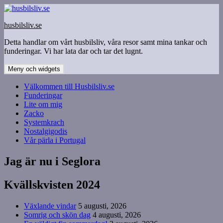
Hoppa
till
husbilsliv.se
innehåll
Detta handlar om vårt husbilsliv, våra resor samt mina tankar och
funderingar. Vi har lata dar och tar det lugnt.
Meny och widgets
Välkommen till Husbilsliv.se
Funderingar
Lite om mig
Zacko
Systemkrach
Nostalgigodis
Vår pärla i Portugal
Jag är nu i Seglora
Kvällskvisten 2024
Växlande vindar
5 augusti, 2026
Somrig och skön dag
4 augusti, 2026