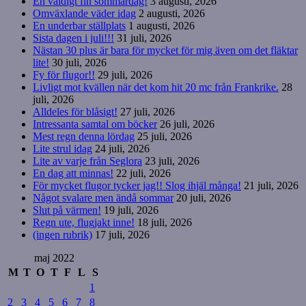
En väldigt fin sommardag!
3 augusti, 2026
Omväxlande väder idag
2 augusti, 2026
En underbar ställplats
1 augusti, 2026
Sista dagen i juli!!!
31 juli, 2026
Nästan 30 plus är bara för mycket för mig även om det fläktar
lite!
30 juli, 2026
Fy för flugor!!
29 juli, 2026
Livligt mot kvällen när det kom hit 20 mc från Frankrike.
28
juli, 2026
Alldeles för blåsigt!
27 juli, 2026
Intressanta samtal om böcker
26 juli, 2026
Mest regn denna lördag
25 juli, 2026
Lite strul idag
24 juli, 2026
Lite av varje från Seglora
23 juli, 2026
En dag att minnas!
22 juli, 2026
För mycket flugor tycker jag!! Slog ihjäl många!
21 juli, 2026
Något svalare men ändå sommar
20 juli, 2026
Slut på värmen!
19 juli, 2026
Regn ute, flugjakt inne!
18 juli, 2026
(ingen rubrik)
17 juli, 2026
maj 2022
M
T
O
T
F
L
S
1
2
3
4
5
6
7
8