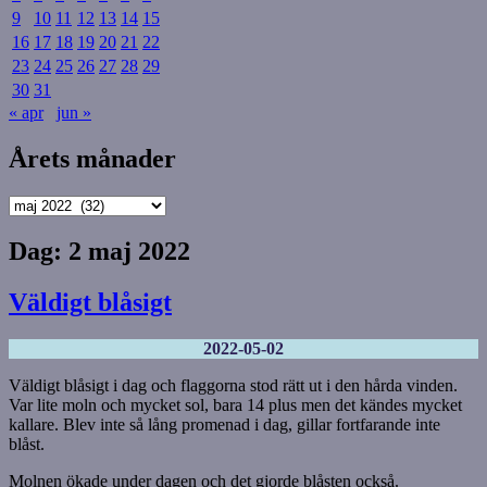
9
10
11
12
13
14
15
16
17
18
19
20
21
22
23
24
25
26
27
28
29
30
31
« apr
jun »
Årets månader
Årets
månader
Dag:
2 maj 2022
Väldigt blåsigt
2022-05-02
Väldigt blåsigt i dag och flaggorna stod rätt ut i den hårda vinden.
Var lite moln och mycket sol, bara 14 plus men det kändes mycket
kallare. Blev inte så lång promenad i dag, gillar fortfarande inte
blåst.
Molnen ökade under dagen och det gjorde blåsten också.